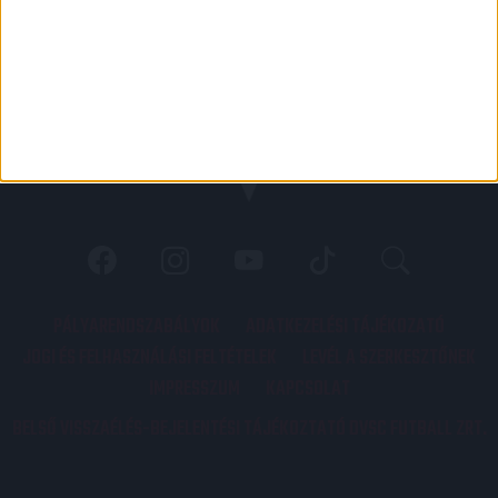
PÁLYARENDSZABÁLYOK
ADATKEZELÉSI TÁJÉKOZATÓ
JOGI ÉS FELHASZNÁLÁSI FELTÉTELEK
LEVÉL A SZERKESZTŐNEK
IMPRESSZUM
KAPCSOLAT
BELSŐ VISSZAÉLÉS-BEJELENTÉSI TÁJÉKOZTATÓ DVSC FUTBALL ZRT.