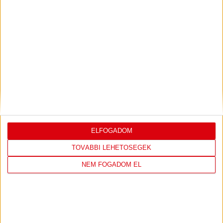
LEGUTÓBBI EREDMÉNY
DVSC
FC
ELFOGADOM
COPENHAGEN
TOVÁBBI LEHETŐSÉGEK
19
:
00
NEM FOGADOM EL
2026-08-
KONFERENCIA LIGA 3.
MECCS
06 19:00
SELEJTEZŐFDORDULÓ
RÉSZLETEI