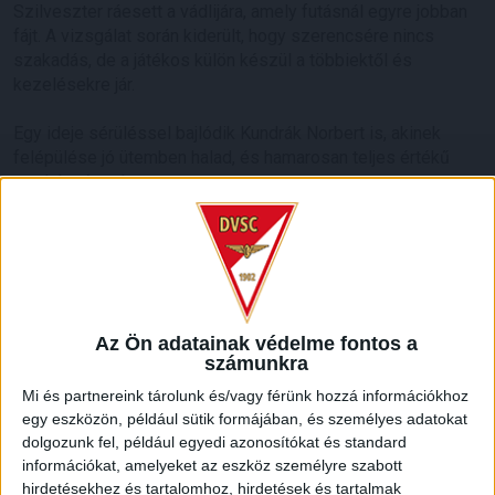
Szilveszter ráesett a vádlijára, amely futásnál egyre jobban
fájt. A vizsgálat során kiderült, hogy szerencsére nincs
szakadás, de a játékos külön készül a többiektől és
kezelésekre jár.
Egy ideje sérüléssel bajlódik Kundrák Norbert is, akinek
felépülése jó ütemben halad, és hamarosan teljes értékű
munkát végezhet.
Bódi Ádám állapotáról korábban
maga az érintett számolt be honlapunknak
. A középpályás
még rehabilitáción van, de már nem kell sokat várni a
visszatérésére.
Az Ön adatainak védelme fontos a
LEGUTÓBBI HÍREK
számunkra
Mi és partnereink tárolunk és/vagy férünk hozzá információkhoz
egy eszközön, például sütik formájában, és személyes adatokat
VAJDA BOTOND
VASÁRNAP 100
:
dolgozunk fel, például egyedi azonosítókat és standard
információkat, amelyeket az eszköz személyre szabott
SZÁZALÉKNÁL IS TÖBBET KELL BELEADNUNK
hirdetésekhez és tartalomhoz, hirdetések és tartalmak