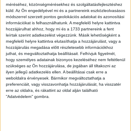
2026.08.07.
méréséhez, közönségmérésekhez és szolgáltatásfejlesztéshez
A DVSC-FC Copenhagen Konferencia Liga mérkőzés
küld.
Az Ön engedélyével mi és a partnereink eszközleolvasásos
örömteli eseménye volt, hogy sérüléséből felépülve
módszerrel szerzett pontos geolokációs adatokat és azonosítási
visszatért a pályára 22 éves szélsőnk, Vajda Botond.
információkat is felhasználhatunk. A megfelelő helyre kattintva
hozzájárulhat ahhoz, hogy mi és a 1733 partnereink a fent
Játékosunkat a visszatérésről és a vasárnapi, Nyíregyháza
leírtak szerint adatkezelést végezzünk. Másik lehetőségként a
elleni rangadóról is kérdeztük. – Nagyon örülök, hogy újra
megfelelő helyre kattintva elutasíthatja a hozzájárulást, vagy a
pályára léphettem tétmeccsen, hiszen majdnem négy
hozzájárulás megadása előtt részletesebb információkhoz
hónapot kellett kihagynom. Az is pozitívum, hogy egy ilyen
juthat, és megváltoztathatja beállításait.
Felhívjuk figyelmét,
erős ellenfél ellen játszhattam […]
hogy személyes adatainak bizonyos kezeléséhez nem feltétlenül
Bővebben →
szükséges az Ön hozzájárulása, de jogában áll tiltakozni az
ilyen jellegű adatkezelés ellen. A beállításai csak erre a
SZURKOLÓI INFORMÁCIÓK A DVSC-
weboldalra érvényesek. Bármikor megváltoztathatja a
preferenciáit, vagy visszavonhatja hozzájárulását, ha visszatér
NYÍREGYHÁZA RANGADÓRA
erre az oldalra, és rákattint az oldal alján található
"Adatvédelem" gombra.
A DVSC az OTP Bank Liga 3. fordulójában az ősi rivális
Nyíregyházát fogadja augusztus 9-én, vasárnap 17.30-kor a
Nagyerdei Stadionban. Nagy az érdeklődés, a találkozóra
megvásárolhatók a jegyek online, a
www.nagyerdeistadion.hu oldalon, illetve személyesen a
stadion pénztáraiban (nyitva hétköznap 10 és 18,