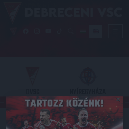
DVSC
NYÍREGYHÁZA
×
SPARTACUS
OTP BANK LIGA 3. FORDULÓ
2026.08.09. - 17
30
Nagyerdei Stadion
: