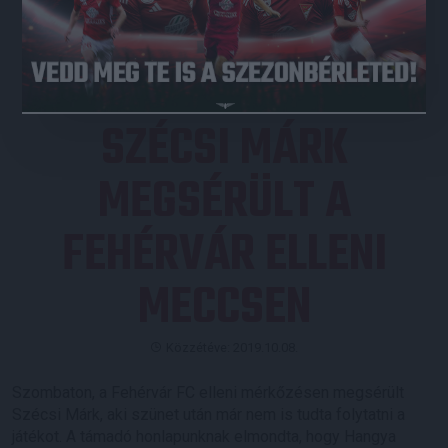
JEGYVÁSÁRLÁS
SZÉCSI MÁRK
MEGSÉRÜLT A
FEHÉRVÁR ELLENI
MECCSEN
Közzétéve: 2019.10.08.
Szombaton, a Fehérvár FC elleni mérkőzésen megsérült
Szécsi Márk, aki szünet után már nem is tudta folytatni a
játékot. A támadó honlapunknak elmondta, hogy Hangya