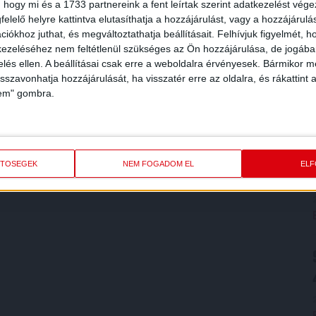
 hogy mi és a 1733 partnereink a fent leírtak szerint adatkezelést vég
elelő helyre kattintva elutasíthatja a hozzájárulást, vagy a hozzájárul
iókhoz juthat, és megváltoztathatja beállításait.
Felhívjuk figyelmét, 
ezeléséhez nem feltétlenül szükséges az Ön hozzájárulása, de jogában 
zelés ellen. A beállításai csak erre a weboldalra érvényesek. Bármikor m
isszavonhatja hozzájárulását, ha visszatér erre az oldalra, és rákattint a
lem" gombra.
ETŐSÉGEK
NEM FOGADOM EL
EL