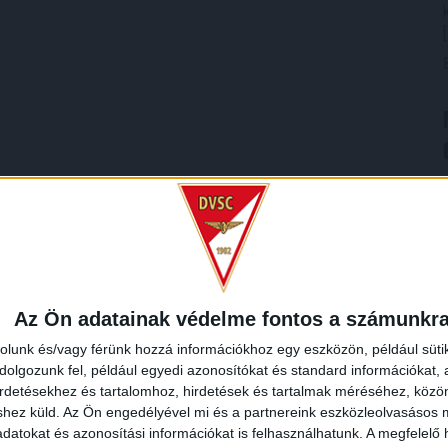
Az Ön adatainak védelme fontos a számunkr
rolunk és/vagy férünk hozzá információkhoz egy eszközön, például süti
olgozunk fel, például egyedi azonosítókat és standard információkat,
irdetésekhez és tartalomhoz, hirdetések és tartalmak méréséhez, kö
shez küld.
Az Ön engedélyével mi és a partnereink eszközleolvasásos m
datokat és azonosítási információkat is felhasználhatunk. A megfelelő h