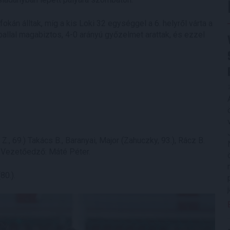
okán álltak, míg a kis Loki 32 egységgel a 6. helyről várta a
utballal magabiztos, 4-0 arányú győzelmet arattak, és ezzel
 Z., 69.) Takács B., Baranyai, Major (Zahuczky, 93.), Rácz B.
). Vezetőedző: Máté Péter.
80.).