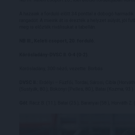
A hazaiak a forduló előtt 34 ponttal a dobogó harmadik f
rangadót. A mieink át is érezték a helyzet súlyát, jól f
meg is előzték riválisukat a tabellán.
NB III., Keleti csoport, 20. forduló.
Körösladány-DVSC II. 0-4 (0-2).
Körösladány, 300 néző, vezette: Borbás.
DVSC II.:
Erdélyi – Füzfői, Tordai, Sárosi, Cibla (Horváth
(Sustyák, 80.), Bökönyi (Pelles, 80.), Batai (Kozma, 93.
Gól:
Rácz B. (11.), Batai (25.), Baranyai (58.), Horváth Z. (