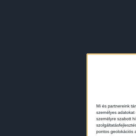
Mi és partnereink tá
személyes adatokat d
személyre szabott h
szolgáltatásfejleszté
pontos geolokációs a