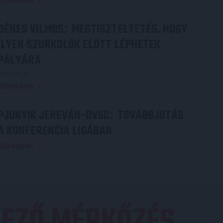
DÉNES VILMOS
MEGTISZTELTETÉS, HOGY
:
ILYEN SZURKOLÓK ELŐTT LÉPHETEK
PÁLYÁRA
2026.07.31.
Bővebben →
PJUNYIK JEREVÁN-DVSC
TOVÁBBJUTÁS
:
A KONFERENCIA LIGÁBAN
Bővebben →
EZŐ MÉRKŐZÉS