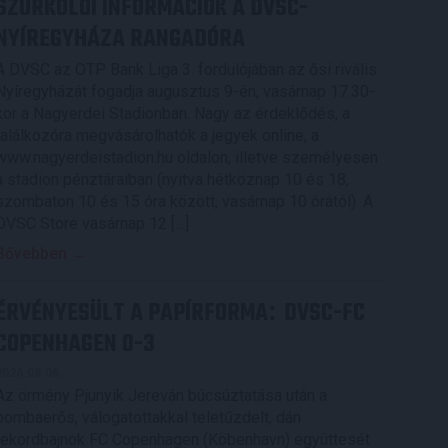
SZURKOLÓI INFORMÁCIÓK A DVSC-
NYÍREGYHÁZA RANGADÓRA
A DVSC az OTP Bank Liga 3. fordulójában az ősi rivális
Nyíregyházát fogadja augusztus 9-én, vasárnap 17.30-
kor a Nagyerdei Stadionban. Nagy az érdeklődés, a
találkozóra megvásárolhatók a jegyek online, a
www.nagyerdeistadion.hu oldalon, illetve személyesen
a stadion pénztáraiban (nyitva hétköznap 10 és 18,
szombaton 10 és 15 óra között, vasárnap 10 órától). A
DVSC Store vasárnap 12 […]
Bővebben →
ÉRVÉNYESÜLT A PAPÍRFORMA
DVSC-FC
:
COPENHAGEN 0-3
2026.08.06.
Az örmény Pjunyik Jereván búcsúztatása után a
bombaerős, válogatottakkal teletűzdelt, dán
rekordbajnok FC Copenhagen (Köbenhavn) együttesét