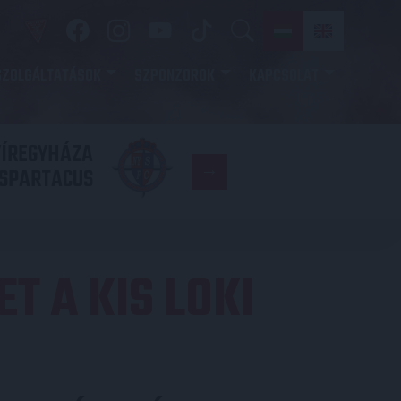
SZOLGÁLTATÁSOK
SZPONZOROK
KAPCSOLAT
YÍREGYHÁZA
FC
SPARTACUS
COPENHAGE
T A KIS LOKI