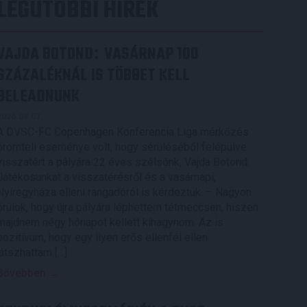
LEGUTÓBBI HÍREK
VAJDA BOTOND
VASÁRNAP 100
:
SZÁZALÉKNÁL IS TÖBBET KELL
BELEADNUNK
2026.08.07.
A DVSC-FC Copenhagen Konferencia Liga mérkőzés
örömteli eseménye volt, hogy sérüléséből felépülve
visszatért a pályára 22 éves szélsőnk, Vajda Botond.
Játékosunkat a visszatérésről és a vasárnapi,
Nyíregyháza elleni rangadóról is kérdeztük. – Nagyon
örülök, hogy újra pályára léphettem tétmeccsen, hiszen
majdnem négy hónapot kellett kihagynom. Az is
pozitívum, hogy egy ilyen erős ellenfél ellen
játszhattam […]
Bővebben →