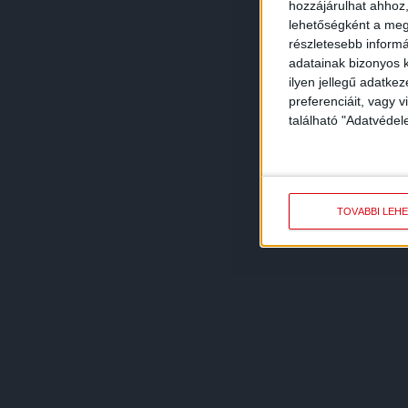
hozzájárulhat ahhoz,
lehetőségként a megf
részletesebb informác
adatainak bizonyos k
ilyen jellegű adatke
preferenciáit, vagy v
található "Adatvéde
TOVÁBBI LEH