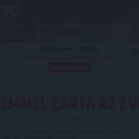
KLUB
JEGY ÉS
GALÉRIA
SHOP
AKADÉMIA
BÉRLET
OTP BANK LIGA 3. FORDULÓ
N
2026.08.09. - 17
30
Nagyerdei Stadion
:
JEGYVÁSÁRLÁS
EMMEL ZÁRTA AZ ÉVE
Közzétéve: 2022.12.03.
okija a DVSC II. számára. Máté Péter vezetőedző csapata az
rösladányban lépett pályára szombaton.