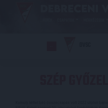
HÍREK
CSAPATOK
MÉRKŐZÉSEK
DVSC
SZÉP GYŐZEL
Komoly téttel bíró összecsapás volt 2022 utolsó bajn
NB III. Keleti csoport 20., idei utolsó fordulójában Kö