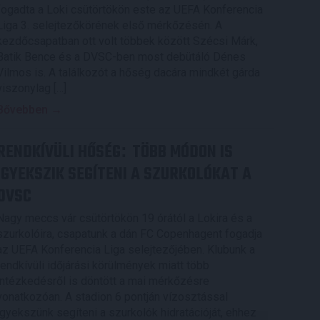
fogadta a Loki csütörtökön este az UEFA Konferencia
Liga 3. selejtezőkörének első mérkőzésén. A
kezdőcsapatban ott volt többek között Szécsi Márk,
Batik Bence és a DVSC-ben most debütáló Dénes
Vilmos is. A találkozót a hőség dacára mindkét gárda
viszonylag […]
Bővebben →
RENDKÍVÜLI HŐSÉG
TÖBB MÓDON IS
:
IGYEKSZIK SEGÍTENI A SZURKOLÓKAT A
DVSC
Nagy meccs vár csütörtökön 19 órától a Lokira és a
szurkolóira, csapatunk a dán FC Copenhagent fogadja
az UEFA Konferencia Liga selejtezőjében. Klubunk a
rendkívüli időjárási körülmények miatt több
intézkedésről is döntött a mai mérkőzésre
vonatkozóan. A stadion 6 pontján vízosztással
igyekszünk segíteni a szurkolók hidratációját, ehhez