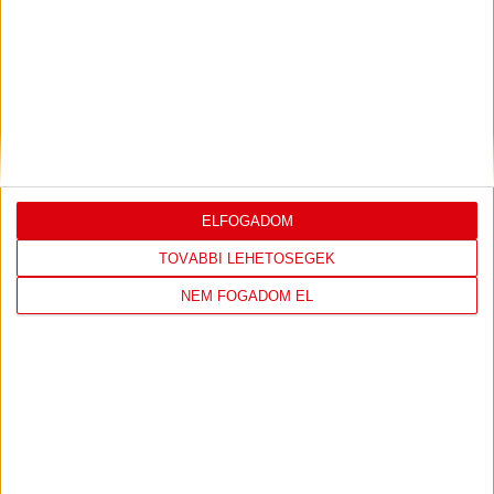
DVSC
FC
COPENHAGEN
0
-
3
ELFOGADOM
TOVÁBBI LEHETŐSÉGEK
NEM FOGADOM EL
2026-08-
KONFERENCIA LIGA 3.
MECCS
06 19:00
SELEJTEZŐFDORDULÓ
RÉSZLETEI
TOVÁBBI EREDMÉNYEK