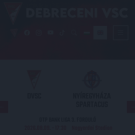
DVSC
NYÍREGYHÁZA
SPARTACUS
OTP BANK LIGA 3. FORDULÓ
2026.08.09. - 17
30
Nagyerdei Stadion
: