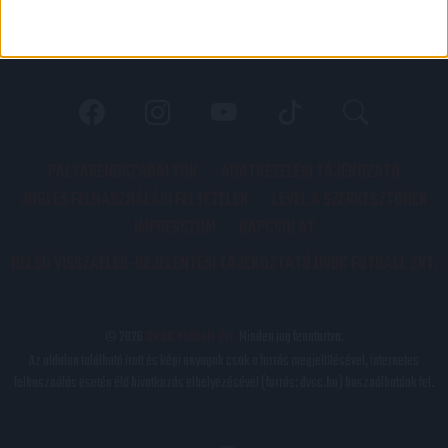
PÁLYARENDSZABÁLYOK
ADATKEZELÉSI TÁJÉKOZATÓ
JOGI ÉS FELHASZNÁLÁSI FELTÉTELEK
LEVÉL A SZERKESZTŐNEK
IMPRESSZUM
KAPCSOLAT
BELSŐ VISSZAÉLÉS-BEJELENTÉSI TÁJÉKOZTATÓ DVSC FUTBALL ZRT.
© 2026
DVSC Futball Zrt.
Minden jog fenntartva.
Az oldalon található írott és képi anyagok csak a forrás megjelölésével, internetes
felhasználás esetén élő hivatkozás elhelyezésével (forrás: dvsc.hu) használhatóak fel.