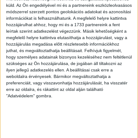
M., 46.), Farkas T., Macsó (Lovas, 75.), Vincze T., Hermann
küld.
Az Ön engedélyével mi és a partnereink eszközleolvasásos
(Gyenti, […]
módszerrel szerzett pontos geolokációs adatokat és azonosítási
Bővebben →
információkat is felhasználhatunk. A megfelelő helyre kattintva
hozzájárulhat ahhoz, hogy mi és a 1733 partnereink a fent
70 ÉVES LETT KEREKES GYÖRGY, A VALAHA
leírtak szerint adatkezelést végezzünk. Másik lehetőségként a
megfelelő helyre kattintva elutasíthatja a hozzájárulást, vagy a
VOLT EGYIK LEGJOBB DEBRECENI CSATÁR
hozzájárulás megadása előtt részletesebb információkhoz
juthat, és megváltoztathatja beállításait.
Felhívjuk figyelmét,
Ma ünnepli 70. születésnapját Kerekes György. A debreceni
hogy személyes adatainak bizonyos kezeléséhez nem feltétlenül
születésű támadó a debreceni Titászban, majd a DMTE-ben
szükséges az Ön hozzájárulása, de jogában áll tiltakozni az
kezdte, később játszott Pécsen, az Újpestben, az FTC-ben
ilyen jellegű adatkezelés ellen. A beállításai csak erre a
és a Videotonban is, ám pályafutása csúcspontját
weboldalra érvényesek. Bármikor megváltoztathatja a
egyértelműen a Lokiban töltött évek jelentették. A népszerű
preferenciáit, vagy visszavonhatja hozzájárulását, ha visszatér
Gurigának hihetetlen érzéke volt a játékhoz és a
erre az oldalra, és rákattint az oldal alján található
gólszerzéshez, amit jól mutat, hogy a DMVSC-ben eltöltött
"Adatvédelem" gombra.
[…]
Bővebben →
VAJDA BOTOND
VASÁRNAP 100
:
SZÁZALÉKNÁL IS TÖBBET KELL BELEADNUNK