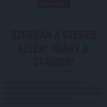
JEGYVÁSÁRLÁS
SZERDÁN A SZEGED
ELLEN
IRÁNY A
:
STADION!
Közzétéve: 2020.08.25.
Már mintegy 4000 belépésre jogosult szurkolót
számlálhatunk a szerdai, Szeged elleni mérkőzés kapcsán,
tehát jó hangulat várható a Nagyerdei Stadionban. A belépők
már megvásárolhatók az összecsapásra
online, a www.nagyerdeistadion.hu oldalon
és a DVSC