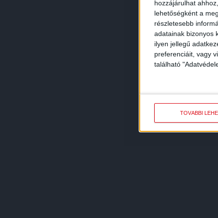
hozzájárulhat ahhoz,
lehetőségként a megf
részletesebb informác
adatainak bizonyos k
ilyen jellegű adatke
preferenciáit, vagy v
található "Adatvéde
TOVÁBBI LEH