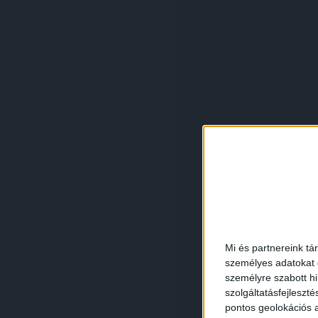
Mi és partnereink tá
személyes adatokat d
személyre szabott h
szolgáltatásfejleszté
pontos geolokációs a