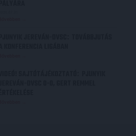
PÁLYÁRA
2026.07.31.
Bővebben →
PJUNYIK JEREVÁN-DVSC
TOVÁBBJUTÁS
:
A KONFERENCIA LIGÁBAN
Bővebben →
VIDEÓ! SAJTÓTÁJÉKOZTATÓ
PJUNYIK
:
JEREVÁN-DVSC 0-0, GERT REMMEL
ÉRTÉKELÉSE
Bővebben →