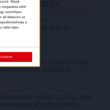
LEGÚJABB VIDEÓK
ezzünk. Másik
ás megadása előtt
hogy személyes
áll tiltakozni az
VIDEÓ! MECCS ELŐTTI
egváltoztathatja a
SAJTÓTÁJÉKOZTATÓ
DVSC-FC
:
z oldal alján
COPENHAGEN
2026.08.05.
Bővebben →
FOGADOM
SAJTÓTÁJÉKOZTATÓ
ÚJPEST FC-DVSC
:
4-2, GERT REMMEL ÉRTÉKELÉSE
2026.08.03.
Bővebben →
DÉNES VILMOS
MEGTISZTELTETÉS, HOGY
:
ILYEN SZURKOLÓK ELŐTT LÉPHETEK