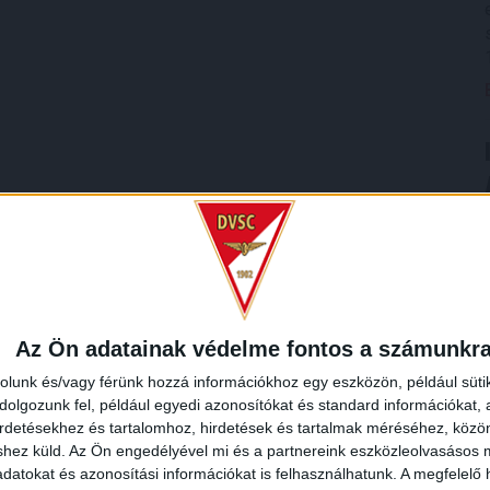
Az Ön adatainak védelme fontos a számunkr
rolunk és/vagy férünk hozzá információkhoz egy eszközön, például süti
olgozunk fel, például egyedi azonosítókat és standard információkat,
irdetésekhez és tartalomhoz, hirdetések és tartalmak méréséhez, kö
shez küld.
Az Ön engedélyével mi és a partnereink eszközleolvasásos m
datokat és azonosítási információkat is felhasználhatunk. A megfelelő h