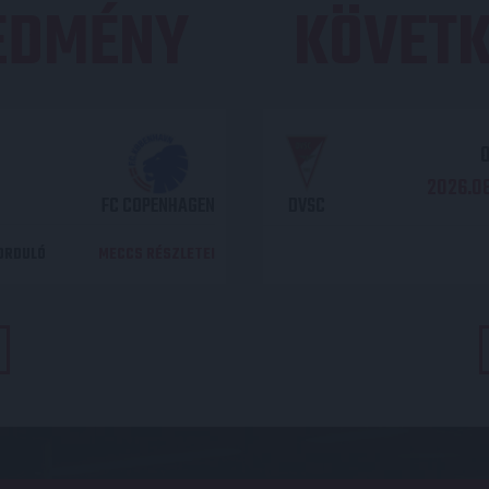
REDMÉNY
KÖVETK
O
2026.08
FC COPENHAGEN
DVSC
DORDULÓ
MECCS RÉSZLETEI