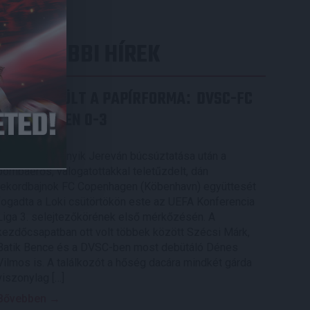
LEGUTÓBBI HÍREK
ÉRVÉNYESÜLT A PAPÍRFORMA
DVSC-FC
:
COPENHAGEN 0-3
2026.08.06.
Az örmény Pjunyik Jereván búcsúztatása után a
bombaerős, válogatottakkal teletűzdelt, dán
rekordbajnok FC Copenhagen (Köbenhavn) együttesét
fogadta a Loki csütörtökön este az UEFA Konferencia
Liga 3. selejtezőkörének első mérkőzésén. A
kezdőcsapatban ott volt többek között Szécsi Márk,
Batik Bence és a DVSC-ben most debütáló Dénes
Vilmos is. A találkozót a hőség dacára mindkét gárda
viszonylag […]
Bővebben →