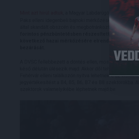
Mint azt hírül adtuk
, a Magyar Labdarúgó Szövetség fe
Paks elleni idegenbeli bajnoki mérkőzése kapcsán össze
által skandált obszcén és megbotránkoztató rigmusokér
forintos pénzbüntetésben részesítette, emellett 
következő hazai mérkőzésére elrendelte a Nagyerd
bezárását.
A DVSC fellebbezett a döntés ellen, mostanra pedig kide
késő délután ülésezik majd. Akkor dől tehát el, hogy a
Fehérvár elleni találkozón nyitva lehetnek-e az említet
jegyértékesítést a B4, B5, B6, B7 és B8 szektorokba. 
szektorok valamelyikébe léphetnek majd be.