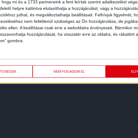
 hogy mi és a 1733 partnereink a fent leírtak szerint adatkezelést vég
elelő helyre kattintva elutasíthatja a hozzájárulást, vagy a hozzájárul
iókhoz juthat, és megváltoztathatja beállításait.
Felhívjuk figyelmét, 
ezeléséhez nem feltétlenül szükséges az Ön hozzájárulása, de jogában 
zelés ellen. A beállításai csak erre a weboldalra érvényesek. Bármikor m
isszavonhatja hozzájárulását, ha visszatér erre az oldalra, és rákattint a
lem" gombra.
ETŐSÉGEK
NEM FOGADOM EL
EL