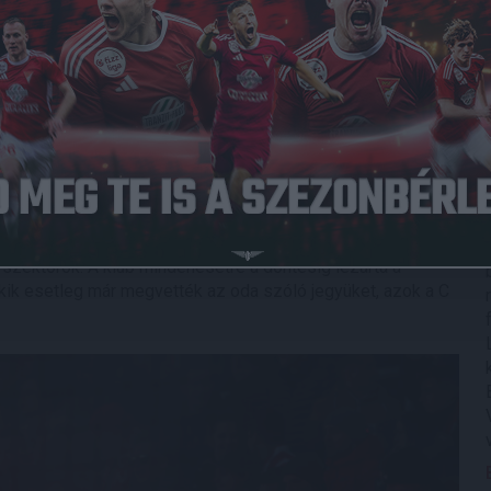
gyelmi bizottsága a DVSC-t az Újpest elleni hazai és a
vont eljárás alapján – az indoklás szerint – a szurkolói
t, illetve pirotechnikai eszközök használata miatt
2 millió
a határozat jogerőre emelkedése után a csapat soron
ei Stadion B4, B5, B6, B7 és B8 szektorainak
rült, hogy a Fellebbviteli Bizottság április 27-én, szerdán
z április 30-án, szombaton 19.30-kor esedékes, Mol
t szektorok. A klub mindenesetre a döntésig lezárta a
Akik esetleg már megvették az oda szóló jegyüket, azok a C