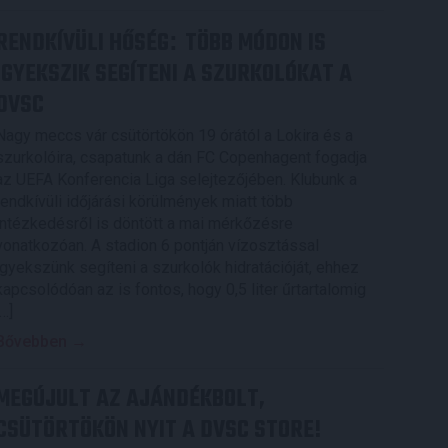
RENDKÍVÜLI HŐSÉG
TÖBB MÓDON IS
:
IGYEKSZIK SEGÍTENI A SZURKOLÓKAT A
DVSC
Nagy meccs vár csütörtökön 19 órától a Lokira és a
szurkolóira, csapatunk a dán FC Copenhagent fogadja
az UEFA Konferencia Liga selejtezőjében. Klubunk a
rendkívüli időjárási körülmények miatt több
intézkedésről is döntött a mai mérkőzésre
vonatkozóan. A stadion 6 pontján vízosztással
igyekszünk segíteni a szurkolók hidratációját, ehhez
kapcsolódóan az is fontos, hogy 0,5 liter űrtartalomig
[…]
Bővebben →
MEGÚJULT AZ AJÁNDÉKBOLT,
CSÜTÖRTÖKÖN NYIT A DVSC STORE!