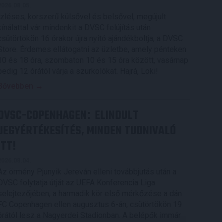
2026.08.05.
Ízléses, korszerű külsővel és belsővel, megújult
kínálattal vár mindenkit a DVSC felújítás után
csütörtökön 16 órakor újra nyitó ajándékboltja, a DVSC
Store. Érdemes ellátogatni az üzletbe, amely pénteken
10 és 18 óra, szombaton 10 és 15 óra között, vasárnap
pedig 12 órától várja a szurkolókat. Hajrá, Loki!
Bővebben →
DVSC-COPENHAGEN
ELINDULT
:
JEGYÉRTÉKESÍTÉS, MINDEN TUDNIVALÓ
ITT!
2026.08.04.
Az örmény Pjunyik Jereván elleni továbbjutás után a
DVSC folytatja útját az UEFA Konferencia Liga
selejtezőjében, a harmadik kör első mérkőzése a dán
FC Copenhagen ellen augusztus 6-án, csütörtökön 19
órától lesz a Nagyerdei Stadionban. A belépők immár