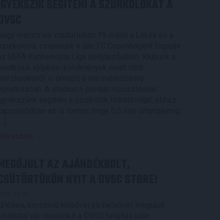
IGYEKSZIK SEGÍTENI A SZURKOLÓKAT A
DVSC
Nagy meccs vár csütörtökön 19 órától a Lokira és a
szurkolóira, csapatunk a dán FC Copenhagent fogadja
az UEFA Konferencia Liga selejtezőjében. Klubunk a
rendkívüli időjárási körülmények miatt több
intézkedésről is döntött a mai mérkőzésre
vonatkozóan. A stadion 6 pontján vízosztással
igyekszünk segíteni a szurkolók hidratációját, ehhez
kapcsolódóan az is fontos, hogy 0,5 liter űrtartalomig
[…]
Bővebben →
MEGÚJULT AZ AJÁNDÉKBOLT,
CSÜTÖRTÖKÖN NYIT A DVSC STORE!
2026.08.05.
Ízléses, korszerű külsővel és belsővel, megújult
kínálattal vár mindenkit a DVSC felújítás után