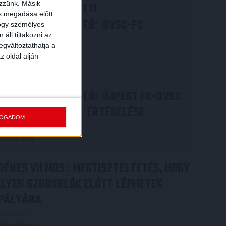
ezzünk. Másik
VIDEÓ! MECCS ELŐTTI
ás megadása előtt
SAJTÓTÁJÉKOZTATÓ
DVSC-FC
:
hogy személyes
áll tiltakozni az
COPENHAGEN
egváltoztathatja a
2026.08.05.
z oldal alján
Bővebben →
SAJTÓTÁJÉKOZTATÓ
ÚJPEST FC-DVSC
:
4-2, GERT REMMEL ÉRTÉKELÉSE
FOGADOM
2026.08.03.
Bővebben →
DÉNES VILMOS
MEGTISZTELTETÉS, HOGY
:
ILYEN SZURKOLÓK ELŐTT LÉPHETEK
PÁLYÁRA
2026.07.31.
Bővebben →