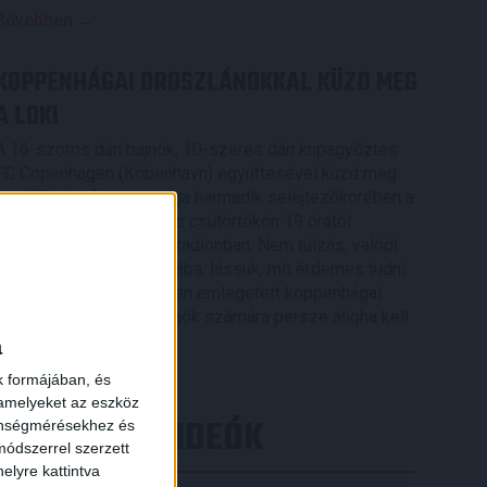
Bővebben →
KOPPENHÁGAI OROSZLÁNOKKAL KÜZD MEG
A LOKI
A 16-szoros dán bajnok, 10-szeres dán kupagyőztes
FC Copenhagen (Köbenhavn) együttesével küzd meg
az UEFA Konferencia Liga harmadik selejtezőkörében a
DVSC, az első mérkőzés csütörtökön 19 órától
kezdődik a Nagyerdei Stadionban. Nem túlzás, valódi
nagyvad akadt a Loki útjába, lássuk, mit érdemes tudni
az Oroszlánok becenéven emlegetett koppenhágai
csapatról. A futballrajongók számára persze aligha kell
[…]
a
Bővebben →
k formájában, és
 amelyeket az eszköz
LEGÚJABB VIDEÓK
zönségmérésekhez és
ódszerrel szerzett
elyre kattintva