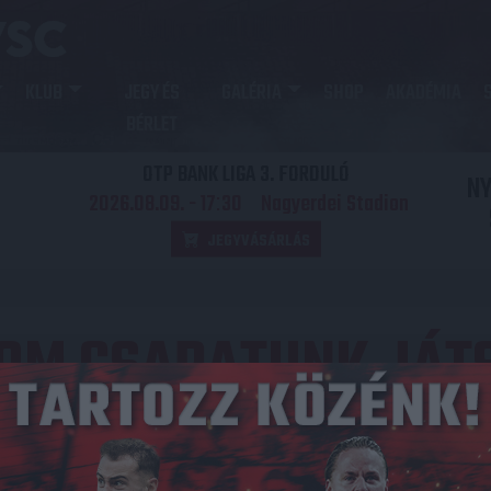
KLUB
JEGY ÉS
GALÉRIA
SHOP
AKADÉMIA
BÉRLET
OTP BANK LIGA 3. FORDULÓ
N
2026.08.09. - 17
30
Nagyerdei Stadion
:
JEGYVÁSÁRLÁS
OM CSAPATUNK JÁTS
Közzétéve: 2018.10.16.
i mérkőzést a Debreceni Labdarúgó Akadémián.