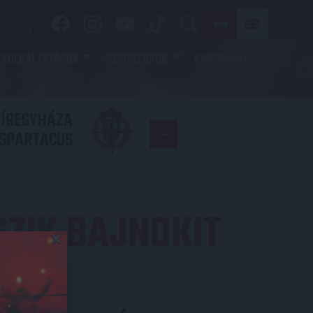
SZOLGÁLTATÁSOK
SZPONZOROK
KAPCSOLAT
YÍREGYHÁZA
FC
SPARTACUS
COPENHAGE
ZIK BAJNOKIT
×