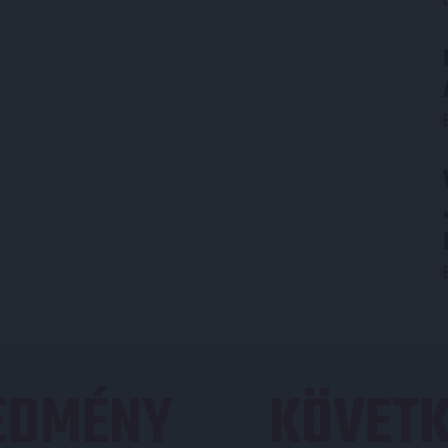
REDMÉNY
KÖVETK