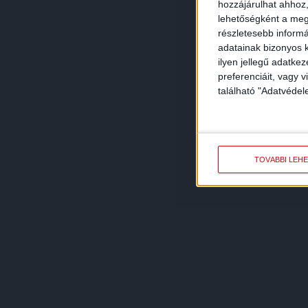
hozzájárulhat ahhoz,
lehetőségként a megf
részletesebb informác
adatainak bizonyos k
ilyen jellegű adatke
preferenciáit, vagy v
található "Adatvéde
TOVÁBBI LEH