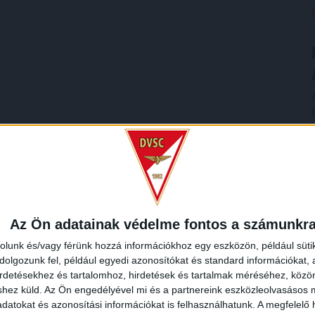
Az Ön adatainak védelme fontos a számunkr
rolunk és/vagy férünk hozzá információkhoz egy eszközön, például süti
olgozunk fel, például egyedi azonosítókat és standard információkat,
irdetésekhez és tartalomhoz, hirdetések és tartalmak méréséhez, kö
shez küld.
Az Ön engedélyével mi és a partnereink eszközleolvasásos m
datokat és azonosítási információkat is felhasználhatunk. A megfelelő h