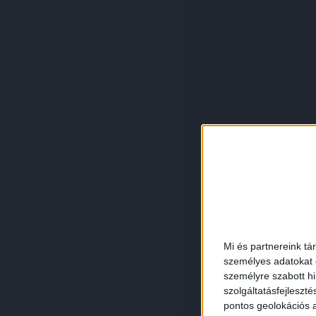
Mi és partnereink tá
személyes adatokat d
személyre szabott h
szolgáltatásfejleszté
pontos geolokációs a