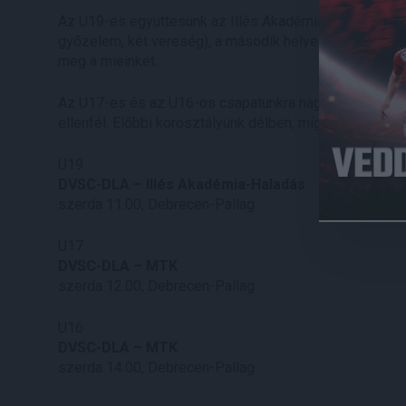
Az U19-es együttesünk az Illés Akadémiát látja vendég
győzelem, két vereség), a második helyen álló szomb
meg a mieinket.
Az U17-es és az U16-os csapatunkra nagyon nehéz mérk
ellenfél. Előbbi korosztályunk délben, míg a fiatalabbak
U19
DVSC-DLA – Illés Akadémia-Haladás
szerda 11.00, Debrecen-Pallag
U17
DVSC-DLA – MTK
szerda 12.00, Debrecen-Pallag
U16
DVSC-DLA – MTK
szerda 14.00, Debrecen-Pallag