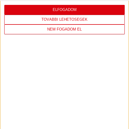
ELFOGADOM
LEGUTÓBBI EREDMÉNY
TOVÁBBI LEHETŐSÉGEK
NEM FOGADOM EL
DVSC
FC
COPENHAGEN
19
:
00
2026-08-
KONFERENCIA LIGA 3.
MECCS
06 19:00
SELEJTEZŐFDORDULÓ
RÉSZLETEI