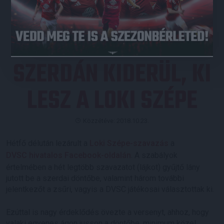
JEGYVÁSÁRLÁS
SZERDÁN KIDERÜL, KI
LESZ A LOKI SZÉPE
Közzétéve: 2018.10.23.
Hétfő délután lezárult a
Loki Szépe-szavazás
a
DVSC hivatalos Facebook-oldalán
. A szabályok
értelmében a hét legtöbb szavazatot (lájkot) gyűjtő lány
jutott be a szerdai döntőbe, valamint három további
jelentkezőt a zsűri, vagyis a DVSC játékosai választottak ki.
Ezúttal is nagy érdeklődés övezte a versenyt, ahhoz, hogy
valaki egyenes ágon jusson a döntőbe, minimum közel