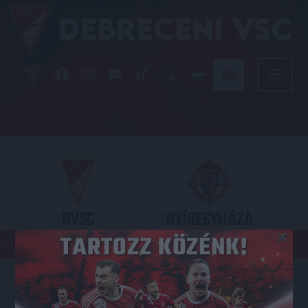
DVSC
NYÍREGYHÁZA
×
SPARTACUS
OTP BANK LIGA 3. FORDULÓ
2026.08.09. - 17
30
Nagyerdei Stadion
: