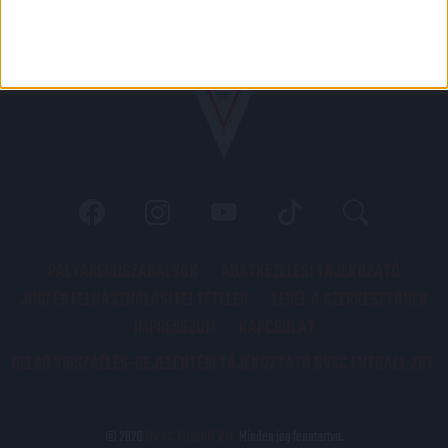
PÁLYARENDSZABÁLYOK
ADATKEZELÉSI TÁJÉKOZATÓ
JOGI ÉS FELHASZNÁLÁSI FELTÉTELEK
LEVÉL A SZERKESZTŐNEK
IMPRESSZUM
KAPCSOLAT
BELSŐ VISSZAÉLÉS-BEJELENTÉSI TÁJÉKOZTATÓ DVSC FUTBALL ZRT.
© 2026
DVSC Futball Zrt.
Minden jog fenntartva.