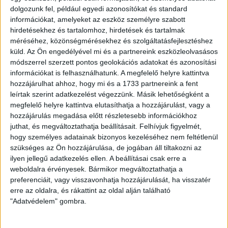
dolgozunk fel, például egyedi azonosítókat és standard
megajándékozzuk.
információkat, amelyeket az eszköz személyre szabott
hirdetésekhez és tartalomhoz, hirdetések és tartalmak
A szépségverseny után nem ér véget a rendezvény, ugyanis
méréséhez, közönségmérésekhez és szolgáltatásfejlesztéshez
a helyszínen élő BL-meccsek lesznek láthatók a Redben!
küld.
Az Ön engedélyével mi és a partnereink eszközleolvasásos
Ismét lesz tippjáték, a 6 esti mérkőzés félidei, és
módszerrel szerzett pontos geolokációs adatokat és azonosítási
végeredményére lehet tippelni. Hat meccs, max. 24 pont
információkat is felhasználhatunk. A megfelelő helyre kattintva
(pontos végeredmény 3 pont, pontos félidei eredmény 1
hozzájárulhat ahhoz, hogy mi és a 1733 partnereink a fent
pont). Ha legalább 10 pontot összegyűjtesz, páros belépőt
leírtak szerint adatkezelést végezzünk. Másik lehetőségként a
nyersz csapatunk soron következő, október 27-én, 17 órakor
megfelelő helyre kattintva elutasíthatja a hozzájárulást, vagy a
kezdődő, Puskás Akadémia elleni összecsapására.
hozzájárulás megadása előtt részletesebb információkhoz
juthat, és megváltoztathatja beállításait.
Felhívjuk figyelmét,
HB
hogy személyes adatainak bizonyos kezeléséhez nem feltétlenül
szükséges az Ön hozzájárulása, de jogában áll tiltakozni az
LEGUTÓBBI HÍREK
ilyen jellegű adatkezelés ellen. A beállításai csak erre a
weboldalra érvényesek. Bármikor megváltoztathatja a
preferenciáit, vagy visszavonhatja hozzájárulását, ha visszatér
erre az oldalra, és rákattint az oldal alján található
ÉRVÉNYESÜLT A PAPÍRFORMA
DVSC-FC
:
"Adatvédelem" gombra.
COPENHAGEN 0-3