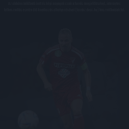
Az oldalon található írott és képi anyagok csak a forrás megjelölésével, internetes
felhasználás esetén élő hivatkozás elhelyezésével (forrás: dvsc.hu) használhatóak fel.