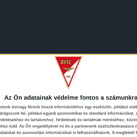
Az Ön adatainak védelme fontos a számunkr
rolunk és/vagy férünk hozzá információkhoz egy eszközön, például süti
olgozunk fel, például egyedi azonosítókat és standard információkat,
irdetésekhez és tartalomhoz, hirdetések és tartalmak méréséhez, kö
shez küld.
Az Ön engedélyével mi és a partnereink eszközleolvasásos m
datokat és azonosítási információkat is felhasználhatunk. A megfelelő h