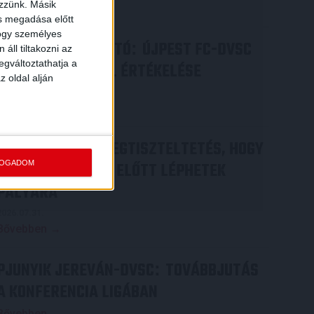
ezzünk. Másik
Bővebben →
ás megadása előtt
hogy személyes
SAJTÓTÁJÉKOZTATÓ
ÚJPEST FC-DVSC
:
áll tiltakozni az
egváltoztathatja a
4-2, GERT REMMEL ÉRTÉKELÉSE
z oldal alján
2026.08.03.
Bővebben →
DÉNES VILMOS
MEGTISZTELTETÉS, HOGY
:
FOGADOM
ILYEN SZURKOLÓK ELŐTT LÉPHETEK
PÁLYÁRA
2026.07.31.
Bővebben →
PJUNYIK JEREVÁN-DVSC
TOVÁBBJUTÁS
:
A KONFERENCIA LIGÁBAN
Bővebben →