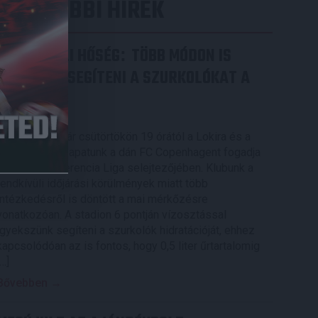
LEGUTÓBBI HÍREK
RENDKÍVÜLI HŐSÉG
TÖBB MÓDON IS
:
IGYEKSZIK SEGÍTENI A SZURKOLÓKAT A
DVSC
2026.08.06.
Nagy meccs vár csütörtökön 19 órától a Lokira és a
szurkolóira, csapatunk a dán FC Copenhagent fogadja
az UEFA Konferencia Liga selejtezőjében. Klubunk a
rendkívüli időjárási körülmények miatt több
intézkedésről is döntött a mai mérkőzésre
vonatkozóan. A stadion 6 pontján vízosztással
igyekszünk segíteni a szurkolók hidratációját, ehhez
kapcsolódóan az is fontos, hogy 0,5 liter űrtartalomig
[…]
Bővebben →