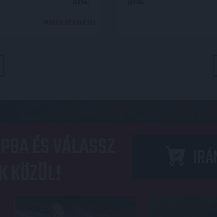
DVSC
DVSC
MECCS RÉSZLETEI
PBA ÉS VÁLASSZ
IRÁ
K KÖZÜL!