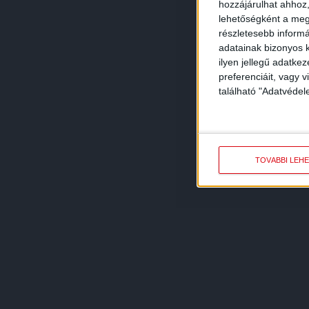
hozzájárulhat ahhoz,
lehetőségként a megf
részletesebb informác
adatainak bizonyos k
ilyen jellegű adatke
preferenciáit, vagy v
található "Adatvéde
TOVÁBBI LEH