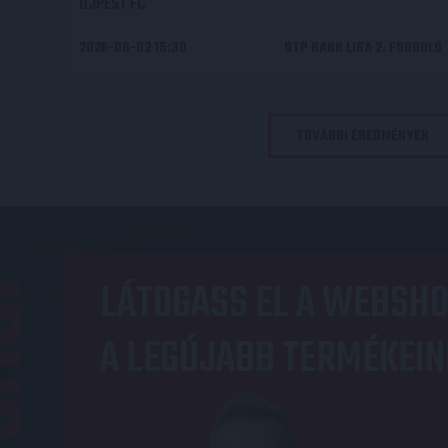
ÚJPEST FC
2026-08-02 15:30
OTP BANK LIGA 2. FORDULÓ
TOVÁBBI EREDMÉNYEK
OP
LÁTOGASS EL A WEBSHO
A LEGÚJABB TERMÉKEIN