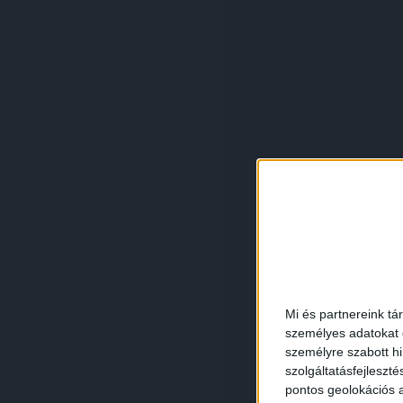
Mi és partnereink tá
személyes adatokat d
személyre szabott h
szolgáltatásfejleszté
pontos geolokációs a