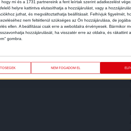
 hogy mi és a 1731 partnereink a fent leírtak szerint adatkezelést vég
elelő helyre kattintva elutasíthatja a hozzájárulást, vagy a hozzájárul
iókhoz juthat, és megváltoztathatja beállításait.
Felhívjuk figyelmét, 
ezeléséhez nem feltétlenül szükséges az Ön hozzájárulása, de jogában 
zelés ellen. A beállításai csak erre a weboldalra érvényesek. Bármikor m
isszavonhatja hozzájárulását, ha visszatér erre az oldalra, és rákattint a
lem" gombra.
ETŐSÉGEK
NEM FOGADOM EL
EL