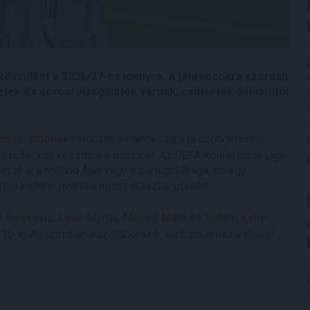
lkészülést a 2026/27-es idényre. A játékosokra szerdán
tek és orvosi vizsgálatok várnak, csütörtök délutántól
 edzői stábnak
nemcsak a bajnokságra (a pontvadászat
a is fel kell készíteni a mieinket. Az UEFA Konferencia Liga
et akár a holland Ajax vagy a portugál Braga, de egy
ot kellene nyerni a ligaszakaszba jutásért.
z Boskovic
,
Leon Myrtaj
,
Macsó Máté
és
Rotem Keller
us 10-ig Ausztriában edzőtáborozik, és több erős riválissal