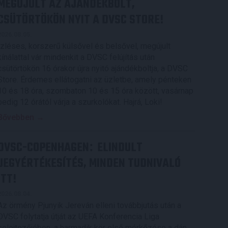
MEGÚJULT AZ AJÁNDÉKBOLT,
CSÜTÖRTÖKÖN NYIT A DVSC STORE!
2026.08.05.
Ízléses, korszerű külsővel és belsővel, megújult
kínálattal vár mindenkit a DVSC felújítás után
csütörtökön 16 órakor újra nyitó ajándékboltja, a DVSC
Store. Érdemes ellátogatni az üzletbe, amely pénteken
10 és 18 óra, szombaton 10 és 15 óra között, vasárnap
pedig 12 órától várja a szurkolókat. Hajrá, Loki!
Bővebben →
DVSC-COPENHAGEN
ELINDULT
:
JEGYÉRTÉKESÍTÉS, MINDEN TUDNIVALÓ
ITT!
2026.08.04.
Az örmény Pjunyik Jereván elleni továbbjutás után a
DVSC folytatja útját az UEFA Konferencia Liga
selejtezőjében, a harmadik kör első mérkőzése a dán