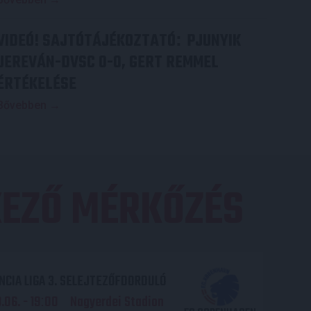
VIDEÓ! SAJTÓTÁJÉKOZTATÓ
PJUNYIK
:
JEREVÁN-DVSC 0-0, GERT REMMEL
ÉRTÉKELÉSE
Bővebben →
EZŐ MÉRKŐZÉS
CIA LIGA 3. SELEJTEZŐFDORDULÓ
06. - 19
00
Nagyerdei Stadion
: