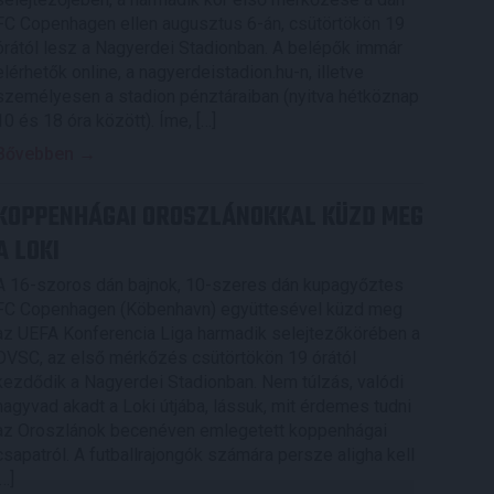
FC Copenhagen ellen augusztus 6-án, csütörtökön 19
órától lesz a Nagyerdei Stadionban. A belépők immár
elérhetők online, a nagyerdeistadion.hu-n, illetve
személyesen a stadion pénztáraiban (nyitva hétköznap
10 és 18 óra között). Íme, […]
Bővebben →
KOPPENHÁGAI OROSZLÁNOKKAL KÜZD MEG
A LOKI
A 16-szoros dán bajnok, 10-szeres dán kupagyőztes
FC Copenhagen (Köbenhavn) együttesével küzd meg
az UEFA Konferencia Liga harmadik selejtezőkörében a
DVSC, az első mérkőzés csütörtökön 19 órától
kezdődik a Nagyerdei Stadionban. Nem túlzás, valódi
nagyvad akadt a Loki útjába, lássuk, mit érdemes tudni
az Oroszlánok becenéven emlegetett koppenhágai
csapatról. A futballrajongók számára persze aligha kell
[…]