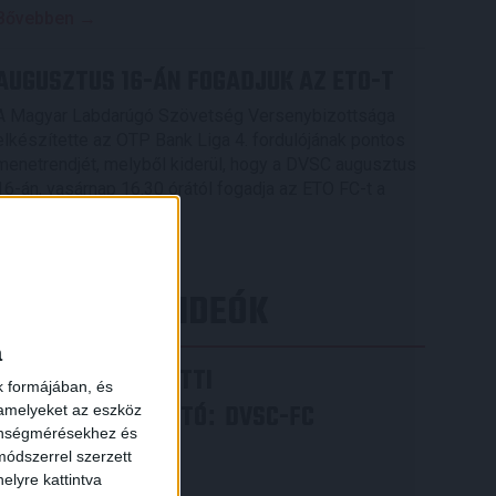
Bővebben →
AUGUSZTUS 16-ÁN FOGADJUK AZ ETO-T
A Magyar Labdarúgó Szövetség Versenybizottsága
elkészítette az OTP Bank Liga 4. fordulójának pontos
menetrendjét, melyből kiderül, hogy a DVSC augusztus
16-án, vasárnap 16.30 órától fogadja az ETO FC-t a
Nagyerdei Stadionban.
Bővebben →
LEGÚJABB VIDEÓK
a
VIDEÓ! MECCS ELŐTTI
k formájában, és
SAJTÓTÁJÉKOZTATÓ
DVSC-FC
:
 amelyeket az eszköz
zönségmérésekhez és
COPENHAGEN
ódszerrel szerzett
elyre kattintva
2026.08.05.