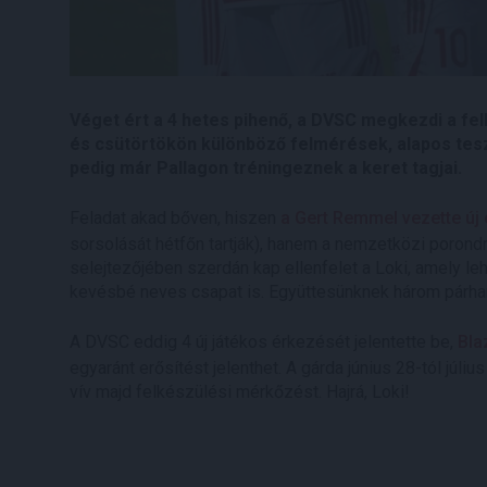
Véget ért a 4 hetes pihenő, a DVSC megkezdi a fe
és csütörtökön különböző felmérések, alapos tesz
pedig már Pallagon tréningeznek a keret tagjai.
Feladat akad bőven, hiszen
a Gert Remmel vezette új
sorsolását hétfőn tartják), hanem a nemzetközi porondr
selejtezőjében szerdán kap ellenfelet a Loki, amely leh
kevésbé neves csapat is. Együttesünknek három párharc
A DVSC eddig 4 új játékos érkezését jelentette be,
Bla
egyaránt erősítést jelenthet. A gárda június 28-tól júli
vív majd felkészülési mérkőzést. Hajrá, Loki!