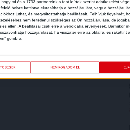
 hogy mi és a 1733 partnereink a fent leírtak szerint adatkezelést vég
elelő helyre kattintva elutasíthatja a hozzájárulást, vagy a hozzájárul
iókhoz juthat, és megváltoztathatja beállításait.
Felhívjuk figyelmét, 
ezeléséhez nem feltétlenül szükséges az Ön hozzájárulása, de jogában 
zelés ellen. A beállításai csak erre a weboldalra érvényesek. Bármikor m
isszavonhatja hozzájárulását, ha visszatér erre az oldalra, és rákattint a
lem" gombra.
ETŐSÉGEK
NEM FOGADOM EL
EL