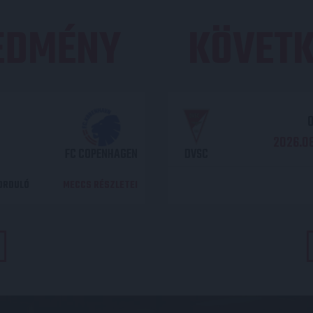
REDMÉNY
KÖVETK
O
2026.08
FC COPENHAGEN
DVSC
DORDULÓ
MECCS RÉSZLETEI