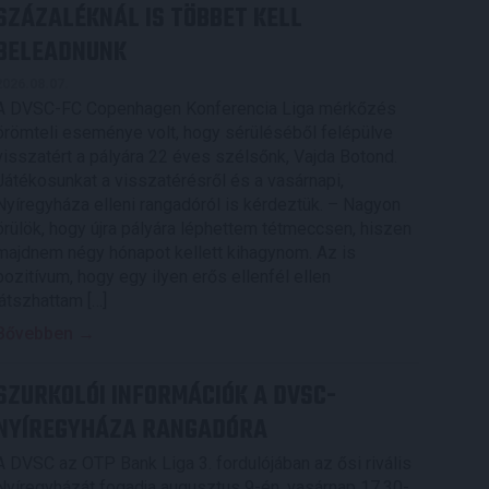
SZÁZALÉKNÁL IS TÖBBET KELL
BELEADNUNK
2026.08.07.
A DVSC-FC Copenhagen Konferencia Liga mérkőzés
örömteli eseménye volt, hogy sérüléséből felépülve
visszatért a pályára 22 éves szélsőnk, Vajda Botond.
Játékosunkat a visszatérésről és a vasárnapi,
Nyíregyháza elleni rangadóról is kérdeztük. – Nagyon
örülök, hogy újra pályára léphettem tétmeccsen, hiszen
majdnem négy hónapot kellett kihagynom. Az is
pozitívum, hogy egy ilyen erős ellenfél ellen
játszhattam […]
Bővebben →
SZURKOLÓI INFORMÁCIÓK A DVSC-
NYÍREGYHÁZA RANGADÓRA
A DVSC az OTP Bank Liga 3. fordulójában az ősi rivális
Nyíregyházát fogadja augusztus 9-én, vasárnap 17.30-