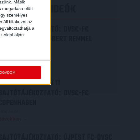
ezzünk. Másik
LEGÚJABB VIDEÓK
ás megadása előtt
hogy személyes
áll tiltakozni az
SAJTÓTÁJÉKOZTATÓ
DVSC-FC
:
egváltoztathatja a
z oldal alján
COPENHAGEN 0-3, GERT REMMEL
ÉRTÉKELÉSE
2026.08.07.
Bővebben →
FOGADOM
VIDEÓ! MECCS ELŐTTI
SAJTÓTÁJÉKOZTATÓ
DVSC-FC
:
COPENHAGEN
2026.08.05.
Bővebben →
SAJTÓTÁJÉKOZTATÓ
ÚJPEST FC-DVSC
: