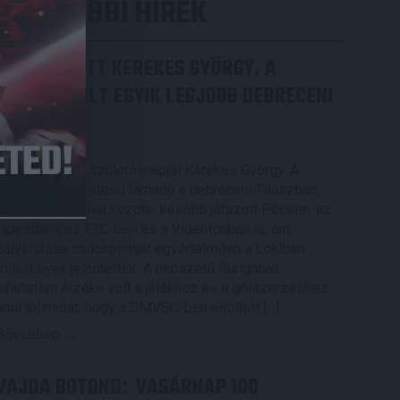
LEGUTÓBBI HÍREK
70 ÉVES LETT KEREKES GYÖRGY, A
VALAHA VOLT EGYIK LEGJOBB DEBRECENI
CSATÁR
2026.08.08.
Ma ünnepli 70. születésnapját Kerekes György. A
debreceni születésű támadó a debreceni Titászban,
majd a DMTE-ben kezdte, később játszott Pécsen, az
Újpestben, az FTC-ben és a Videotonban is, ám
pályafutása csúcspontját egyértelműen a Lokiban
töltött évek jelentették. A népszerű Gurigának
hihetetlen érzéke volt a játékhoz és a gólszerzéshez,
amit jól mutat, hogy a DMVSC-ben eltöltött […]
Bővebben →
VAJDA BOTOND
VASÁRNAP 100
: