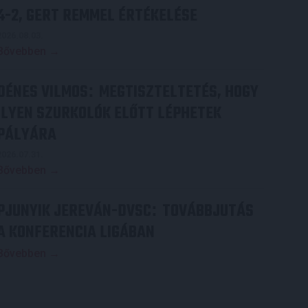
4-2, GERT REMMEL ÉRTÉKELÉSE
2026.08.03.
Bővebben →
DÉNES VILMOS
MEGTISZTELTETÉS, HOGY
:
ILYEN SZURKOLÓK ELŐTT LÉPHETEK
PÁLYÁRA
2026.07.31.
Bővebben →
PJUNYIK JEREVÁN-DVSC
TOVÁBBJUTÁS
:
A KONFERENCIA LIGÁBAN
Bővebben →