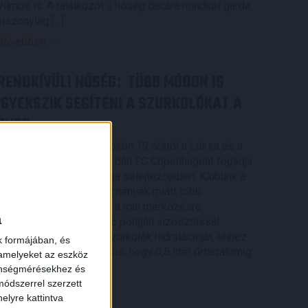
Vilmos is. A találkozót a hőség dacára mindkét gárda
viszonylag […]
Bővebben →
RENDKÍVÜLI HŐSÉG
TÖBB MÓDON IS
:
IGYEKSZIK SEGÍTENI A SZURKOLÓKAT A
DVSC
Nagy meccs vár csütörtökön 19 órától a Lokira és a
szurkolóira, csapatunk a dán FC Copenhagent fogadja
az UEFA Konferencia Liga selejtezőjében. Klubunk a
rendkívüli időjárási körülmények miatt több
intézkedésről is döntött a mai mérkőzésre
a
vonatkozóan. A stadion 6 pontján vízosztással
igyekszünk segíteni a szurkolók hidratációját, ehhez
k formájában, és
kapcsolódóan az is fontos, hogy 0,5 liter űrtartalomig
 amelyeket az eszköz
[…]
zönségmérésekhez és
ódszerrel szerzett
Bővebben →
elyre kattintva