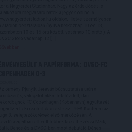
kor a Nagyerdei Stadionban. Nagy az érdeklődés, a
találkozóra megvásárolhatók a jegyek online, a
www.nagyerdeistadion.hu oldalon, illetve személyesen
a stadion pénztáraiban (nyitva hétköznap 10 és 18,
szombaton 10 és 15 óra között, vasárnap 10 órától). A
DVSC Store vasárnap 12 […]
Bővebben →
ÉRVÉNYESÜLT A PAPÍRFORMA
DVSC-FC
:
COPENHAGEN 0-3
2026.08.06.
Az örmény Pjunyik Jereván búcsúztatása után a
bombaerős, válogatottakkal teletűzdelt, dán
rekordbajnok FC Copenhagen (Köbenhavn) együttesét
fogadta a Loki csütörtökön este az UEFA Konferencia
Liga 3. selejtezőkörének első mérkőzésén. A
kezdőcsapatban ott volt többek között Szécsi Márk,
Batik Bence és a DVSC-ben most debütáló Dénes