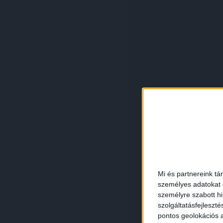
Mi és partnereink tá
személyes adatokat d
személyre szabott h
szolgáltatásfejleszté
pontos geolokációs a