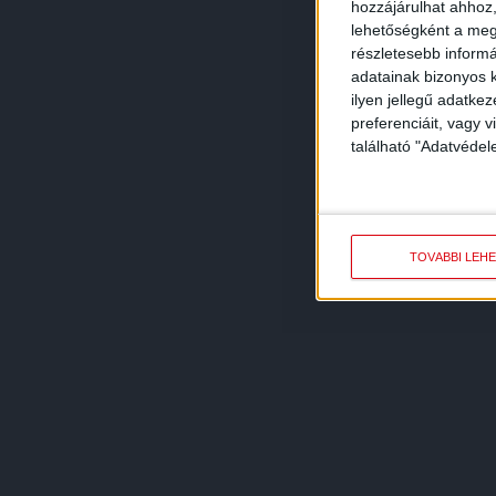
hozzájárulhat ahhoz,
lehetőségként a megf
részletesebb informác
adatainak bizonyos k
ilyen jellegű adatke
preferenciáit, vagy v
található "Adatvéde
TOVÁBBI LEH