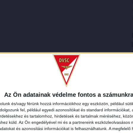
Az Ön adatainak védelme fontos a számunkr
rolunk és/vagy férünk hozzá információkhoz egy eszközön, például süti
olgozunk fel, például egyedi azonosítókat és standard információkat,
irdetésekhez és tartalomhoz, hirdetések és tartalmak méréséhez, kö
shez küld.
Az Ön engedélyével mi és a partnereink eszközleolvasásos m
datokat és azonosítási információkat is felhasználhatunk. A megfelelő h