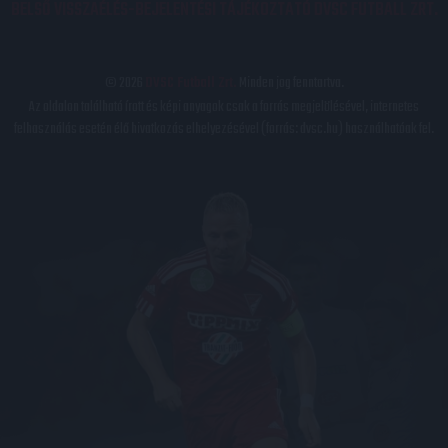
BELSŐ VISSZAÉLÉS-BEJELENTÉSI TÁJÉKOZTATÓ DVSC FUTBALL ZRT.
© 2026
DVSC Futball Zrt.
Minden jog fenntartva.
Az oldalon található írott és képi anyagok csak a forrás megjelölésével, internetes
felhasználás esetén élő hivatkozás elhelyezésével (forrás: dvsc.hu) használhatóak fel.