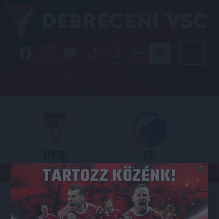
DVSC
FC
×
COPENHAGEN
KONFERENCIA LIGA 3. SELEJTEZŐFDORDULÓ
2026.08.06. - 19
00
Nagyerdei Stadion
: