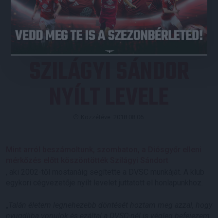
JEGYVÁSÁRLÁS
SZILÁGYI SÁNDOR
NYÍLT LEVELE
Közzétéve: 2018.08.06.
Mint arról beszámoltunk, szombaton, a Diósgyőr elleni
mérkőzés előtt köszöntötték Szilágyi Sándort
, aki 2002-től mostanáig segítette a DVSC munkáját. A klub
egykori cégvezetője nyílt levelet juttatott el honlapunkhoz.
„
Talán életem legnehezebb döntését hoztam meg azzal, hogy
nyugdíjba vonulok és ezáltal a DVSC-nél is végleg befejezem