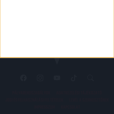
PÁLYARENDSZABÁLYOK
ADATKEZELÉSI TÁJÉKOZATÓ
JOGI ÉS FELHASZNÁLÁSI FELTÉTELEK
LEVÉL A SZERKESZTŐNEK
IMPRESSZUM
KAPCSOLAT