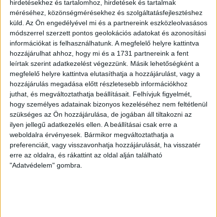
hirdetésekhez és tartalomhoz, hirdetések és tartalmak
A DVSC iránt minden elkötelezettnek jó egészséget kívánok,
méréséhez, közönségmérésekhez és szolgáltatásfejlesztéshez
sok sikert és boldogságot az életben.”
küld.
Az Ön engedélyével mi és a partnereink eszközleolvasásos
módszerrel szerzett pontos geolokációs adatokat és azonosítási
LEGUTÓBBI HÍREK
információkat is felhasználhatunk. A megfelelő helyre kattintva
hozzájárulhat ahhoz, hogy mi és a 1731 partnereink a fent
leírtak szerint adatkezelést végezzünk. Másik lehetőségként a
megfelelő helyre kattintva elutasíthatja a hozzájárulást, vagy a
RENDKÍVÜLI HŐSÉG
TÖBB MÓDON IS
:
hozzájárulás megadása előtt részletesebb információkhoz
IGYEKSZIK SEGÍTENI A SZURKOLÓKAT A DVSC
juthat, és megváltoztathatja beállításait.
Felhívjuk figyelmét,
hogy személyes adatainak bizonyos kezeléséhez nem feltétlenül
2026.08.06.
szükséges az Ön hozzájárulása, de jogában áll tiltakozni az
Nagy meccs vár csütörtökön 19 órától a Lokira és a
ilyen jellegű adatkezelés ellen. A beállításai csak erre a
szurkolóira, csapatunk a dán FC Copenhagent fogadja az
weboldalra érvényesek. Bármikor megváltoztathatja a
UEFA Konferencia Liga selejtezőjében. Klubunk a rendkívüli
preferenciáit, vagy visszavonhatja hozzájárulását, ha visszatér
időjárási körülmények miatt több intézkedésről is döntött a
erre az oldalra, és rákattint az oldal alján található
mai mérkőzésre vonatkozóan. A stadion 6 pontján
"Adatvédelem" gombra.
vízosztással igyekszünk segíteni a szurkolók hidratációját,
ehhez kapcsolódóan az is fontos, hogy 0,5 liter űrtartalomig
[…]
Bővebben →