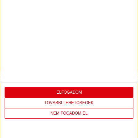
ÉRTÉKELÉSE
Bővebben →
LEGUTÓBBI EREDMÉNY
ELFOGADOM
TOVÁBBI LEHETŐSÉGEK
ÚJPEST FC
DVSC
NEM FOGADOM EL
4
-
2