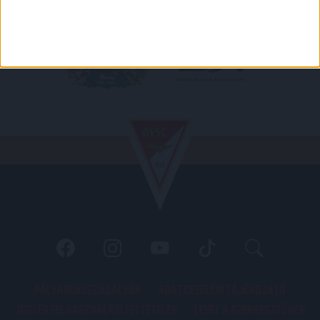
PÁLYARENDSZABÁLYOK
ADATKEZELÉSI TÁJÉKOZATÓ
JOGI ÉS FELHASZNÁLÁSI FELTÉTELEK
LEVÉL A SZERKESZTŐNEK