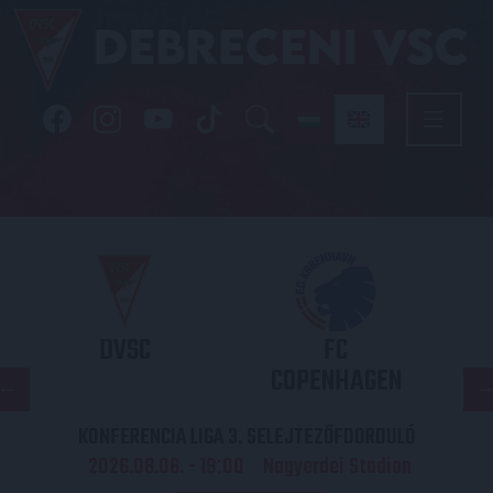
DVSC
FC
COPENHAGEN
KONFERENCIA LIGA 3. SELEJTEZŐFDORDULÓ
2026.08.06. - 19
00
Nagyerdei Stadion
: