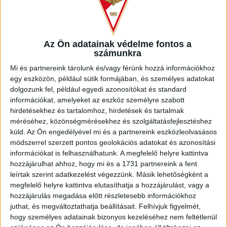
Természetesen gondolkodtam, hogy mi lenne a legjobb
lépés, de a szüleimmel és a menedzseremmel is
megbeszéltük a lehetőségeket. Nehéz volt elhatározni
magamat, de szerintem ebben a helyzetben is sikerült a
Az Ön adatainak védelme fontos a
számunkra
legjobb döntést hozni – fogalmazott.
Mi és partnereink tárolunk és/vagy férünk hozzá információkhoz
Bukta Csaba már nagyon fiatalon elkerült a szülői háztól, de
egy eszközön, például sütik formájában, és személyes adatokat
Debrecenből még minden héten haza tudott járni a
dolgozunk fel, például egyedi azonosítókat és standard
családjához, Salzburgból viszont ezt már nem tehette meg.
információkat, amelyeket az eszköz személyre szabott
hirdetésekhez és tartalomhoz, hirdetések és tartalmak
– Igazából ettől tartottam a legjobban, hogy tényleg csak
méréséhez, közönségmérésekhez és szolgáltatásfejlesztéshez
akkor találkozhatok a szüleimmel, amikor valamilyen szünet
küld.
Az Ön engedélyével mi és a partnereink eszközleolvasásos
vagy szabad hétvége van. Illetve egyáltalán nem beszéltem
módszerrel szerzett pontos geolokációs adatokat és azonosítási
németül, és azért angolul sem tökéletesen. Amikor
információkat is felhasználhatunk. A megfelelő helyre kattintva
megérkeztem Ausztriába, akkor már rögtön az első héten
hozzájárulhat ahhoz, hogy mi és a 1731 partnereink a fent
elkezdtem a nyelvtanulást egy tanár segítségével, azóta
leírtak szerint adatkezelést végezzünk. Másik lehetőségként a
pedig már szépen megy. Úgyhogy a kezdeti nehézségeken
megfelelő helyre kattintva elutasíthatja a hozzájárulást, vagy a
túlestem, és azóta minden jól alakult szerencsére. Akkor már
hozzájárulás megadása előtt részletesebb információkhoz
ott volt amúgy Salzburgban Major Sámuel, aki szintén a DLA-
juthat, és megváltoztathatja beállításait.
Felhívjuk figyelmét,
ról került ki korábban, ő tudott nekem segíteni az elején –
hogy személyes adatainak bizonyos kezeléséhez nem feltétlenül
árulta el az ifjú labdarúgó, aki szerint Debrecenben és a Red