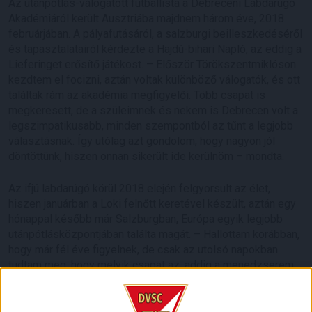
Az utánpótlás-válogatott futballista a Debreceni Labdarúgó
Akadémiáról került Ausztriába majdnem három éve, 2018
februárjában. A pályafutásáról, a salz­burgi beilleszkedéséről
és tapasztalatairól kérdezte a Hajdú-bihari Napló, az eddig a
Lieferinget erősítő játékost. – Először Törökszentmiklóson
kezdtem el focizni, aztán voltak különböző válogatók, és ott
találtak rám az akadémia megfigyelői. Több csapat is
megkeresett, de a szüleimnek és nekem is Debrecen volt a
legszimpatikusabb, minden szempontból az tűnt a legjobb
választásnak. Így utólag azt gondolom, hogy nagyon jól
döntöttünk, hiszen onnan sikerült ide kerülnöm – mondta.
Az ifjú labdarúgó körül 2018 elején felgyorsult az élet,
hiszen januárban a Loki felnőtt keretével készült, aztán egy
hónappal később már Salz­burgban, Európa egyik legjobb
utánpótlásközpontjában találta magát. – Hallottam korábban,
hogy már fél éve figyelnek, de csak az utolsó napokban
tudtam meg, hogy melyik csapat az, addig a menedzserem
egyeztetett a klubokkal. Egy pénteki napon derült ki, hogy
igent mondott mind a két fél, és vasárnap már utaztam is
Ausztriába, mert már az átigazolási időszak végén jártunk.