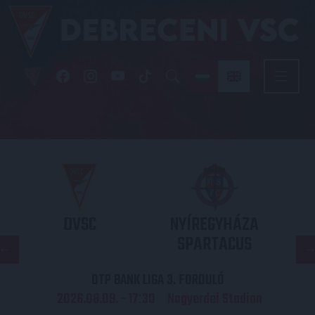
DVSC
NYÍREGYHÁZA
SPARTACUS
OTP BANK LIGA 3. FORDULÓ
2026.08.09. - 17
30
Nagyerdei Stadion
: