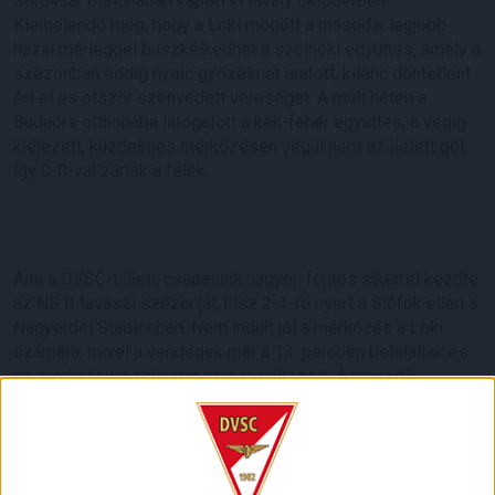
Soroksár otthonában kapott ki tavaly októberben.
Kiemelendő még, hogy a Loki mögött a második legjobb
hazai mérleggel büszkélkedhet a szolnoki együttes, amely a
szezonban eddig nyolc győzelmet aratott, kilenc döntetlent
ért el és ötször szenvedett vereséget. A múlt héten a
Budaörs otthonába látogatott a kék-fehér együttes, a végig
kiélezett, küzdelmes mérkőzésen végül nem született gól,
így 0-0-val zártak a felek.
Ami a DVSC-t illeti, csapatunk nagyon fontos sikerrel kezdte
az NB II tavaszi szezonját, hisz 2-1-re nyert a Siófok ellen a
Nagyerdei Stadionban. Nem indult jól a mérkőzés a Loki
számára, mivel a vendégek már a 13. percben betaláltak és
az eredmény a szünetig nem is változott. A második
játékrészben nagyobb fokozatra kapcsolt a Kondás Elemér
vezette gárda, Szécsi Márk kétszer is a hálóba juttatta a
labdát, ezzel a miénk lett a három pont.