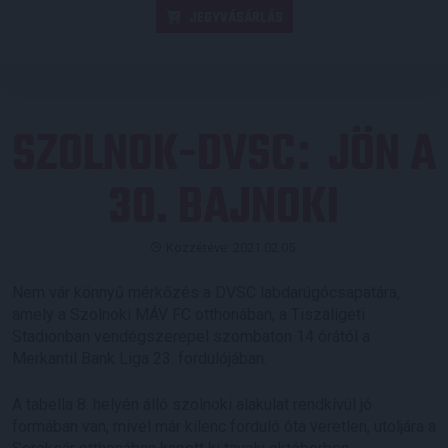
JEGYVÁSÁRLÁS
SZOLNOK-DVSC
JÖN A
:
30. BAJNOKI
Közzétéve: 2021.02.05.
Nem vár könnyű mérkőzés a DVSC labdarúgócsapatára,
amely a Szolnoki MÁV FC otthonában, a Tiszaligeti
Stadionban vendégszerepel szombaton 14 órától a
Merkantil Bank Liga 23. fordulójában.
A tabella 8. helyén álló szolnoki alakulat rendkívül jó
formában van, mivel már kilenc forduló óta veretlen, utoljára a