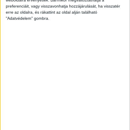
weboldalra érvényesek. Bármikor megváltoztathatja a
preferenciáit, vagy visszavonhatja hozzájárulását, ha visszatér
erre az oldalra, és rákattint az oldal alján található
"Adatvédelem" gombra.
A két klub tavaly szeptemberben, a 4. fordulóban találkozott
egymással. A DVSC nagy mezőnyfölényben, lendületesen
kezdte a meccset, sorra alakította ki a helyzeteket, ez a 16.
percben góllá is érett, Sós közelről fejelt az ellenfél
kapujába. Ugyan a Szolnok küzdött, a második játékrészben
Bárány Donát is eredményes volt, a hajrában Sós ismét
betalált, amellyel végleg eldőlt a három pont sorsa. A
Nagyerdei Stadionban rendezett mérkőzés tehát
kimondottan jól alakult számunkra, a DVSC akkor tehát
magabiztos, 3-0-s győzelmet aratott, amiért vastaps járt a
nézőktől. Szurkolóink sajnos még mindig nem lehetnek jelen
a lelátón, de remélhetőleg a tv előtt hasonlóképpen
örülhetnek majd.