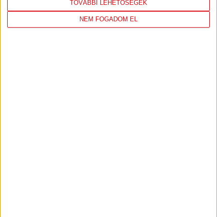
PJUNYIK JEREVÁN-DVSC
TOVÁBBJUTÁS A
:
TOVÁBBI LEHETŐSÉGEK
KONFERENCIA LIGÁBAN
NEM FOGADOM EL
Bővebben →
VIDEÓ! SAJTÓTÁJÉKOZTATÓ
PJUNYIK
:
JEREVÁN-DVSC 0-0, GERT REMMEL
ÉRTÉKELÉSE
Bővebben →
LEGUTÓBBI EREDMÉNY