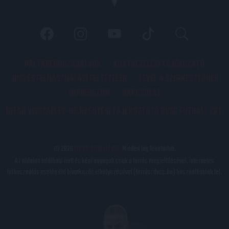
PÁLYARENDSZABÁLYOK
ADATKEZELÉSI TÁJÉKOZATÓ
JOGI ÉS FELHASZNÁLÁSI FELTÉTELEK
LEVÉL A SZERKESZTŐNEK
IMPRESSZUM
KAPCSOLAT
BELSŐ VISSZAÉLÉS-BEJELENTÉSI TÁJÉKOZTATÓ DVSC FUTBALL ZRT.
© 2026
DVSC Futball Zrt.
Minden jog fenntartva.
Az oldalon található írott és képi anyagok csak a forrás megjelölésével, internetes
felhasználás esetén élő hivatkozás elhelyezésével (forrás: dvsc.hu) használhatóak fel.