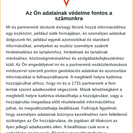
Szombati ellenfelünknél nem történt nagy játékosmozgás a
télen, egyedül Lakatos István érkezett az Ajka csapatától. A
Az Ön adatainak védelme fontos a
szolnokiaktól biztosan nem lép pályára Szekszárdi Tamás,
számunkra
aki az előző fordulóban az ötödik sárga lapját gyűjtötte be,
valamint eltiltás miatt szintén nem lesz ott a 7 gólt szerző
Mi és partnereink tárolunk és/vagy férünk hozzá információkhoz
egy eszközön, például sütik formájában, és személyes adatokat
legeredményesebb játékos, Novák Csanád. Tőlünk szintén
dolgozunk fel, például egyedi azonosítókat és standard
öt sárga miatt Pávkovics Bence hiányzik majd a védelem
információkat, amelyeket az eszköz személyre szabott
tengelyéből, és sajnos továbbra sem számíthatunk a 12
hirdetésekhez és tartalomhoz, hirdetések és tartalmak
gólos Bárány Donátra.
méréséhez, közönségmérésekhez és szolgáltatásfejlesztéshez
küld.
Az Ön engedélyével mi és a partnereink eszközleolvasásos
A debreceni és a szolnoki vasutas csapatnak a 30. egymás
módszerrel szerzett pontos geolokációs adatokat és azonosítási
elleni mérkőzése lesz a szombati. 17 Loki-győzelem
információkat is felhasználhatunk. A megfelelő helyre kattintva
mellett 5 kék-fehér siker született, 7 alkalommal pedig
hozzájárulhat ahhoz, hogy mi és a 1731 partnereink a fent
döntetlennel zárult a találkozó. A gólkülönbség 54-32 a
leírtak szerint adatkezelést végezzünk. Másik lehetőségként a
mieink javára.
megfelelő helyre kattintva elutasíthatja a hozzájárulást, vagy a
hozzájárulás megadása előtt részletesebb információkhoz
juthat, és megváltoztathatja beállításait.
Felhívjuk figyelmét,
hogy személyes adatainak bizonyos kezeléséhez nem feltétlenül
szükséges az Ön hozzájárulása, de jogában áll tiltakozni az
ilyen jellegű adatkezelés ellen. A beállításai csak erre a