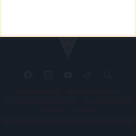
PÁLYARENDSZABÁLYOK
ADATKEZELÉSI TÁJÉKOZATÓ
JOGI ÉS FELHASZNÁLÁSI FELTÉTELEK
LEVÉL A SZERKESZTŐNEK
IMPRESSZUM
KAPCSOLAT
BELSŐ VISSZAÉLÉS-BEJELENTÉSI TÁJÉKOZTATÓ DVSC FUTBALL ZRT.