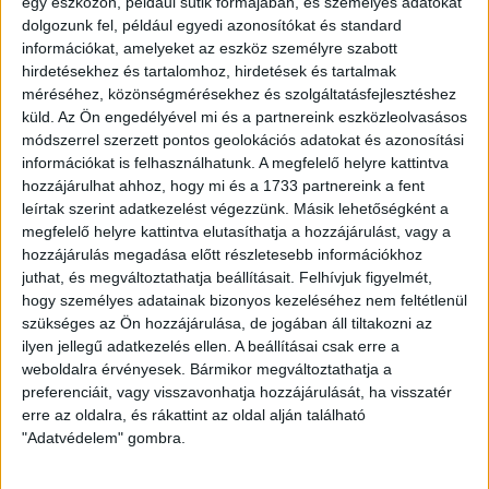
egy eszközön, például sütik formájában, és személyes adatokat
hatalmas sikert aratott a szerdai kupameccsen.
dolgozunk fel, például egyedi azonosítókat és standard
információkat, amelyeket az eszköz személyre szabott
A DKV járatain továbbra is ingyen lehet utazni
az
hirdetésekhez és tartalomhoz, hirdetések és tartalmak
érvényes meccsjeggyel és bérlettel rendelkezőknek, a
méréséhez, közönségmérésekhez és szolgáltatásfejlesztéshez
kezdést megelőző és a mérkőzés befejezését követő 3
küld.
Az Ön engedélyével mi és a partnereink eszközleolvasásos
órában (9.30 órától 15.30-ig).
módszerrel szerzett pontos geolokációs adatokat és azonosítási
információkat is felhasználhatunk. A megfelelő helyre kattintva
A VIP-belépővel rendelkezők a szokásos szolgáltatások
hozzájárulhat ahhoz, hogy mi és a 1733 partnereink a fent
mellett
helyszíni, élő beszélgetést hallhatnak majd a
leírtak szerint adatkezelést végezzünk. Másik lehetőségként a
Lokival bajnoki címeket és kupákat is nyert trénerrel,
megfelelő helyre kattintva elutasíthatja a hozzájárulást, vagy a
Kondás Elemérrel.
hozzájárulás megadása előtt részletesebb információkhoz
juthat, és megváltoztathatja beállításait.
Felhívjuk figyelmét,
hogy személyes adatainak bizonyos kezeléséhez nem feltétlenül
A stadion pénztárai és a DVSC Shop szombaton 10
szükséges az Ön hozzájárulása, de jogában áll tiltakozni az
órakor nyitnak, mindenkit szeretettel várunk!
ilyen jellegű adatkezelés ellen. A beállításai csak erre a
weboldalra érvényesek. Bármikor megváltoztathatja a
LEGUTÓBBI HÍREK
preferenciáit, vagy visszavonhatja hozzájárulását, ha visszatér
erre az oldalra, és rákattint az oldal alján található
"Adatvédelem" gombra.
KIKAPOTT A KIS LOKI