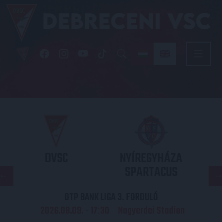
DVSC
NYÍREGYHÁZA
SPARTACUS
OTP BANK LIGA 3. FORDULÓ
2026.08.09. - 17
30
Nagyerdei Stadion
: