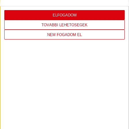
ELFOGADOM
LEGUTÓBBI EREDMÉNY
TOVÁBBI LEHETŐSÉGEK
NEM FOGADOM EL
DVSC
FC
COPENHAGEN
0
-
3
2026-08-
KONFERENCIA LIGA 3.
MECCS
06 19:00
SELEJTEZŐFDORDULÓ
RÉSZLETEI