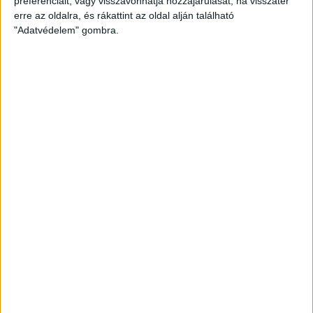
preferenciáit, vagy visszavonhatja hozzájárulását, ha visszatér
erre az oldalra, és rákattint az oldal alján található
"Adatvédelem" gombra.
A DKV járatain továbbra is ingyen lehet utazni
az
érvényes meccsjeggyel és bérlettel rendelkezőknek, a
kezdést megelőző és a mérkőzés befejezését követő 3
órában (szombaton 16.30 órától üzemzárásig). Hajrá, Loki!