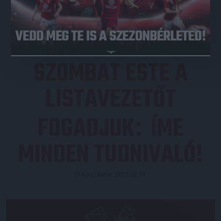
JEGYVÁSÁRLÁS
SZOMBAT ESTE A
LISTAVEZETŐT
FOGADJUK
ÍME
:
MINDEN TUDNIVALÓ!
Közzétéve: 2025.02.11.