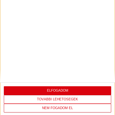
SAJTÓTÁJÉKOZTATÓ
ÚJPEST FC-DVSC 4-2,
:
GERT REMMEL ÉRTÉKELÉSE
2026.08.03.
Bővebben →
DÉNES VILMOS
MEGTISZTELTETÉS, HOGY
:
ILYEN SZURKOLÓK ELŐTT LÉPHETEK PÁLYÁRA
2026.07.31.
Bővebben →
PJUNYIK JEREVÁN-DVSC
TOVÁBBJUTÁS A
:
KONFERENCIA LIGÁBAN
ELFOGADOM
TOVÁBBI LEHETŐSÉGEK
Bővebben →
NEM FOGADOM EL