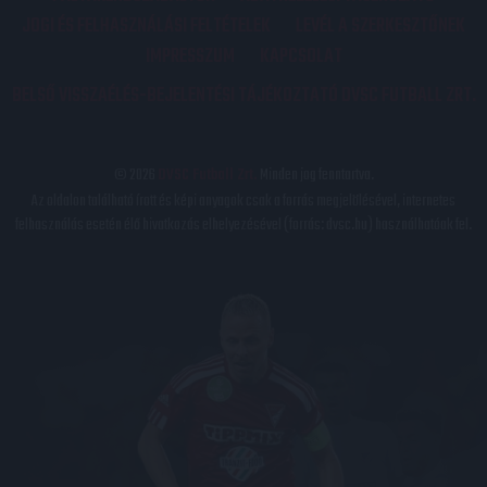
JOGI ÉS FELHASZNÁLÁSI FELTÉTELEK
LEVÉL A SZERKESZTŐNEK
IMPRESSZUM
KAPCSOLAT
BELSŐ VISSZAÉLÉS-BEJELENTÉSI TÁJÉKOZTATÓ DVSC FUTBALL ZRT.
© 2026
DVSC Futball Zrt.
Minden jog fenntartva.
Az oldalon található írott és képi anyagok csak a forrás megjelölésével, internetes
felhasználás esetén élő hivatkozás elhelyezésével (forrás: dvsc.hu) használhatóak fel.