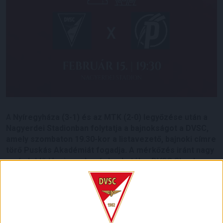
A
Nyíregyháza (3-1) és az MTK (2-0) legyőzése után a
Nagyerdei Stadionban folytatja a bajnokságot a DVSC,
amely szombaton 19.30-kor a listavezető, bajnoki címre
törő Puskás Akadémiát fogadja. A mérkőzés iránt nagy
az érdeklődés, jegyek már kaphatók a DVSC Shopban
(nyitva hétköznap 15 és 18 között), illetve online, a
nagyerdeistadion.hu
-n!
Ezúttal is lesz a mérkőzést felvezető
Matchday Festival
,
február 15-én, szombaton 15.30 órától a Nagyerdei