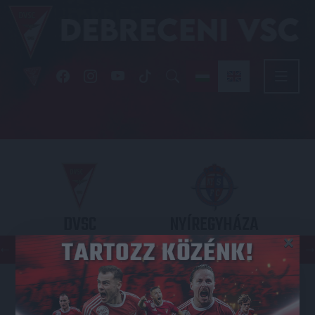
DVSC
NYÍREGYHÁZA
×
SPARTACUS
OTP BANK LIGA 3. FORDULÓ
2026.08.09. - 17
30
Nagyerdei Stadion
: