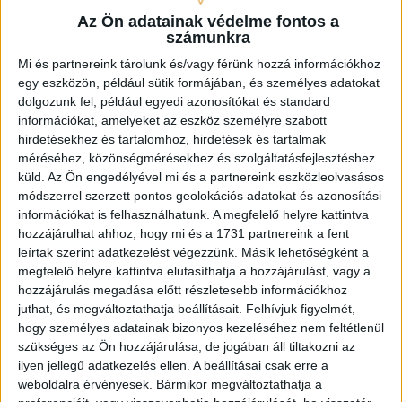
Víztoronyban nyereményjátékkal, meglepetésvendéggel,
Az Ön adatainak védelme fontos a
különleges étel- és italakciókkal várnak mindenkit!
számunkra
Mi és partnereink tárolunk és/vagy férünk hozzá információkhoz
A stadion 18.30 órakor nyit, a kapunyitástól az A5, B1, B2
egy eszközön, például sütik formájában, és személyes adatokat
szektoroknál fan zone-t alakítunk ki a drukkerek
dolgozunk fel, például egyedi azonosítókat és standard
részére, különböző játékokkal, amiket a mérkőzés
információkat, amelyeket az eszköz személyre szabott
végéig lehet használni (célkapu, combi sport
hirdetésekhez és tartalomhoz, hirdetések és tartalmak
aréna, subsoccer).
A félidőben lesz pólóágyúzás, a VIP-
méréséhez, közönségmérésekhez és szolgáltatásfejlesztéshez
ben pedig az összecsapás előtt és a szünetben is élő
küld.
Az Ön engedélyével mi és a partnereink eszközleolvasásos
beszélgetést láthatnak és hallhatnak klubunk kiváló
módszerrel szerzett pontos geolokációs adatokat és azonosítási
játékosával, Batik Bencével.
információkat is felhasználhatunk. A megfelelő helyre kattintva
hozzájárulhat ahhoz, hogy mi és a 1731 partnereink a fent
Erre a találkozóra négy vonalon érvényes
leírtak szerint adatkezelést végezzünk. Másik lehetőségként a
meccsjeggyel vagy Loki-bérlettel ingyenes buszos
megfelelő helyre kattintva elutasíthatja a hozzájárulást, vagy a
céljárat indul, íme a menetrend:
hozzájárulás megadása előtt részletesebb információkhoz
juthat, és megváltoztathatja beállításait.
Felhívjuk figyelmét,
hogy személyes adatainak bizonyos kezeléséhez nem feltétlenül
szükséges az Ön hozzájárulása, de jogában áll tiltakozni az
ilyen jellegű adatkezelés ellen. A beállításai csak erre a
weboldalra érvényesek. Bármikor megváltoztathatja a