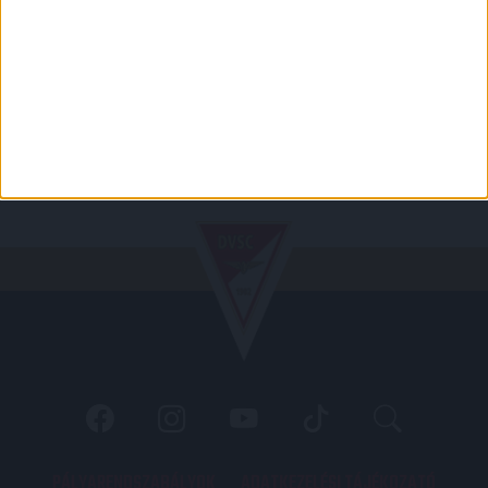
PÁLYARENDSZABÁLYOK
ADATKEZELÉSI TÁJÉKOZATÓ