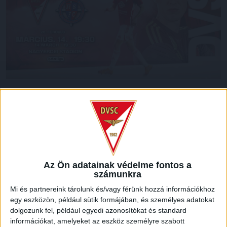
A tavasz egyik legnagyobb rangadója vár a DVSC-re és
szurkolóira a héten, hiszen csapatunk szombaton
19.30-kor az ősi rivális Nyíregyházát fogadja. Mindenki
a stadionba, hajrá, Loki!
Jegyek már kaphatók online, a
nagyerdeistadion.hu
-n,
Az Ön adatainak védelme fontos a
illetve a DVSC Shopban (nyitva mindennap 10 és 18 óra
számunkra
között, szombaton 10 órától 22 óráig). Érdemes igyekezni,
Mi és partnereink tárolunk és/vagy férünk hozzá információkhoz
hiszen több ezer belépő már elkelt!
egy eszközön, például sütik formájában, és személyes adatokat
dolgozunk fel, például egyedi azonosítókat és standard
LEGUTÓBBI HÍREK
információkat, amelyeket az eszköz személyre szabott