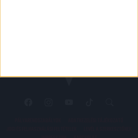
PÁLYARENDSZABÁLYOK
ADATKEZELÉSI TÁJÉKOZATÓ
JOGI ÉS FELHASZNÁLÁSI FELTÉTELEK
LEVÉL A SZERKESZTŐNEK