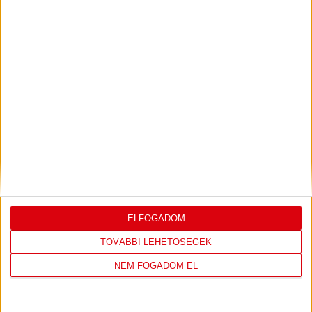
2026.08.05.
Bővebben →
LEGUTÓBBI EREDMÉNY
ELFOGADOM
DVSC
NYÍREGYHÁZA
TOVÁBBI LEHETŐSÉGEK
SPARTACUS
NEM FOGADOM EL