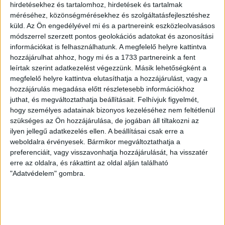
hirdetésekhez és tartalomhoz, hirdetések és tartalmak
méréséhez, közönségmérésekhez és szolgáltatásfejlesztéshez
GYŐZELEM A RANGADÓN
DVSC-
:
küld.
Az Ön engedélyével mi és a partnereink eszközleolvasásos
módszerrel szerzett pontos geolokációs adatokat és azonosítási
NYÍREGYHÁZA 1-0
információkat is felhasználhatunk. A megfelelő helyre kattintva
2026.08.09.
hozzájárulhat ahhoz, hogy mi és a 1733 partnereink a fent
Hamisítatlan rangadóhangulatban lépett pályára a DVSC az
leírtak szerint adatkezelést végezzünk. Másik lehetőségként a
OTP Bank Liga 3. fordulójában, hiszen vasárnap délután az
megfelelő helyre kattintva elutasíthatja a hozzájárulást, vagy a
ősi rivális Nyíregyházát fogadta. A kezdőcsapatban helyet
hozzájárulás megadása előtt részletesebb információkhoz
juthat, és megváltoztathatja beállításait.
Felhívjuk figyelmét,
kapott az ifjú, saját nevelésű Sain Balázs is, a
hogy személyes adatainak bizonyos kezeléséhez nem feltétlenül
támadószekcióban Szendrei Ákost Dzsudzsák Balázs,
szükséges az Ön hozzájárulása, de jogában áll tiltakozni az
illetve a két szélről Dénes Vilmos és Cibla Flórián
ilyen jellegű adatkezelés ellen. A beállításai csak erre a
támogatta. A mérkőzés jó iramban kezdődött, mindkét gárda
weboldalra érvényesek. Bármikor megváltoztathatja a
jelentkezett […]
preferenciáit, vagy visszavonhatja hozzájárulását, ha visszatér
Bővebben →
erre az oldalra, és rákattint az oldal alján található
"Adatvédelem" gombra.
KIKAPOTT A KIS LOKI
2026.08.08.
A DVSC II. szombaton Pallagon a Füzesabony gárdáját