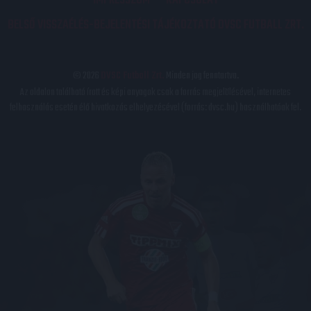
IMPRESSZUM
KAPCSOLAT
BELSŐ VISSZAÉLÉS-BEJELENTÉSI TÁJÉKOZTATÓ DVSC FUTBALL ZRT.
© 2026
DVSC Futball Zrt.
Minden jog fenntartva.
Az oldalon található írott és képi anyagok csak a forrás megjelölésével, internetes
felhasználás esetén élő hivatkozás elhelyezésével (forrás: dvsc.hu) használhatóak fel.