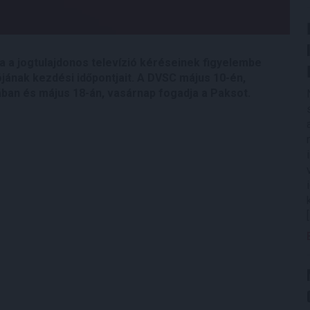
a jogtulajdonos televízió kéréseinek figyelembe
ójának kezdési időpontjait. A DVSC május 10-én,
ban és május 18-án, vasárnap fogadja a Paksot.