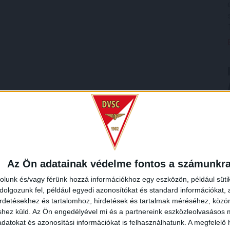
Az Ön adatainak védelme fontos a számunkr
rolunk és/vagy férünk hozzá információkhoz egy eszközön, például süti
olgozunk fel, például egyedi azonosítókat és standard információkat,
irdetésekhez és tartalomhoz, hirdetések és tartalmak méréséhez, kö
shez küld.
Az Ön engedélyével mi és a partnereink eszközleolvasásos m
datokat és azonosítási információkat is felhasználhatunk. A megfelelő h