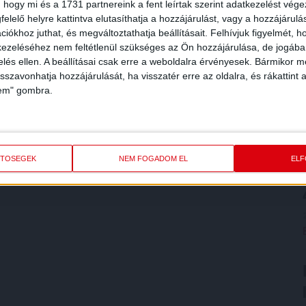
 hogy mi és a 1731 partnereink a fent leírtak szerint adatkezelést vég
elelő helyre kattintva elutasíthatja a hozzájárulást, vagy a hozzájárul
iókhoz juthat, és megváltoztathatja beállításait.
Felhívjuk figyelmét, 
ezeléséhez nem feltétlenül szükséges az Ön hozzájárulása, de jogában 
zelés ellen. A beállításai csak erre a weboldalra érvényesek. Bármikor m
isszavonhatja hozzájárulását, ha visszatér erre az oldalra, és rákattint a
lem" gombra.
ETŐSÉGEK
NEM FOGADOM EL
EL