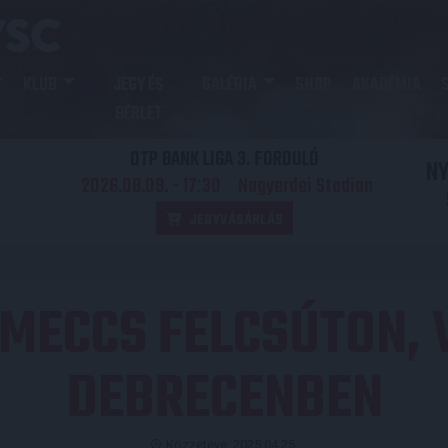
KLUB
JEGY ÉS
GALÉRIA
SHOP
AKADÉMIA
BÉRLET
OTP BANK LIGA 3. FORDULÓ
N
2026.08.09. - 17
30
Nagyerdei Stadion
:
JEGYVÁSÁRLÁS
MECCS FELCSÚTON,
DEBRECENBEN
Közzétéve: 2025.04.25.