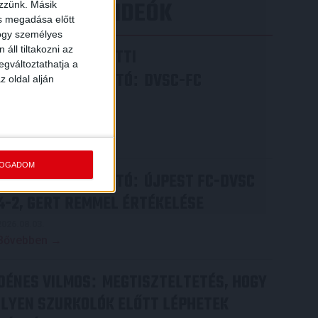
LEGÚJABB VIDEÓK
ezzünk. Másik
ás megadása előtt
hogy személyes
áll tiltakozni az
VIDEÓ! MECCS ELŐTTI
egváltoztathatja a
SAJTÓTÁJÉKOZTATÓ
DVSC-FC
:
z oldal alján
COPENHAGEN
2026.08.05.
Bővebben →
FOGADOM
SAJTÓTÁJÉKOZTATÓ
ÚJPEST FC-DVSC
:
4-2, GERT REMMEL ÉRTÉKELÉSE
2026.08.03.
Bővebben →
DÉNES VILMOS
MEGTISZTELTETÉS, HOGY
:
ILYEN SZURKOLÓK ELŐTT LÉPHETEK