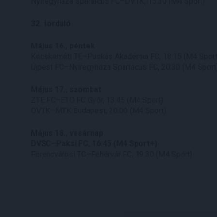
Nyíregyháza Spartacus FC–DVTK, 15:30 (M4 Sport)
32. forduló
Május 16., péntek
Kecskeméti TE–Puskás Akadémia FC, 18:15 (M4 Sport
Újpest FC–Nyíregyháza Spartacus FC, 20:30 (M4 Sport
Május 17., szombat
ZTE FC–ETO FC Győr, 13:45 (M4 Sport)
DVTK–MTK Budapest, 20:00 (M4 Sport)
Május 18., vasárnap
DVSC–Paksi FC, 16:45 (M4 Sport+)
Ferencvárosi TC–Fehérvár FC, 19:30 (M4 Sport)