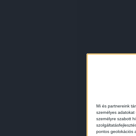
Mi és partnereink tá
személyes adatokat d
személyre szabott h
szolgáltatásfejleszté
pontos geolokációs a