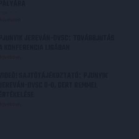
PÁLYÁRA
2026.07.31.
Bővebben →
PJUNYIK JEREVÁN-DVSC
TOVÁBBJUTÁS
:
A KONFERENCIA LIGÁBAN
Bővebben →
VIDEÓ! SAJTÓTÁJÉKOZTATÓ
PJUNYIK
:
JEREVÁN-DVSC 0-0, GERT REMMEL
ÉRTÉKELÉSE
Bővebben →