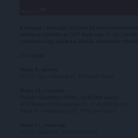
A Magyar Labdarúgó Szövetség Versenybizottsága 
vételével kijelölte az OTP Bank Liga 31–32. fordul
szombaton lép pályára a Puskás Akadémia otthoná
31. forduló
Május 9., péntek
ETO FC Győr–Fehérvár FC, 20:00 (M4 Sport)
Május 10., szombat
Puskás Akadémia–DVSC, 14:30 (M4 Sport)
MTK Budapest–Kecskeméti TE, 17:45 (M4 Sport+)
Paksi FC–Ferencvárosi TC, 19:30 (M4 Sport)
Május 11., vasárnap
ZTE FC–Újpest FC, 13:00 (M4 Sport)