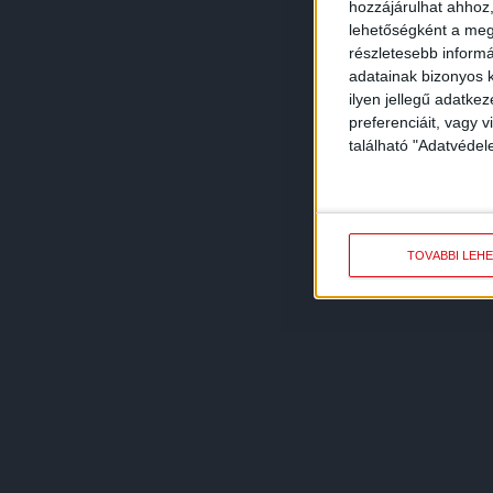
hozzájárulhat ahhoz,
lehetőségként a megf
részletesebb informác
adatainak bizonyos k
ilyen jellegű adatke
preferenciáit, vagy v
található "Adatvéde
TOVÁBBI LEH