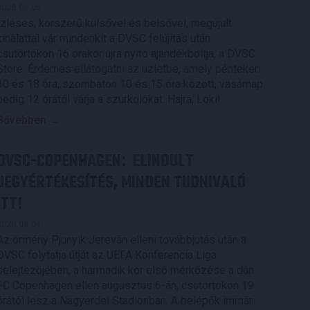
2026.08.05.
Ízléses, korszerű külsővel és belsővel, megújult
kínálattal vár mindenkit a DVSC felújítás után
csütörtökön 16 órakor újra nyitó ajándékboltja, a DVSC
Store. Érdemes ellátogatni az üzletbe, amely pénteken
10 és 18 óra, szombaton 10 és 15 óra között, vasárnap
pedig 12 órától várja a szurkolókat. Hajrá, Loki!
Bővebben →
DVSC-COPENHAGEN
ELINDULT
:
JEGYÉRTÉKESÍTÉS, MINDEN TUDNIVALÓ
ITT!
2026.08.04.
Az örmény Pjunyik Jereván elleni továbbjutás után a
DVSC folytatja útját az UEFA Konferencia Liga
selejtezőjében, a harmadik kör első mérkőzése a dán
FC Copenhagen ellen augusztus 6-án, csütörtökön 19
órától lesz a Nagyerdei Stadionban. A belépők immár