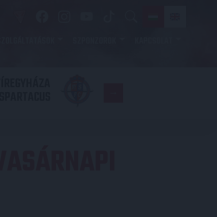
SZOLGÁLTATÁSOK
SZPONZOROK
KAPCSOLAT
YÍREGYHÁZA
FC
SPARTACUS
COPENHAGE
 VASÁRNAPI