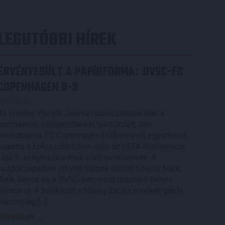
LEGUTÓBBI HÍREK
ÉRVÉNYESÜLT A PAPÍRFORMA
DVSC-FC
:
COPENHAGEN 0-3
2026.08.06.
Az örmény Pjunyik Jereván búcsúztatása után a
bombaerős, válogatottakkal teletűzdelt, dán
rekordbajnok FC Copenhagen (Köbenhavn) együttesét
fogadta a Loki csütörtökön este az UEFA Konferencia
Liga 3. selejtezőkörének első mérkőzésén. A
kezdőcsapatban ott volt többek között Szécsi Márk,
Batik Bence és a DVSC-ben most debütáló Dénes
Vilmos is. A találkozót a hőség dacára mindkét gárda
viszonylag […]
Bővebben →