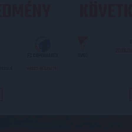
REDMÉNY
KÖVETK
O
2026.08
FC COPENHAGEN
DVSC
DORDULÓ
MECCS RÉSZLETEI