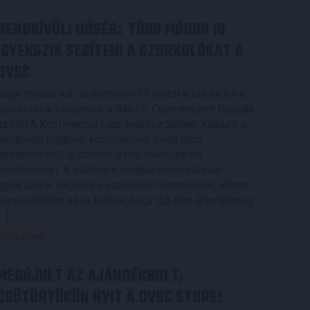
RENDKÍVÜLI HŐSÉG
TÖBB MÓDON IS
:
IGYEKSZIK SEGÍTENI A SZURKOLÓKAT A
DVSC
Nagy meccs vár csütörtökön 19 órától a Lokira és a
szurkolóira, csapatunk a dán FC Copenhagent fogadja
az UEFA Konferencia Liga selejtezőjében. Klubunk a
rendkívüli időjárási körülmények miatt több
intézkedésről is döntött a mai mérkőzésre
vonatkozóan. A stadion 6 pontján vízosztással
igyekszünk segíteni a szurkolók hidratációját, ehhez
kapcsolódóan az is fontos, hogy 0,5 liter űrtartalomig
[…]
Bővebben →
MEGÚJULT AZ AJÁNDÉKBOLT,
CSÜTÖRTÖKÖN NYIT A DVSC STORE!