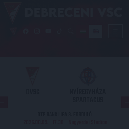
DVSC
NYÍREGYHÁZA
SPARTACUS
OTP BANK LIGA 3. FORDULÓ
2026.08.09. - 17
30
Nagyerdei Stadion
: