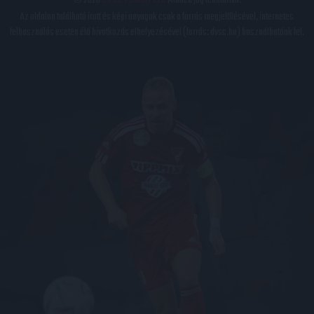
© 2026
DVSC Futball Zrt.
Minden jog fenntartva.
Az oldalon található írott és képi anyagok csak a forrás megjelölésével, internetes
felhasználás esetén élő hivatkozás elhelyezésével (forrás: dvsc.hu) használhatóak fel.