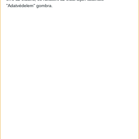
"Adatvédelem" gombra.
LEGUTÓBBI HÍREK
70 ÉVES LETT KEREKES GYÖRGY, A VALAHA
VOLT EGYIK LEGJOBB DEBRECENI CSATÁR
2026.08.08.
Ma ünnepli 70. születésnapját Kerekes György. A debreceni