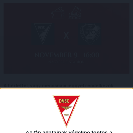
A bérlettel, vagy meccsnapi jeggyel rendelkezők
számára ingyenes autóbuszos járatok közlekednek a
szombaton 16 órakor kezdődő DVSC-Győr mérkőzés
előtt és után a vármegye 5 irányából!
Ezzel 5 útvonalon mintegy 15 település lakosa számára
válik lehetővé, hogy a Loki-meccsre szóló jegy vagy bérlet
(és lakcímkártya) birtokában ingyenesen utazhasson a
Az Ön adatainak védelme fontos a