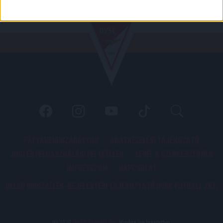
PÁLYARENDSZABÁLYOK
ADATKEZELÉSI TÁJÉKOZATÓ
JOGI ÉS FELHASZNÁLÁSI FELTÉTELEK
LEVÉL A SZERKESZTŐNEK
IMPRESSZUM
KAPCSOLAT
BELSŐ VISSZAÉLÉS-BEJELENTÉSI TÁJÉKOZTATÓ DVSC FUTBALL ZRT.