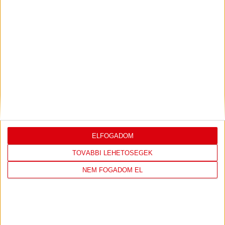
SAJTÓTÁJÉKOZTATÓ
ÚJPEST FC-DVSC 4-2,
:
GERT REMMEL ÉRTÉKELÉSE
2026.08.03.
Bővebben →
DÉNES VILMOS
MEGTISZTELTETÉS, HOGY
:
ILYEN SZURKOLÓK ELŐTT LÉPHETEK PÁLYÁRA
2026.07.31.
Bővebben →
ELFOGADOM
TOVÁBBI LEHETŐSÉGEK
PJUNYIK JEREVÁN-DVSC
TOVÁBBJUTÁS A
:
NEM FOGADOM EL
KONFERENCIA LIGÁBAN
Bővebben →