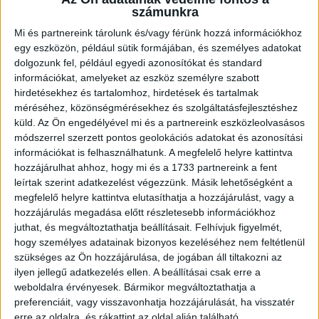
számunkra
meccsre és onnan haza céljáratokkal. A buszok a Nagyerdei
Stadionhoz érkeznek a mérkőzés előtt mintegy 2 órával,
Mi és partnereink tárolunk és/vagy férünk hozzá információkhoz
hogy az utazók a meccsen kívüli élményeket is elérhessék,
egy eszközön, például sütik formájában, és személyes adatokat
és onnan indulnak vissza a mérkőzést követően 30 perccel
dolgozunk fel, például egyedi azonosítókat és standard
a Campus Fesztivál támogatásának köszönhetően.
információkat, amelyeket az eszköz személyre szabott
hirdetésekhez és tartalomhoz, hirdetések és tartalmak
Íme a pontos menetrend!
méréséhez, közönségmérésekhez és szolgáltatásfejlesztéshez
küld.
Az Ön engedélyével mi és a partnereink eszközleolvasásos
módszerrel szerzett pontos geolokációs adatokat és azonosítási
információkat is felhasználhatunk. A megfelelő helyre kattintva
hozzájárulhat ahhoz, hogy mi és a 1733 partnereink a fent
leírtak szerint adatkezelést végezzünk. Másik lehetőségként a
megfelelő helyre kattintva elutasíthatja a hozzájárulást, vagy a
hozzájárulás megadása előtt részletesebb információkhoz
juthat, és megváltoztathatja beállításait.
Felhívjuk figyelmét,
hogy személyes adatainak bizonyos kezeléséhez nem feltétlenül
szükséges az Ön hozzájárulása, de jogában áll tiltakozni az
ilyen jellegű adatkezelés ellen. A beállításai csak erre a
weboldalra érvényesek. Bármikor megváltoztathatja a
preferenciáit, vagy visszavonhatja hozzájárulását, ha visszatér
erre az oldalra, és rákattint az oldal alján található