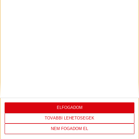
VIDEÓ! SAJTÓTÁJÉKOZTATÓ
PJUNYIK
:
JEREVÁN-DVSC 0-0, GERT REMMEL
ÉRTÉKELÉSE
Bővebben →
LEGUTÓBBI EREDMÉNY
ELFOGADOM
TOVÁBBI LEHETŐSÉGEK
DVSC
FC
NEM FOGADOM EL
COPENHAGEN