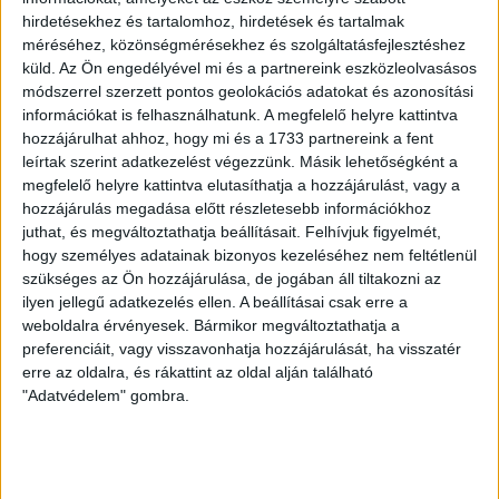
Nyíregyháza Spartacus FC–ZTE FC, 14:15 (M4 Sport+)
hirdetésekhez és tartalomhoz, hirdetések és tartalmak
méréséhez, közönségmérésekhez és szolgáltatásfejlesztéshez
LEGUTÓBBI HÍREK
küld.
Az Ön engedélyével mi és a partnereink eszközleolvasásos
módszerrel szerzett pontos geolokációs adatokat és azonosítási
információkat is felhasználhatunk. A megfelelő helyre kattintva
ÉRVÉNYESÜLT A PAPÍRFORMA
DVSC-FC
:
hozzájárulhat ahhoz, hogy mi és a 1733 partnereink a fent
leírtak szerint adatkezelést végezzünk. Másik lehetőségként a
COPENHAGEN 0-3
megfelelő helyre kattintva elutasíthatja a hozzájárulást, vagy a
hozzájárulás megadása előtt részletesebb információkhoz
2026.08.06.
juthat, és megváltoztathatja beállításait.
Felhívjuk figyelmét,
Az örmény Pjunyik Jereván búcsúztatása után a bombaerős,
hogy személyes adatainak bizonyos kezeléséhez nem feltétlenül
válogatottakkal teletűzdelt, dán rekordbajnok FC
szükséges az Ön hozzájárulása, de jogában áll tiltakozni az
Copenhagen (Köbenhavn) együttesét fogadta a Loki
ilyen jellegű adatkezelés ellen. A beállításai csak erre a
csütörtökön este az UEFA Konferencia Liga 3.
weboldalra érvényesek. Bármikor megváltoztathatja a
selejtezőkörének első mérkőzésén. A kezdőcsapatban ott
preferenciáit, vagy visszavonhatja hozzájárulását, ha visszatér
volt többek között Szécsi Márk, Batik Bence és a DVSC-ben
erre az oldalra, és rákattint az oldal alján található
most debütáló Dénes Vilmos is. A találkozót a hőség dacára
"Adatvédelem" gombra.
mindkét gárda viszonylag […]
Bővebben →