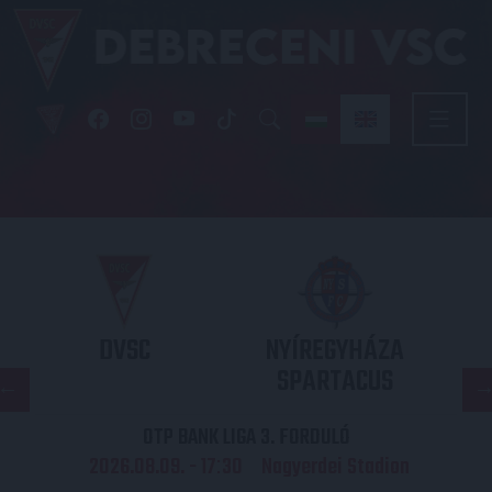
DVSC
NYÍREGYHÁZA
SPARTACUS
OTP BANK LIGA 3. FORDULÓ
2026.08.09. - 17
30
Nagyerdei Stadion
: