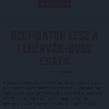
JEGYVÁSÁRLÁS
SZOMBATON LESZ A
FEHÉRVÁR-DVSC
CSATA
Közzétéve: 2025.05.19.
A Magyar Labdarúgó Szövetség Versenybizottsága a
versenyszabályzatnak megfelelően és a jogtulajdonos
televízió kéréseinek figyelembe vételével kijelölte az
OTP Bank Liga 33. (utolsó) fordulójának kezdési
időpontjait. A bennmaradásról döntő Fehérvár-DVSC