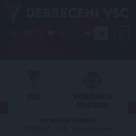
DVSC
NYÍREGYHÁZA
SPARTACUS
OTP BANK LIGA 3. FORDULÓ
2026.08.09. - 17
30
Nagyerdei Stadion
: