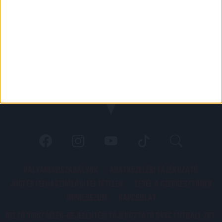
PÁLYARENDSZABÁLYOK
ADATKEZELÉSI TÁJÉKOZATÓ
JOGI ÉS FELHASZNÁLÁSI FELTÉTELEK
LEVÉL A SZERKESZTŐNEK
IMPRESSZUM
KAPCSOLAT
BELSŐ VISSZAÉLÉS-BEJELENTÉSI TÁJÉKOZTATÓ DVSC FUTBALL ZRT.