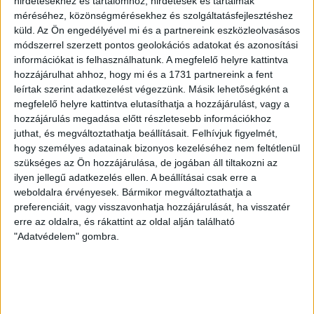
hirdetésekhez és tartalomhoz, hirdetések és tartalmak
ÉRVÉNYESÜLT A PAPÍRFORMA
DVSC-FC
:
méréséhez, közönségmérésekhez és szolgáltatásfejlesztéshez
COPENHAGEN 0-3
küld.
Az Ön engedélyével mi és a partnereink eszközleolvasásos
módszerrel szerzett pontos geolokációs adatokat és azonosítási
2026.08.06.
információkat is felhasználhatunk. A megfelelő helyre kattintva
Az örmény Pjunyik Jereván búcsúztatása után a bombaerős,
hozzájárulhat ahhoz, hogy mi és a 1731 partnereink a fent
válogatottakkal teletűzdelt, dán rekordbajnok FC
leírtak szerint adatkezelést végezzünk. Másik lehetőségként a
Copenhagen (Köbenhavn) együttesét fogadta a Loki
megfelelő helyre kattintva elutasíthatja a hozzájárulást, vagy a
csütörtökön este az UEFA Konferencia Liga 3.
hozzájárulás megadása előtt részletesebb információkhoz
selejtezőkörének első mérkőzésén. A kezdőcsapatban ott
juthat, és megváltoztathatja beállításait.
Felhívjuk figyelmét,
volt többek között Szécsi Márk, Batik Bence és a DVSC-ben
hogy személyes adatainak bizonyos kezeléséhez nem feltétlenül
most debütáló Dénes Vilmos is. A találkozót a hőség dacára
szükséges az Ön hozzájárulása, de jogában áll tiltakozni az
mindkét gárda viszonylag […]
ilyen jellegű adatkezelés ellen. A beállításai csak erre a
weboldalra érvényesek. Bármikor megváltoztathatja a
Bővebben →
preferenciáit, vagy visszavonhatja hozzájárulását, ha visszatér
erre az oldalra, és rákattint az oldal alján található
RENDKÍVÜLI HŐSÉG
TÖBB MÓDON IS
:
"Adatvédelem" gombra.
IGYEKSZIK SEGÍTENI A SZURKOLÓKAT A DVSC
Nagy meccs vár csütörtökön 19 órától a Lokira és a
szurkolóira, csapatunk a dán FC Copenhagent fogadja az
UEFA Konferencia Liga selejtezőjében. Klubunk a rendkívüli