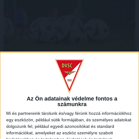
Zajlik a DVSC felkészülése a pallagi edzőcentrumban, a
szerdai két edzés után csütörtökön egy tréninget vezényel
Sergio Navarro vezetőedző a csapatnak. A héten negyedik
felkészülési mérkőzését is lejátssza majd a Loki, amely
szombaton 17.30-kor a szlovák első osztályú Kassa
Az Ön adatainak védelme fontos a
számunkra
együttesét fogadja Pallagon, zárt kapuk mögött.
Mi és partnereink tárolunk és/vagy férünk hozzá információkhoz
LEGUTÓBBI HÍREK
egy eszközön, például sütik formájában, és személyes adatokat
dolgozunk fel, például egyedi azonosítókat és standard
információkat, amelyeket az eszköz személyre szabott