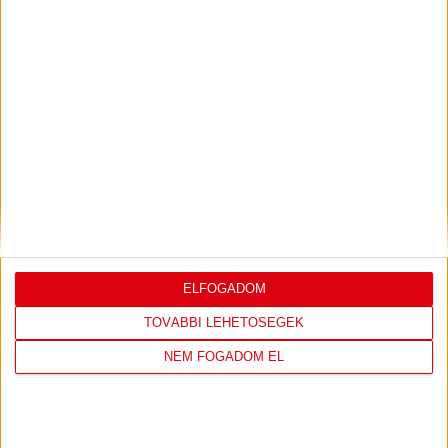
LEGUTÓBBI EREDMÉNY
ELFOGADOM
DVSC
FC
COPENHAGEN
TOVÁBBI LEHETŐSÉGEK
NEM FOGADOM EL
19
:
00