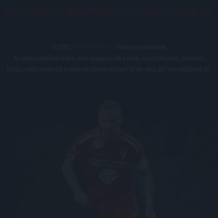
BELSŐ VISSZAÉLÉS-BEJELENTÉSI TÁJÉKOZTATÓ DVSC FUTBALL ZRT.
© 2026
DVSC Futball Zrt.
Minden jog fenntartva.
Az oldalon található írott és képi anyagok csak a forrás megjelölésével, internetes
felhasználás esetén élő hivatkozás elhelyezésével (forrás: dvsc.hu) használhatóak fel.