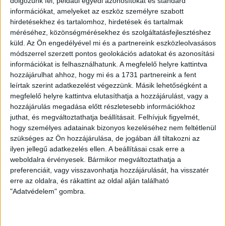
dolgozunk fel, például egyedi azonosítókat és standard
Tatár György góljával 18 ezer néző előtt a mieink 3-1-re
információkat, amelyeket az eszköz személyre szabott
nyertek, a debreceni Kiss János csereként ezen a meccsen
hirdetésekhez és tartalomhoz, hirdetések és tartalmak
léphetett pályára a válogatottban.
méréséhez, közönségmérésekhez és szolgáltatásfejlesztéshez
küld.
Az Ön engedélyével mi és a partnereink eszközleolvasásos
módszerrel szerzett pontos geolokációs adatokat és azonosítási
információkat is felhasználhatunk. A megfelelő helyre kattintva
hozzájárulhat ahhoz, hogy mi és a 1731 partnereink a fent
leírtak szerint adatkezelést végezzünk. Másik lehetőségként a
megfelelő helyre kattintva elutasíthatja a hozzájárulást, vagy a
hozzájárulás megadása előtt részletesebb információkhoz
juthat, és megváltoztathatja beállításait.
Felhívjuk figyelmét,
hogy személyes adatainak bizonyos kezeléséhez nem feltétlenül
szükséges az Ön hozzájárulása, de jogában áll tiltakozni az
ilyen jellegű adatkezelés ellen. A beállításai csak erre a
weboldalra érvényesek. Bármikor megváltoztathatja a
preferenciáit, vagy visszavonhatja hozzájárulását, ha visszatér
erre az oldalra, és rákattint az oldal alján található
"Adatvédelem" gombra.