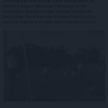
Csaknem egy évtized után ismét Debrecenben lép
pályára a magyar labdarúgó-válogatott, amely
szombaton 18 órakor Izraelt fogadja a Nagyerdei
Stadionban. Ennek kapcsán érdemes feleleveníteni
nemzeti csapatunk korábbi debreceni mérkőzéseit.