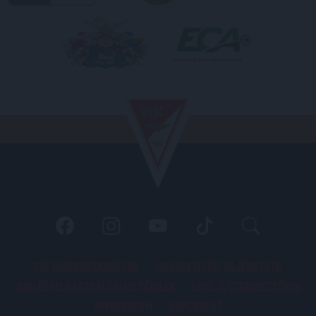
PÁLYARENDSZABÁLYOK
ADATKEZELÉSI TÁJÉKOZATÓ
JOGI ÉS FELHASZNÁLÁSI FELTÉTELEK
LEVÉL A SZERKESZTŐNEK
IMPRESSZUM
KAPCSOLAT