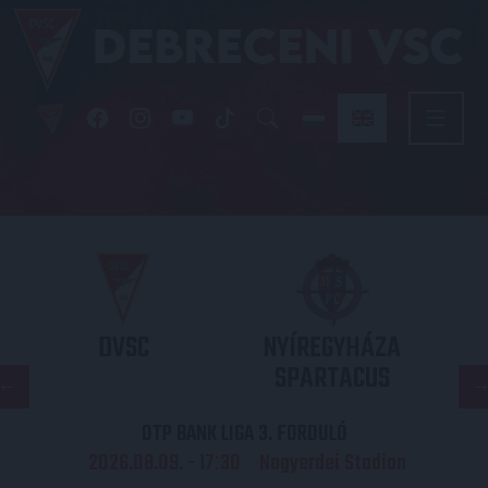
DVSC
NYÍREGYHÁZA
SPARTACUS
OTP BANK LIGA 3. FORDULÓ
2026.08.09. - 17
30
Nagyerdei Stadion
: