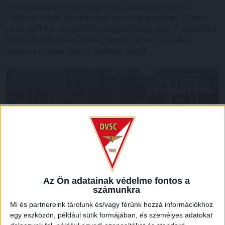
1949 júliusában a régi Nagyerdei Stadionban Puskás
Ferencék tették tiszteletüket, nem is akárhogyan, 30 ezer
néző előtt 8-2-re győztek Lengyelország ellen. A mérkőzés
hőse a 4 gólt szerző Deák „Bamba” Ferenc volt, de a
klasszis Puskás Öcsi is duplázni tudott.
Az Ön adatainak védelme fontos a
számunkra
Mi és partnereink tárolunk és/vagy férünk hozzá információkhoz
30 évvel később, 1979 októberében Finnország volt a
egy eszközön, például sütik formájában, és személyes adatokat
vendég a Nagyerdőn, Fekete László két találatával, illetve