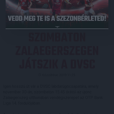
JEGYVÁSÁRLÁS
SZOMBATON
ZALAEGERSZEGEN
JÁTSZIK A DVSC
Közzétéve: 2019.11.25.
Igen hosszú út vár a DVSC labdarúgócsapatára, amely
november 30-án, szombaton 15.45 órától az újonc
Zalaegerszeg otthonában vendégszerepel az OTP Bank
Liga 14. fordulójában.