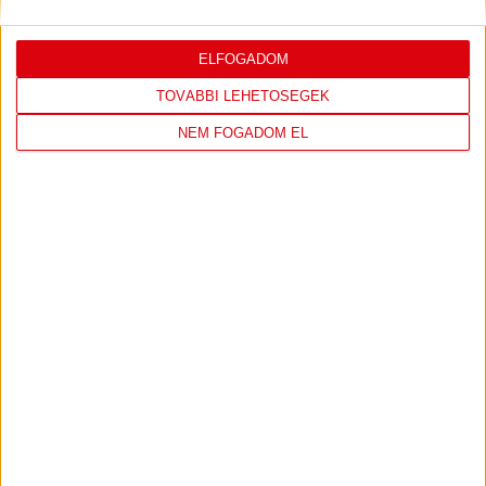
ELFOGADOM
LEGUTÓBBI EREDMÉNY
TOVÁBBI LEHETŐSÉGEK
NEM FOGADOM EL
DVSC
FC
COPENHAGEN
19
:
00
2026-08-
KONFERENCIA LIGA 3.
MECCS