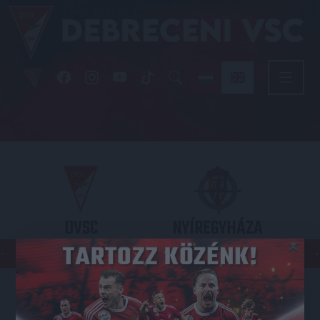
DVSC
NYÍREGYHÁZA
×
SPARTACUS
OTP BANK LIGA 3. FORDULÓ
2026.08.09. - 17
30
Nagyerdei Stadion
: