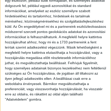
győzte le a kék-fehéreket. A Loki góljait Nikola Trujic, Szécsi
egy eszközön, például sütik formájában, és személyes adatokat
Márk és Haruna Garba szerezte, míg a Zalaegerszegből
dolgozunk fel, például egyedi azonosítókat és standard
Bedi Bence és Nikola Mitrovic talált be.
információkat, amelyeket az eszköz személyre szabott
hirdetésekhez és tartalomhoz, hirdetések és tartalmak
méréséhez, közönségmérésekhez és szolgáltatásfejlesztéshez
Ami minket illet, sajnos nem vagyunk jó formában, ráadásul
küld.
Az Ön engedélyével mi és a partnereink eszközleolvasásos
nem alakult jól a legutóbbi találkozónk sem, melyen a
módszerrel szerzett pontos geolokációs adatokat és azonosítási
Kisvárda otthonában 1-0-s vereséget szenvedtünk. A ZTE
információkat is felhasználhatunk. A megfelelő helyre kattintva
ellen fontos lenne egy jó eredményt elérni, hogy elkezdjünk
hozzájárulhat ahhoz, hogy mi és a 1733 partnereink a fent
felzárkózni a tabellán.
leírtak szerint adatkezelést végezzünk. Másik lehetőségként a
megfelelő helyre kattintva elutasíthatja a hozzájárulást, vagy a
A szombaton 15.45 órakor kezdődő mérkőzést az M4 Sport
hozzájárulás megadása előtt részletesebb információkhoz
élőben közvetíti.
juthat, és megváltoztathatja beállításait.
Felhívjuk figyelmét,
hogy személyes adatainak bizonyos kezeléséhez nem feltétlenül
HB
szükséges az Ön hozzájárulása, de jogában áll tiltakozni az
ilyen jellegű adatkezelés ellen. A beállításai csak erre a
LEGUTÓBBI HÍREK
weboldalra érvényesek. Bármikor megváltoztathatja a
preferenciáit, vagy visszavonhatja hozzájárulását, ha visszatér
erre az oldalra, és rákattint az oldal alján található
"Adatvédelem" gombra.
VAJDA BOTOND
VASÁRNAP 100
: