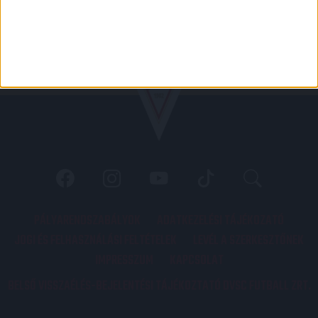
PÁLYARENDSZABÁLYOK
ADATKEZELÉSI TÁJÉKOZATÓ
JOGI ÉS FELHASZNÁLÁSI FELTÉTELEK
LEVÉL A SZERKESZTŐNEK
IMPRESSZUM
KAPCSOLAT
BELSŐ VISSZAÉLÉS-BEJELENTÉSI TÁJÉKOZTATÓ DVSC FUTBALL ZRT.