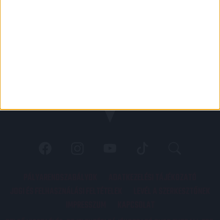
PÁLYARENDSZABÁLYOK
ADATKEZELÉSI TÁJÉKOZATÓ
JOGI ÉS FELHASZNÁLÁSI FELTÉTELEK
LEVÉL A SZERKESZTŐNEK
IMPRESSZUM
KAPCSOLAT