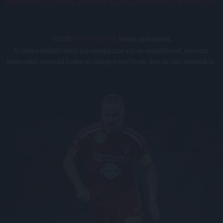
BELSŐ VISSZAÉLÉS-BEJELENTÉSI TÁJÉKOZTATÓ DVSC FUTBALL ZRT.
© 2026
DVSC Futball Zrt.
Minden jog fenntartva.
Az oldalon található írott és képi anyagok csak a forrás megjelölésével, internetes
felhasználás esetén élő hivatkozás elhelyezésével (forrás: dvsc.hu) használhatóak fel.