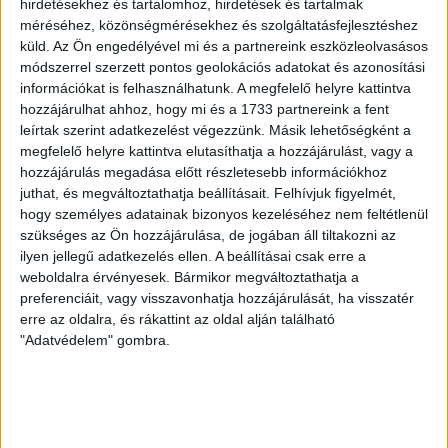
hirdetésekhez és tartalomhoz, hirdetések és tartalmak
VAJDA BOTOND
VASÁRNAP 100
:
méréséhez, közönségmérésekhez és szolgáltatásfejlesztéshez
SZÁZALÉKNÁL IS TÖBBET KELL BELEADNUNK
küld.
Az Ön engedélyével mi és a partnereink eszközleolvasásos
módszerrel szerzett pontos geolokációs adatokat és azonosítási
2026.08.07.
információkat is felhasználhatunk. A megfelelő helyre kattintva
A DVSC-FC Copenhagen Konferencia Liga mérkőzés
hozzájárulhat ahhoz, hogy mi és a 1733 partnereink a fent
örömteli eseménye volt, hogy sérüléséből felépülve
leírtak szerint adatkezelést végezzünk. Másik lehetőségként a
visszatért a pályára 22 éves szélsőnk, Vajda Botond.
megfelelő helyre kattintva elutasíthatja a hozzájárulást, vagy a
Játékosunkat a visszatérésről és a vasárnapi, Nyíregyháza
hozzájárulás megadása előtt részletesebb információkhoz
elleni rangadóról is kérdeztük. – Nagyon örülök, hogy újra
juthat, és megváltoztathatja beállításait.
Felhívjuk figyelmét,
pályára léphettem tétmeccsen, hiszen majdnem négy
hogy személyes adatainak bizonyos kezeléséhez nem feltétlenül
hónapot kellett kihagynom. Az is pozitívum, hogy egy ilyen
szükséges az Ön hozzájárulása, de jogában áll tiltakozni az
erős ellenfél ellen játszhattam […]
ilyen jellegű adatkezelés ellen. A beállításai csak erre a
weboldalra érvényesek. Bármikor megváltoztathatja a
Bővebben →
preferenciáit, vagy visszavonhatja hozzájárulását, ha visszatér
erre az oldalra, és rákattint az oldal alján található
SZURKOLÓI INFORMÁCIÓK A DVSC-
"Adatvédelem" gombra.
NYÍREGYHÁZA RANGADÓRA
A DVSC az OTP Bank Liga 3. fordulójában az ősi rivális
Nyíregyházát fogadja augusztus 9-én, vasárnap 17.30-kor a