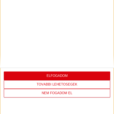
Bővebben →
LEGUTÓBBI EREDMÉNY
ELFOGADOM
DVSC
FC
TOVÁBBI LEHETŐSÉGEK
COPENHAGEN
NEM FOGADOM EL
19
:
00