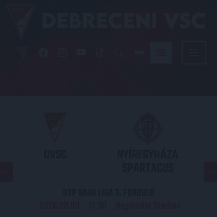
DVSC
NYÍREGYHÁZA
SPARTACUS
OTP BANK LIGA 3. FORDULÓ
2026.08.09. - 17
30
Nagyerdei Stadion
: