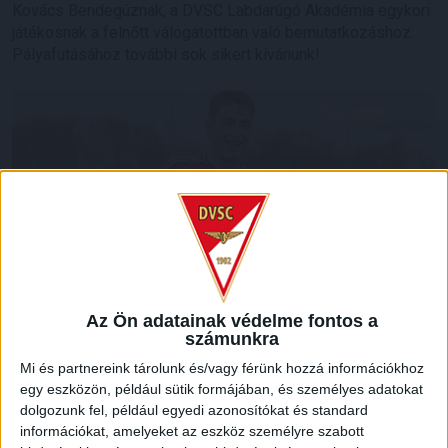
Kovács Bendegúznak, a DVSC Labdarúgó Akadémia egykori
játékosnak a felnőtt válogatottban való bemutatkozáshoz.
Pályafutásához további sok sikert kívánunk!
Az Ön adatainak védelme fontos a
számunkra
Mi és partnereink tárolunk és/vagy férünk hozzá információkhoz
LEGUTÓBBI HÍREK
egy eszközön, például sütik formájában, és személyes adatokat
dolgozunk fel, például egyedi azonosítókat és standard
információkat, amelyeket az eszköz személyre szabott