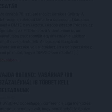
CSATÁR
Ma ünnepli 70. születésnapját Kerekes György. A
debreceni születésű támadó a debreceni Titászban,
majd a DMTE-ben kezdte, később játszott Pécsen, az
Újpestben, az FTC-ben és a Videotonban is, ám
pályafutása csúcspontját egyértelműen a Lokiban
töltött évek jelentették. A népszerű Gurigának
hihetetlen érzéke volt a játékhoz és a gólszerzéshez,
amit jól mutat, hogy a DMVSC-ben eltöltött […]
Bővebben →
VAJDA BOTOND
VASÁRNAP 100
:
SZÁZALÉKNÁL IS TÖBBET KELL
BELEADNUNK
2026.08.07.
A DVSC-FC Copenhagen Konferencia Liga mérkőzés
örömteli eseménye volt, hogy sérüléséből felépülve