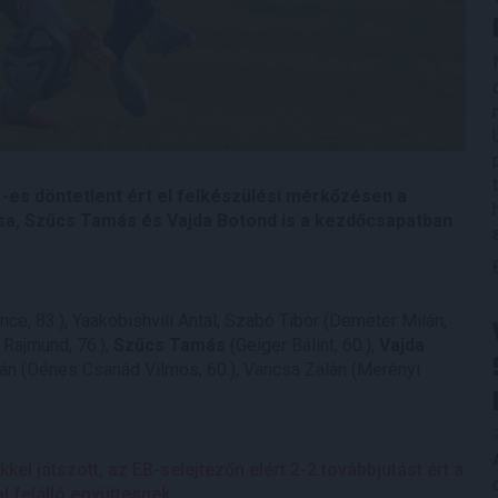
es döntetlent ért el felkészülési mérkőzésen a
sa, Szűcs Tamás és Vajda Botond is a kezdőcsapatban
e, 83.), Yaakobishvili Antal, Szabó Tibor (Demeter Milán,
 Rajmund, 76.),
Szűcs Tamás
(Geiger Bálint, 60.),
Vajda
lán (Dénes Csanád Vilmos, 60.), Vancsa Zalán (Merényi
l játszott, az EB-selejtezőn elért 2-2 továbbjutást ért a
l felálló együttesnek.