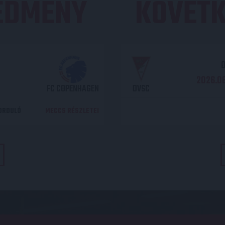
REDMÉNY
KÖVETK
O
2026.08
FC COPENHAGEN
DVSC
DORDULÓ
MECCS RÉSZLETEI