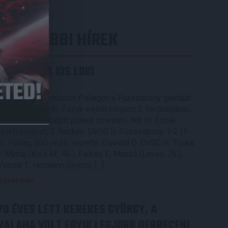
LEGUTÓBBI HÍREK
KIKAPOTT A KIS LOKI
2026.08.08.
A DVSC II. szombaton Pallagon a Füzesabony gárdáját
fogadta az NB III. Észak-keleti csoport 3. fordulójában,
s ezúttal nem tudott pontot szerezni. NB III. Észak-
keleti csoport, 3. forduló. DVSC II.-Füzesabony 1-2 (1-
1). Pallag, 200 néző, vezette: Oswald D. DVSC II.: Tuska
– Myrtaj (Kiss M., 46.), Farkas T., Macsó (Lovas, 75.),
Vincze T., Hermann (Gyenti, […]
Bővebben →
70 ÉVES LETT KEREKES GYÖRGY, A
VALAHA VOLT EGYIK LEGJOBB DEBRECENI