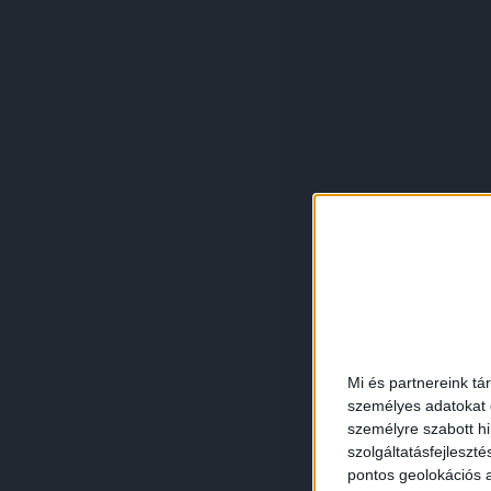
Mi és partnereink tá
személyes adatokat d
személyre szabott h
szolgáltatásfejleszté
pontos geolokációs a