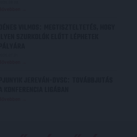
2026.08.03.
Bővebben →
DÉNES VILMOS
MEGTISZTELTETÉS, HOGY
:
ILYEN SZURKOLÓK ELŐTT LÉPHETEK
PÁLYÁRA
2026.07.31.
Bővebben →
PJUNYIK JEREVÁN-DVSC
TOVÁBBJUTÁS
:
A KONFERENCIA LIGÁBAN
Bővebben →