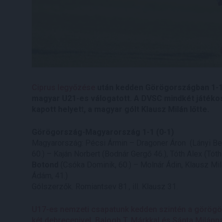
Ciprus legyőzése
után kedden Görögországban 1-1-
magyar U21-es válogatott. A DVSC mindkét játéko
kapott helyet
t
, a magyar gólt Klausz Milán lőtte.
Görögország-Magyarország 1-1 (0-1)
Magyarország: Pécsi Ármin – Dragoner Áron (Lányi Benc
60.) – Kaján Norbert (Bodnár Gergő 46.), Tóth Alex (Tóth
Botond
(Csóka Dominik, 60.) – Molnár Ádin, Klausz Mi
Ádám, 41.)
Gólszerzők. Romiantsev 81., ill. Klausz 31.
U17-es nemzeti csapatunk kedden szintén a görögökke
két debrecenivel, Balogh T. Márkkal és Sánta Milánna