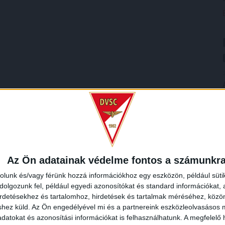
Az Ön adatainak védelme fontos a számunkr
rolunk és/vagy férünk hozzá információkhoz egy eszközön, például süti
olgozunk fel, például egyedi azonosítókat és standard információkat,
irdetésekhez és tartalomhoz, hirdetések és tartalmak méréséhez, kö
shez küld.
Az Ön engedélyével mi és a partnereink eszközleolvasásos m
datokat és azonosítási információkat is felhasználhatunk. A megfelelő h