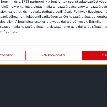
 hogy mi és a 1733 partnereink a fent leírtak szerint adatkezelést vég
elelő helyre kattintva elutasíthatja a hozzájárulást, vagy a hozzájárul
iókhoz juthat, és megváltoztathatja beállításait.
Felhívjuk figyelmét, 
ezeléséhez nem feltétlenül szükséges az Ön hozzájárulása, de jogában 
zelés ellen. A beállításai csak erre a weboldalra érvényesek. Bármikor m
isszavonhatja hozzájárulását, ha visszatér erre az oldalra, és rákattint a
lem" gombra.
ETŐSÉGEK
NEM FOGADOM EL
EL