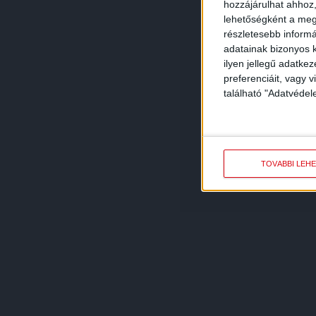
hozzájárulhat ahhoz,
lehetőségként a megf
részletesebb informác
adatainak bizonyos k
ilyen jellegű adatke
preferenciáit, vagy v
található "Adatvéde
TOVÁBBI LEH