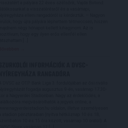
visszatért a pályára 22 éves szélsőnk, Vajda Botond.
Játékosunkat a visszatérésről és a vasárnapi,
Nyíregyháza elleni rangadóról is kérdeztük. – Nagyon
örülök, hogy újra pályára léphettem tétmeccsen, hiszen
majdnem négy hónapot kellett kihagynom. Az is
pozitívum, hogy egy ilyen erős ellenfél ellen
játszhattam […]
Bővebben →
SZURKOLÓI INFORMÁCIÓK A DVSC-
NYÍREGYHÁZA RANGADÓRA
A DVSC az OTP Bank Liga 3. fordulójában az ősi rivális
Nyíregyházát fogadja augusztus 9-én, vasárnap 17.30-
kor a Nagyerdei Stadionban. Nagy az érdeklődés, a
találkozóra megvásárolhatók a jegyek online, a
www.nagyerdeistadion.hu oldalon, illetve személyesen
a stadion pénztáraiban (nyitva hétköznap 10 és 18,
szombaton 10 és 15 óra között, vasárnap 10 órától). A
DVSC Store vasárnap 12 […]