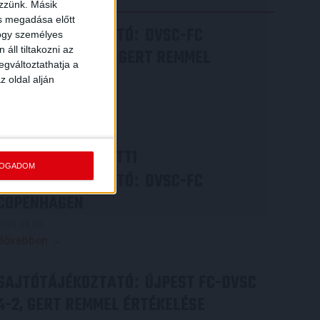
ezzünk. Másik
ás megadása előtt
SAJTÓTÁJÉKOZTATÓ
DVSC-FC
:
hogy személyes
áll tiltakozni az
COPENHAGEN 0-3, GERT REMMEL
egváltoztathatja a
ÉRTÉKELÉSE
z oldal alján
2026.08.07.
Bővebben →
VIDEÓ! MECCS ELŐTTI
FOGADOM
SAJTÓTÁJÉKOZTATÓ
DVSC-FC
:
COPENHAGEN
2026.08.05.
Bővebben →
SAJTÓTÁJÉKOZTATÓ
ÚJPEST FC-DVSC
:
4-2, GERT REMMEL ÉRTÉKELÉSE