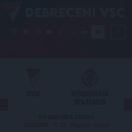
DVSC
NYÍREGYHÁZA
SPARTACUS
OTP BANK LIGA 3. FORDULÓ
2026.08.09. - 17
30
Nagyerdei Stadion
: