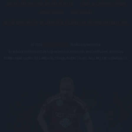
JOGI ÉS FELHASZNÁLÁSI FELTÉTELEK
LEVÉL A SZERKESZTŐNEK
IMPRESSZUM
KAPCSOLAT
BELSŐ VISSZAÉLÉS-BEJELENTÉSI TÁJÉKOZTATÓ DVSC FUTBALL ZRT.
© 2026
DVSC Futball Zrt.
Minden jog fenntartva.
Az oldalon található írott és képi anyagok csak a forrás megjelölésével, internetes
felhasználás esetén élő hivatkozás elhelyezésével (forrás: dvsc.hu) használhatóak fel.