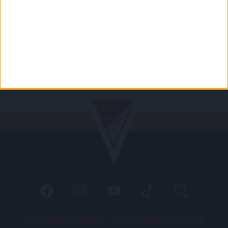
PÁLYARENDSZABÁLYOK
ADATKEZELÉSI TÁJÉKOZATÓ