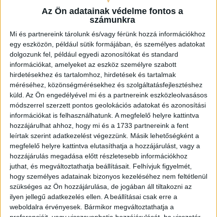
Az Ön adatainak védelme fontos a
számunkra
Mi és partnereink tárolunk és/vagy férünk hozzá információkhoz
egy eszközön, például sütik formájában, és személyes adatokat
dolgozunk fel, például egyedi azonosítókat és standard
információkat, amelyeket az eszköz személyre szabott
hirdetésekhez és tartalomhoz, hirdetések és tartalmak
méréséhez, közönségmérésekhez és szolgáltatásfejlesztéshez
küld.
Az Ön engedélyével mi és a partnereink eszközleolvasásos
módszerrel szerzett pontos geolokációs adatokat és azonosítási
információkat is felhasználhatunk. A megfelelő helyre kattintva
hozzájárulhat ahhoz, hogy mi és a 1733 partnereink a fent
leírtak szerint adatkezelést végezzünk. Másik lehetőségként a
megfelelő helyre kattintva elutasíthatja a hozzájárulást, vagy a
hozzájárulás megadása előtt részletesebb információkhoz
juthat, és megváltoztathatja beállításait.
Felhívjuk figyelmét,
hogy személyes adatainak bizonyos kezeléséhez nem feltétlenül
szükséges az Ön hozzájárulása, de jogában áll tiltakozni az
ilyen jellegű adatkezelés ellen. A beállításai csak erre a
weboldalra érvényesek. Bármikor megváltoztathatja a
preferenciáit, vagy visszavonhatja hozzájárulását, ha visszatér