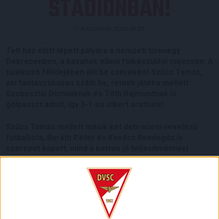
STADIONBAN!
Közzétéve: 2026.06.09.
Telt ház előtt lépett pályára a nemzeti tizenegy
Debrecenben, a kazahok elleni felkészülési meccsen. A
találkozó félidejében állt be csereként Szűcs Tamás,
aki fantasztikusan szállt be, remek játéka mellett
Szoboszlai Dominiknak és Tóth Rajmundnak is
gólpasszt adott, így 3-1-es sikert arattunk!
Szűcs Tamás mellett másik két debreceni nevelésű
futballista, Baráth Péter és Kovács Bendegúz is
szerepet kapott, mind a ketten jó teljesítménnyel
járultak hozzá a magyar győzelemhez, ami szintén
büszkeséggel tölt el bennünket!
Szép volt, fiúk! Büszkék vagyunk rád, Tomi!