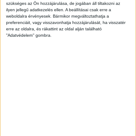
szükséges az Ön hozzájárulása, de jogában áll tiltakozni az
Molnár Ádin gurított középre és Vancsa Zalán az öt és feles
ilyen jellegű adatkezelés ellen. A beállításai csak erre a
vonaláról, pazar megoldással, sarokkal továbbította a labdát
weboldalra érvényesek. Bármikor megváltoztathatja a
a kapuba, 1–1. Kissé meglepő, de az eredmény a végéig
preferenciáit, vagy visszavonhatja hozzájárulását, ha visszatér
már nem változott, a mieink küzdelmes meccsen,
erre az oldalra, és rákattint az oldal alján található
fegyelmezett védekezéssel szereztek egy pontot a
"Adatvédelem" gombra.
nagyszerű játékerőt képviselő török ellen.
A magyar U21-es válogatott harmadik Eb-selejtezőjén is
döntetlent játszott, így három forduló után három ponttal
negyedik a H-csoportban, amelyet az ötpontos Törökország
vezet.