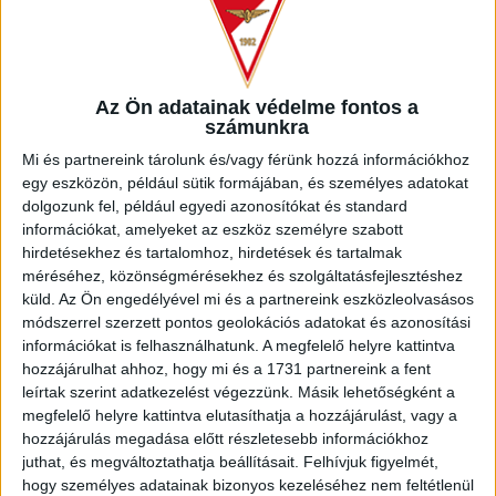
DVSC-s Szűcst Tamás csapatkepitányként és
kezdőként 83 percet, Vajda Botond csereként mintegy
20 percet játszott, mindketten jól teljesítettek.
Az Ön adatainak védelme fontos a
Az mlsz.hu beszámolója szeront az Európa-bajnoki
számunkra
selejtező eddigi két mérkőzésén négy pontot szerző török
Mi és partnereink tárolunk és/vagy férünk hozzá információkhoz
válogatottat fogadta az Új Hidegkuti Nándor Stadionban a
egy eszközön, például sütik formájában, és személyes adatokat
magyar U21-es együttes, amely szeptemberben Litvániában
dolgozunk fel, például egyedi azonosítókat és standard
ikszelt (1–1), majd múlt pénteken Muraszombaton játszott
információkat, amelyeket az eszköz személyre szabott
értékes döntetlent Ukrajna ellen (3–3).
hirdetésekhez és tartalomhoz, hirdetések és tartalmak
méréséhez, közönségmérésekhez és szolgáltatásfejlesztéshez
A 6. percben a jobb oldalon támadtak a törökök, a beadásba
küld.
Az Ön engedélyével mi és a partnereink eszközleolvasásos
Fenyő Noah tette bele a lábát, a magasra felperdülő labda
módszerrel szerzett pontos geolokációs adatokat és azonosítási
pedig előbb lepattant a kapunk előterében, majd Kilicsoy
információkat is felhasználhatunk. A megfelelő helyre kattintva
nyolc méterről bravúros mozdulattal ollózott a kapu bal
hozzájárulhat ahhoz, hogy mi és a 1731 partnereink a fent
oldalába.
leírtak szerint adatkezelést végezzünk. Másik lehetőségként a
megfelelő helyre kattintva elutasíthatja a hozzájárulást, vagy a
hozzájárulás megadása előtt részletesebb információkhoz
Fölénybe kerültek a törökök, azonban már az első negyedóra
juthat, és megváltoztathatja beállításait.
Felhívjuk figyelmét,
vége előtt sikerült egyenlítenünk, Horváth Kevin éles
hogy személyes adatainak bizonyos kezeléséhez nem feltétlenül
szögből leadott lövését még védte Ertas kapus, aztán