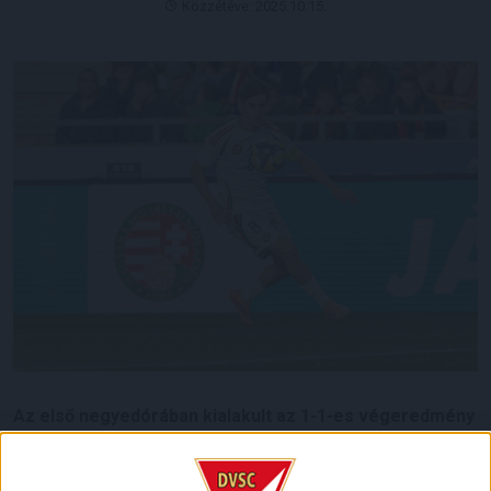
Közzétéve: 2025.10.15.
Az első negyedórában kialakult az 1-1-es végeredmény
a Magyarország–Törökország U21-es EB-selejtező
mérkőzésen, amelyen a mieink egy pontot szereztek a
csoport egyik legerősebb csapatával szemben. A