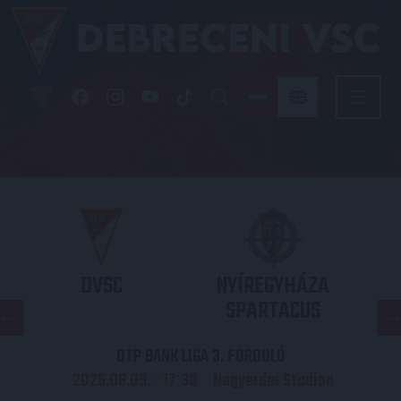
DVSC
NYÍREGYHÁZA
SPARTACUS
OTP BANK LIGA 3. FORDULÓ
2026.08.09. - 17
30
Nagyerdei Stadion
: