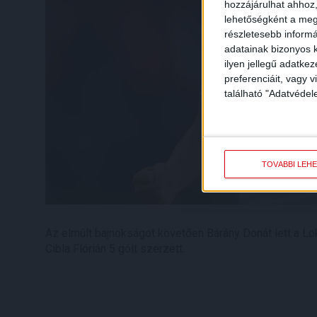
hozzájárulhat ahhoz,
lehetőségként a megf
részletesebb informác
adatainak bizonyos k
ilyen jellegű adatke
preferenciáit, vagy v
található "Adatvéde
TOVÁBBI LEH
Az elmúlt bajnokságot követően Bárány Donát lett a Loki
Cibla Flórián 5 gólt szerzett.