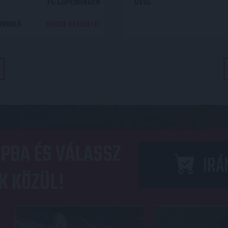
FC COPENHAGEN
DVSC
DORDULÓ
MECCS RÉSZLETEI
PBA ÉS VÁLASSZ
IRÁ
K KÖZÜL!