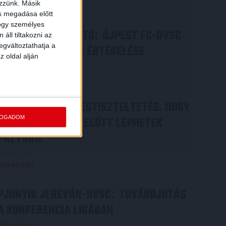
ezzünk. Másik
Bővebben →
ás megadása előtt
hogy személyes
SAJTÓTÁJÉKOZTATÓ
ÚJPEST FC-DVSC
:
áll tiltakozni az
egváltoztathatja a
4-2, GERT REMMEL ÉRTÉKELÉSE
z oldal alján
2026.08.03.
Bővebben →
DÉNES VILMOS
MEGTISZTELTETÉS, HOGY
:
FOGADOM
ILYEN SZURKOLÓK ELŐTT LÉPHETEK
PÁLYÁRA
2026.07.31.
Bővebben →
PJUNYIK JEREVÁN-DVSC
TOVÁBBJUTÁS
:
A KONFERENCIA LIGÁBAN
Bővebben →