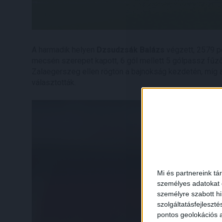
A harmadik helyen
Dzsudzsák Balázs
végzett, 2579 p
mecsén szerepet kapott, 6 gól mellett 5 gólpassz fűző
Zalaegerszeg ellen rögtön a bajnokság kezdetén, míg 
választották.
Mi és partnereink tá
személyes adatokat d
személyre szabott h
szolgáltatásfejleszté
pontos geolokációs a