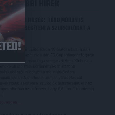
LEGUTÓBBI HÍREK
RENDKÍVÜLI HŐSÉG
TÖBB MÓDON IS
:
IGYEKSZIK SEGÍTENI A SZURKOLÓKAT A
DVSC
2026.08.06.
Nagy meccs vár csütörtökön 19 órától a Lokira és a
szurkolóira, csapatunk a dán FC Copenhagent fogadja
az UEFA Konferencia Liga selejtezőjében. Klubunk a
rendkívüli időjárási körülmények miatt több
intézkedésről is döntött a mai mérkőzésre
vonatkozóan. A stadion 6 pontján vízosztással
igyekszünk segíteni a szurkolók hidratációját, ehhez
kapcsolódóan az is fontos, hogy 0,5 liter űrtartalomig
[…]
Bővebben →