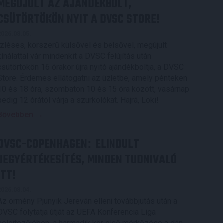
MEGÚJULT AZ AJÁNDÉKBOLT,
CSÜTÖRTÖKÖN NYIT A DVSC STORE!
2026.08.05.
Ízléses, korszerű külsővel és belsővel, megújult
kínálattal vár mindenkit a DVSC felújítás után
csütörtökön 16 órakor újra nyitó ajándékboltja, a DVSC
Store. Érdemes ellátogatni az üzletbe, amely pénteken
10 és 18 óra, szombaton 10 és 15 óra között, vasárnap
pedig 12 órától várja a szurkolókat. Hajrá, Loki!
Bővebben →
DVSC-COPENHAGEN
ELINDULT
:
JEGYÉRTÉKESÍTÉS, MINDEN TUDNIVALÓ
ITT!
2026.08.04.
Az örmény Pjunyik Jereván elleni továbbjutás után a
DVSC folytatja útját az UEFA Konferencia Liga
selejtezőjében, a harmadik kör első mérkőzése a dán