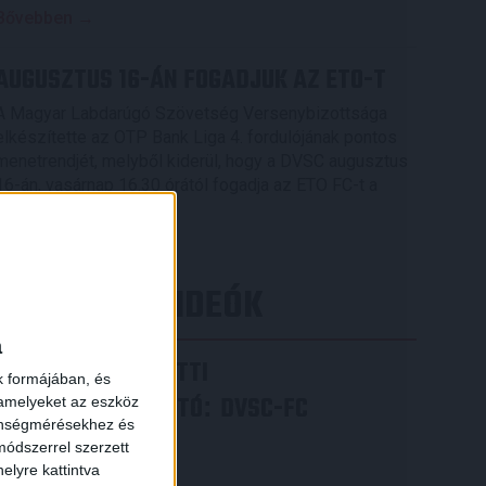
Bővebben →
AUGUSZTUS 16-ÁN FOGADJUK AZ ETO-T
A Magyar Labdarúgó Szövetség Versenybizottsága
elkészítette az OTP Bank Liga 4. fordulójának pontos
menetrendjét, melyből kiderül, hogy a DVSC augusztus
16-án, vasárnap 16.30 órától fogadja az ETO FC-t a
Nagyerdei Stadionban.
Bővebben →
LEGÚJABB VIDEÓK
a
VIDEÓ! MECCS ELŐTTI
k formájában, és
SAJTÓTÁJÉKOZTATÓ
DVSC-FC
:
 amelyeket az eszköz
zönségmérésekhez és
COPENHAGEN
ódszerrel szerzett
elyre kattintva
2026.08.05.