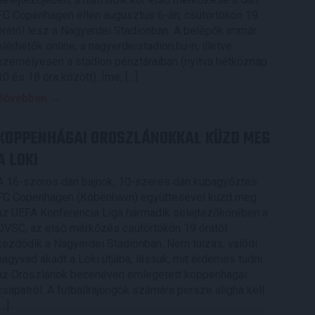
FC Copenhagen ellen augusztus 6-án, csütörtökön 19
órától lesz a Nagyerdei Stadionban. A belépők immár
elérhetők online, a nagyerdeistadion.hu-n, illetve
személyesen a stadion pénztáraiban (nyitva hétköznap
10 és 18 óra között). Íme, […]
Bővebben →
KOPPENHÁGAI OROSZLÁNOKKAL KÜZD MEG
A LOKI
A 16-szoros dán bajnok, 10-szeres dán kupagyőztes
FC Copenhagen (Köbenhavn) együttesével küzd meg
az UEFA Konferencia Liga harmadik selejtezőkörében a
DVSC, az első mérkőzés csütörtökön 19 órától
kezdődik a Nagyerdei Stadionban. Nem túlzás, valódi
nagyvad akadt a Loki útjába, lássuk, mit érdemes tudni
az Oroszlánok becenéven emlegetett koppenhágai
csapatról. A futballrajongók számára persze aligha kell
[…]