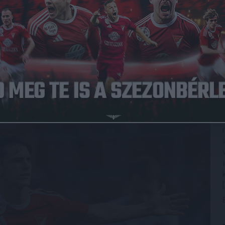
tt, és az egész szezonban igazi motorja volt a csapatnak.
redményes szerepléséhez, 31 mérkőzés alatt 3 gólt és 4
t, melynek köszönhetően már két alkalommal is magára
a kazahok elleni felkészülési találkozókon akár tovább
moly elismerésben részesült, megkapta a legjobb DVSC-
átadó Gálán az év felfedezettjének választották.