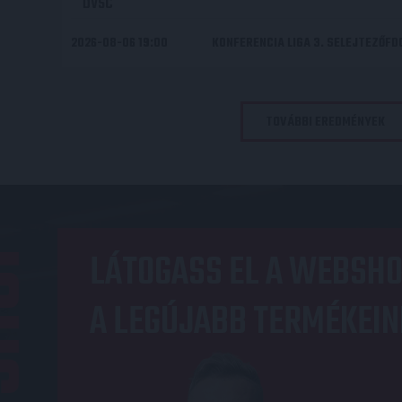
DVSC
2026-08-06 19:00
KONFERENCIA LIGA 3. SELEJTEZŐF
TOVÁBBI EREDMÉNYEK
OP
LÁTOGASS EL A WEBSHO
A LEGÚJABB TERMÉKEIN