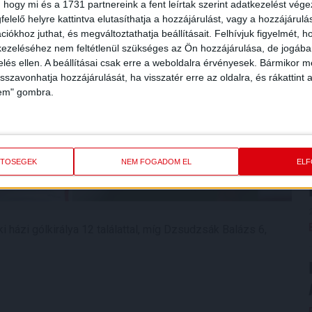
 hogy mi és a 1731 partnereink a fent leírtak szerint adatkezelést vég
elelő helyre kattintva elutasíthatja a hozzájárulást, vagy a hozzájárul
iókhoz juthat, és megváltoztathatja beállításait.
Felhívjuk figyelmét, 
ezeléséhez nem feltétlenül szükséges az Ön hozzájárulása, de jogában 
zelés ellen. A beállításai csak erre a weboldalra érvényesek. Bármikor m
isszavonhatja hozzájárulását, ha visszatér erre az oldalra, és rákattint a
lem" gombra.
ETŐSÉGEK
NEM FOGADOM EL
EL
 házi gólkirálya 12 találattal, míg Dzsudzsák Balázs 6,