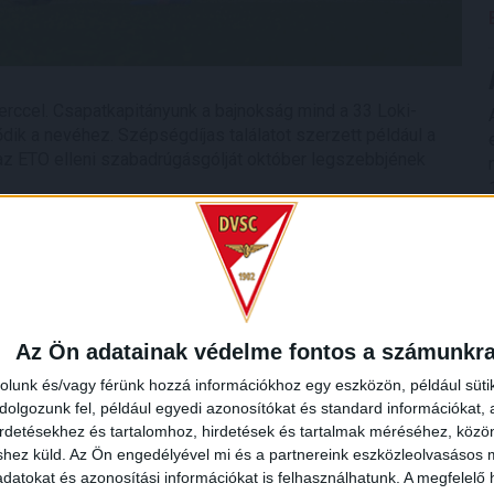
erccel. Csapatkapitányunk a bajnokság mind a 33 Loki-
dik a nevéhez. Szépségdíjas találatot szerzett például a
az ETO elleni szabadrúgásgólját október legszebbjének
Az Ön adatainak védelme fontos a számunkr
rolunk és/vagy férünk hozzá információkhoz egy eszközön, például süti
olgozunk fel, például egyedi azonosítókat és standard információkat,
irdetésekhez és tartalomhoz, hirdetések és tartalmak méréséhez, kö
shez küld.
Az Ön engedélyével mi és a partnereink eszközleolvasásos m
datokat és azonosítási információkat is felhasználhatunk. A megfelelő h