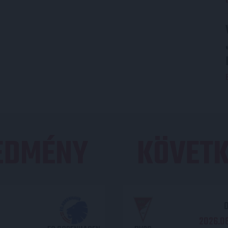
REDMÉNY
KÖVETK
O
2026.08