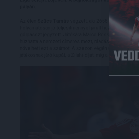
pályán.
Az élen
Szűcs Tamás
végzett, aki 2658 percet játszo
Folyamatosan jó teljesítménnyel járult hozzá a Loki e
gólpasszt jegyzett. Játékára Marco Rossi is felfigyel
húzhatta a nemzeti címeres mezt, ráadásul a finnek és 
növelheti ezt a számot. A szezon végén újabb két ko
játékosnak járó kupát, a Zilahi-díjat, míg a RangAdó Díj