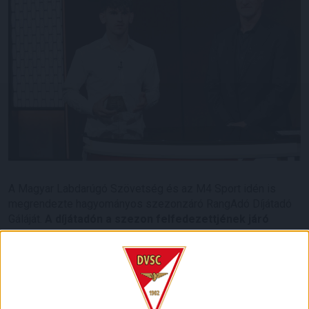
A Magyar Labdarúgó Szövetség és az M4 Sport idén is
megrendezte hagyományos szezonzáró RangAdó Díjátadó
Gáláját.
A díjátadón a szezon felfedezettjének járó
elismerést a DVSC 21 éves középpályása, Szűcs Tamás
érdemelte ki.
Játékosunk az egész idényben remek
teljesítményt nyújtott, 31 bajnokin lépett pályára, 3 gólja
mellett 4 gólpasszt is kiosztott, bekerült a válogatottba is.