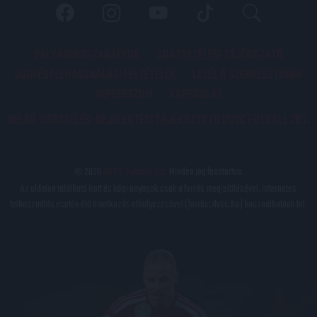
PÁLYARENDSZABÁLYOK
ADATKEZELÉSI TÁJÉKOZATÓ
JOGI ÉS FELHASZNÁLÁSI FELTÉTELEK
LEVÉL A SZERKESZTŐNEK
IMPRESSZUM
KAPCSOLAT
BELSŐ VISSZAÉLÉS-BEJELENTÉSI TÁJÉKOZTATÓ DVSC FUTBALL ZRT.
© 2026
DVSC Futball Zrt.
Minden jog fenntartva.
Az oldalon található írott és képi anyagok csak a forrás megjelölésével, internetes
felhasználás esetén élő hivatkozás elhelyezésével (forrás: dvsc.hu) használhatóak fel.