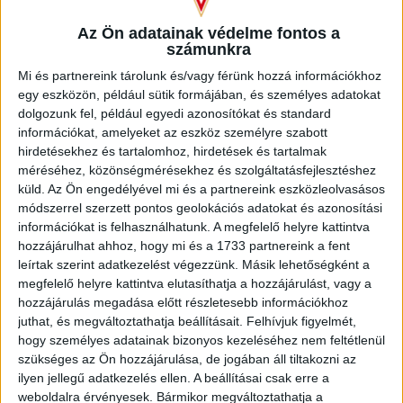
A díjat Marco Rossi szövetségi kapitány adta át
játékosunknak. Szűcs Tamásnak szívből gratulálunk!
Az Ön adatainak védelme fontos a
számunkra
Mi és partnereink tárolunk és/vagy férünk hozzá információkhoz
egy eszközön, például sütik formájában, és személyes adatokat
dolgozunk fel, például egyedi azonosítókat és standard
információkat, amelyeket az eszköz személyre szabott
hirdetésekhez és tartalomhoz, hirdetések és tartalmak
méréséhez, közönségmérésekhez és szolgáltatásfejlesztéshez
küld.
Az Ön engedélyével mi és a partnereink eszközleolvasásos
módszerrel szerzett pontos geolokációs adatokat és azonosítási
információkat is felhasználhatunk. A megfelelő helyre kattintva
hozzájárulhat ahhoz, hogy mi és a 1733 partnereink a fent
leírtak szerint adatkezelést végezzünk. Másik lehetőségként a
megfelelő helyre kattintva elutasíthatja a hozzájárulást, vagy a
hozzájárulás megadása előtt részletesebb információkhoz
juthat, és megváltoztathatja beállításait.
Felhívjuk figyelmét,
hogy személyes adatainak bizonyos kezeléséhez nem feltétlenül
szükséges az Ön hozzájárulása, de jogában áll tiltakozni az
ilyen jellegű adatkezelés ellen. A beállításai csak erre a
weboldalra érvényesek. Bármikor megváltoztathatja a