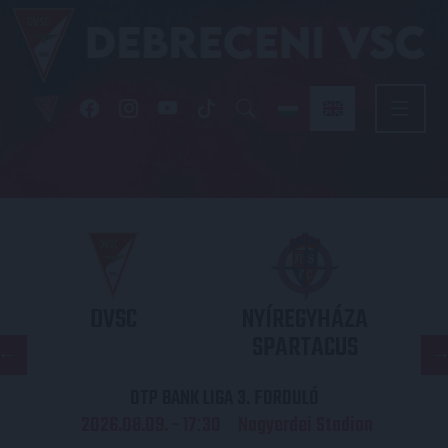
DVSC
NYÍREGYHÁZA
SPARTACUS
OTP BANK LIGA 3. FORDULÓ
2026.08.09. - 17
30
Nagyerdei Stadion
: