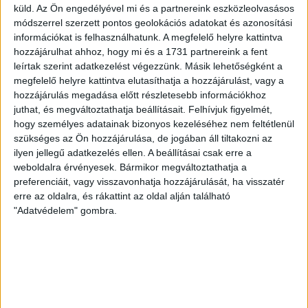
2026.08.05.
küld.
Az Ön engedélyével mi és a partnereink eszközleolvasásos
Ízléses, korszerű külsővel és belsővel, megújult kínálattal
módszerrel szerzett pontos geolokációs adatokat és azonosítási
információkat is felhasználhatunk. A megfelelő helyre kattintva
vár mindenkit a DVSC felújítás után csütörtökön 16 órakor
hozzájárulhat ahhoz, hogy mi és a 1731 partnereink a fent
újra nyitó ajándékboltja, a DVSC Store. Érdemes ellátogatni
leírtak szerint adatkezelést végezzünk. Másik lehetőségként a
az üzletbe, amely pénteken 10 és 18 óra, szombaton 10 és
megfelelő helyre kattintva elutasíthatja a hozzájárulást, vagy a
15 óra között, vasárnap pedig 12 órától várja a szurkolókat.
hozzájárulás megadása előtt részletesebb információkhoz
Hajrá, Loki!
juthat, és megváltoztathatja beállításait.
Felhívjuk figyelmét,
Bővebben →
hogy személyes adatainak bizonyos kezeléséhez nem feltétlenül
szükséges az Ön hozzájárulása, de jogában áll tiltakozni az
ilyen jellegű adatkezelés ellen. A beállításai csak erre a
DVSC-COPENHAGEN
ELINDULT
:
weboldalra érvényesek. Bármikor megváltoztathatja a
JEGYÉRTÉKESÍTÉS, MINDEN TUDNIVALÓ ITT!
preferenciáit, vagy visszavonhatja hozzájárulását, ha visszatér
erre az oldalra, és rákattint az oldal alján található
2026.08.04.
"Adatvédelem" gombra.
Az örmény Pjunyik Jereván elleni továbbjutás után a DVSC
folytatja útját az UEFA Konferencia Liga selejtezőjében, a
harmadik kör első mérkőzése a dán FC Copenhagen ellen
augusztus 6-án, csütörtökön 19 órától lesz a Nagyerdei
Stadionban. A belépők immár elérhetők online, a
nagyerdeistadion.hu-n, illetve személyesen a stadion