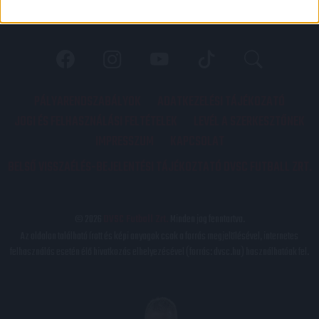
PÁLYARENDSZABÁLYOK
ADATKEZELÉSI TÁJÉKOZATÓ
JOGI ÉS FELHASZNÁLÁSI FELTÉTELEK
LEVÉL A SZERKESZTŐNEK
IMPRESSZUM
KAPCSOLAT
BELSŐ VISSZAÉLÉS-BEJELENTÉSI TÁJÉKOZTATÓ DVSC FUTBALL ZRT.
© 2026
DVSC Futball Zrt.
Minden jog fenntartva.
Az oldalon található írott és képi anyagok csak a forrás megjelölésével, internetes
felhasználás esetén élő hivatkozás elhelyezésével (forrás: dvsc.hu) használhatóak fel.