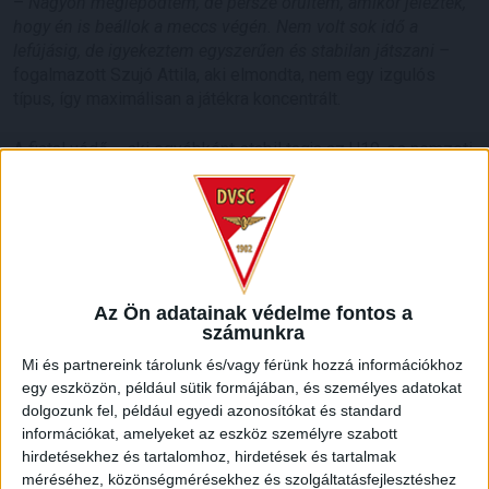
–
Nagyon meglepődtem, de persze örültem, amikor jelezték,
hogy én is beállok a meccs végén. Nem volt sok idő a
lefújásig, de igyekeztem egyszerűen és stabilan játszani –
fogalmazott Szujó Attila, aki elmondta, nem egy izgulós
típus, így maximálisan a játékra koncentrált.
A fiatal védő – aki egyébként stabil tagja az U19-es nemzeti
válogatottnak – már több alkalommal is tagja volt a DVSC
első keretének, most pedig megkapta a lehetőséget a
debütálásra.
Az Ön adatainak védelme fontos a
számunkra
LEGUTÓBBI HÍREK
Mi és partnereink tárolunk és/vagy férünk hozzá információkhoz
egy eszközön, például sütik formájában, és személyes adatokat
dolgozunk fel, például egyedi azonosítókat és standard
MEGÚJULT AZ AJÁNDÉKBOLT, CSÜTÖRTÖKÖN
információkat, amelyeket az eszköz személyre szabott
hirdetésekhez és tartalomhoz, hirdetések és tartalmak
NYIT A DVSC STORE!
méréséhez, közönségmérésekhez és szolgáltatásfejlesztéshez