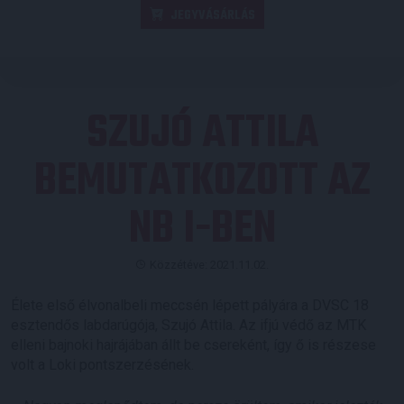
JEGYVÁSÁRLÁS
SZUJÓ ATTILA
BEMUTATKOZOTT AZ
NB I-BEN
Közzétéve: 2021.11.02.
Élete első élvonalbeli meccsén lépett pályára a DVSC 18
esztendős labdarúgója, Szujó Attila. Az ifjú védő az MTK
elleni bajnoki hajrájában állt be csereként, így ő is részese
volt a Loki pontszerzésének.