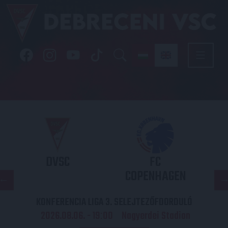
DVSC
FC
COPENHAGEN
KONFERENCIA LIGA 3. SELEJTEZŐFDORDULÓ
2026.08.06. - 19
00
Nagyerdei Stadion
: