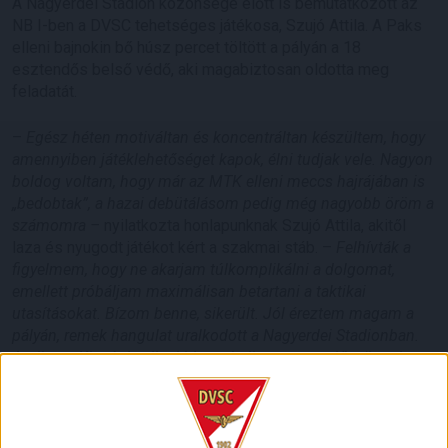
A Nagyerdei Stadion közönsége előtt is bemutatkozott az
NB I-ben a DVSC tehetséges játékosa, Szujó Attila. A Paks
elleni bajnokin bő húsz percet töltött a pályán a 18
esztendős belső védő, aki magabiztosan oldotta meg
feladatát.
–
Egész héten motiváltan és koncentráltan készültem, hogy
amennyiben játéklehetőséget kapok, élni tudjak vele. Nagyon
boldog voltam, hogy már az MTK elleni meccs hajrájában is
„bedobtak”, a hazai debütálásom pedig még nagyobb öröm a
számomra –
nyilatkozta honlapunknak Szujó Attila, akitől
laza és nyugodt játékot kért a szakmai stáb. –
Felhívták a
figyelmem, hogy ne akarjam túlkomplikálni a dolgomat,
emellett próbáljam maximálisan betartani a taktikai
utasításokat. Bízom benne, sikerült. Jól éreztem magam a
pályán, remek hangulat uralkodott a Nagyerdei Stadionban.
Amikor a Kisvárda elleni idegenbeli meccsen először voltam
a felnőttcsapat keretében, már akkor is sokan elkísértek
minket. Bámulva néztem őket, ahogy szurkolnak, de minél
többször tartottam a csapattal, egyre jobban hozzászoktam.
Hazai pályán persze mindig különleges érzés játszani, mert