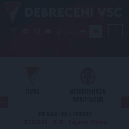
DVSC
NYÍREGYHÁZA
SPARTACUS
OTP BANK LIGA 3. FORDULÓ
2026.08.09. - 17
30
Nagyerdei Stadion
: