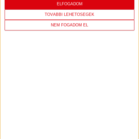
ELFOGADOM
2026.08.03.
Bővebben →
TOVÁBBI LEHETŐSÉGEK
NEM FOGADOM EL
DÉNES VILMOS
MEGTISZTELTETÉS, HOGY
:
ILYEN SZURKOLÓK ELŐTT LÉPHETEK PÁLYÁRA
2026.07.31.
Bővebben →
PJUNYIK JEREVÁN-DVSC
TOVÁBBJUTÁS A
:
KONFERENCIA LIGÁBAN
Bővebben →