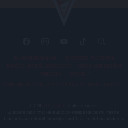
PÁLYARENDSZABÁLYOK
ADATKEZELÉSI TÁJÉKOZATÓ
JOGI ÉS FELHASZNÁLÁSI FELTÉTELEK
LEVÉL A SZERKESZTŐNEK
IMPRESSZUM
KAPCSOLAT
BELSŐ VISSZAÉLÉS-BEJELENTÉSI TÁJÉKOZTATÓ DVSC FUTBALL ZRT.
© 2026
DVSC Futball Zrt.
Minden jog fenntartva.
Az oldalon található írott és képi anyagok csak a forrás megjelölésével, internetes
felhasználás esetén élő hivatkozás elhelyezésével (forrás: dvsc.hu) használhatóak fel.