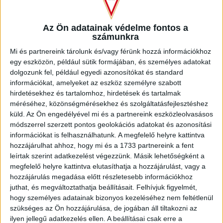
még inkább érezhető a drukkerek támogatása.
Az Ön adatainak védelme fontos a
– A válogatott szünet során történt egy edzőváltás a klubnál,
számunkra
te viszont később csatlakoztál a korosztályos nemzeti
Mi és partnereink tárolunk és/vagy férünk hozzá információkhoz
gárdában való szereplésed miatt. Az idő rövidsége miatt
egy eszközön, például sütik formájában, és személyes adatokat
nehéz volt megszokni Joan Carrillo filozófiáját?
dolgozunk fel, például egyedi azonosítókat és standard
információkat, amelyeket az eszköz személyre szabott
–
Annyiból könnyebb helyzetben voltam, hogy Matyibát
hirdetésekhez és tartalomhoz, hirdetések és tartalmak
(Czuczi Mátyás – szerk.)
már ismertem, hisz korábban
méréséhez, közönségmérésekhez és szolgáltatásfejlesztéshez
dolgoztunk együtt a korosztályos válogatottaknál. Sokat
küld.
Az Ön engedélyével mi és a partnereink eszközleolvasásos
segít nekem mindenben, csakúgy, mint a vezetőedző, akit
módszerrel szerzett pontos geolokációs adatokat és azonosítási
egy rendkívül jó és tapasztalt szakembernek tartok.
információkat is felhasználhatunk. A megfelelő helyre kattintva
hozzájárulhat ahhoz, hogy mi és a 1733 partnereink a fent
leírtak szerint adatkezelést végezzünk. Másik lehetőségként a
megfelelő helyre kattintva elutasíthatja a hozzájárulást, vagy a
hozzájárulás megadása előtt részletesebb információkhoz
– Mesélj egy kicsit arról, hogyan kerültél Debrecenbe!
juthat, és megváltoztathatja beállításait.
Felhívjuk figyelmét,
hogy személyes adatainak bizonyos kezeléséhez nem feltétlenül
–
12 éves koromtól kezdve a Puskás Akadémia játékosa
szükséges az Ön hozzájárulása, de jogában áll tiltakozni az
voltam. Egészen az U19-ig végigjártam a korosztályokat, ám
ilyen jellegű adatkezelés ellen. A beállításai csak erre a