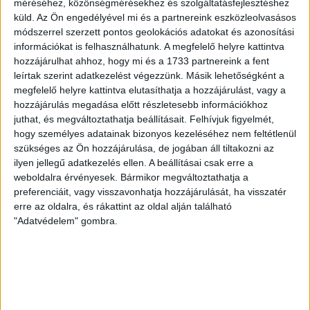
méréséhez, közönségmérésekhez és szolgáltatásfejlesztéshez
egyértelműen a Lokiban töltött évek jelentették. A népszerű
küld.
Az Ön engedélyével mi és a partnereink eszközleolvasásos
Gurigának hihetetlen érzéke volt a játékhoz és a
módszerrel szerzett pontos geolokációs adatokat és azonosítási
gólszerzéshez, amit jól mutat, hogy a DMVSC-ben eltöltött
információkat is felhasználhatunk. A megfelelő helyre kattintva
[…]
hozzájárulhat ahhoz, hogy mi és a 1733 partnereink a fent
Bővebben →
leírtak szerint adatkezelést végezzünk. Másik lehetőségként a
megfelelő helyre kattintva elutasíthatja a hozzájárulást, vagy a
hozzájárulás megadása előtt részletesebb információkhoz
VAJDA BOTOND
VASÁRNAP 100
:
juthat, és megváltoztathatja beállításait.
Felhívjuk figyelmét,
SZÁZALÉKNÁL IS TÖBBET KELL BELEADNUNK
hogy személyes adatainak bizonyos kezeléséhez nem feltétlenül
szükséges az Ön hozzájárulása, de jogában áll tiltakozni az
2026.08.07.
ilyen jellegű adatkezelés ellen. A beállításai csak erre a
A DVSC-FC Copenhagen Konferencia Liga mérkőzés
weboldalra érvényesek. Bármikor megváltoztathatja a
örömteli eseménye volt, hogy sérüléséből felépülve
preferenciáit, vagy visszavonhatja hozzájárulását, ha visszatér
visszatért a pályára 22 éves szélsőnk, Vajda Botond.
erre az oldalra, és rákattint az oldal alján található
Játékosunkat a visszatérésről és a vasárnapi, Nyíregyháza
"Adatvédelem" gombra.
elleni rangadóról is kérdeztük. – Nagyon örülök, hogy újra
pályára léphettem tétmeccsen, hiszen majdnem négy
hónapot kellett kihagynom. Az is pozitívum, hogy egy ilyen
erős ellenfél ellen játszhattam […]
Bővebben →