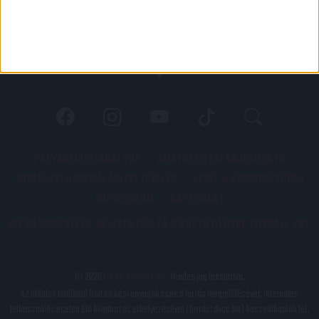
PÁLYARENDSZABÁLYOK
ADATKEZELÉSI TÁJÉKOZATÓ
JOGI ÉS FELHASZNÁLÁSI FELTÉTELEK
LEVÉL A SZERKESZTŐNEK
IMPRESSZUM
KAPCSOLAT
BELSŐ VISSZAÉLÉS-BEJELENTÉSI TÁJÉKOZTATÓ DVSC FUTBALL ZRT.
© 2026
DVSC Futball Zrt.
Minden jog fenntartva.
Az oldalon található írott és képi anyagok csak a forrás megjelölésével, internetes
felhasználás esetén élő hivatkozás elhelyezésével (forrás: dvsc.hu) használhatóak fel.