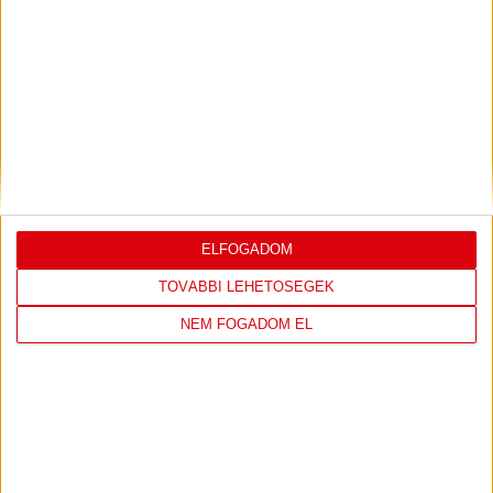
LEGUTÓBBI EREDMÉNY
DVSC
FC
COPENHAGEN
ELFOGADOM
0
-
3
TOVÁBBI LEHETŐSÉGEK
NEM FOGADOM EL
2026-08-
KONFERENCIA LIGA 3.
MECCS
06 19:00
SELEJTEZŐFDORDULÓ
RÉSZLETEI