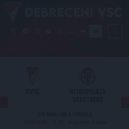
DVSC
NYÍREGYHÁZA
SPARTACUS
OTP BANK LIGA 3. FORDULÓ
2026.08.09. - 17
30
Nagyerdei Stadion
: