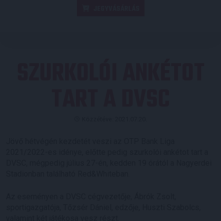
JEGYVÁSÁRLÁS
SZURKOLÓI ANKÉTOT
TART A DVSC
Közzétéve: 2021.07.20.
Jövő hétvégén kezdetét veszi az OTP Bank Liga
2021/2022-es idénye, előtte pedig szurkolói ankétot tart a
DVSC, mégpedig július 27-én, kedden 19 órától a Nagyerdei
Stadionban található Red&Whiteban.
Az eseményen a DVSC cégvezetője, Ábrók Zsolt,
sportigazgatója, Tőzsér Dániel, edzője, Huszti Szabolcs,
valamint két játékosa vesz részt.