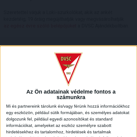
Szeretettel várjuk a Loki-szurkolókat, akik az ankét
kezdetéig, 19 óráig megújíthatják vagy megvásárolhatják
az egész évre szóló belépőjüket
a DVSC Ajándékboltban.
LEGUTÓBBI HÍREK
70 ÉVES LETT KEREKES GYÖRGY, A VALAHA
Az Ön adatainak védelme fontos a
VOLT EGYIK LEGJOBB DEBRECENI CSATÁR
számunkra
2026.08.08.
Mi és partnereink tárolunk és/vagy férünk hozzá információkhoz
Ma ünnepli 70. születésnapját Kerekes György. A debreceni
egy eszközön, például sütik formájában, és személyes adatokat
születésű támadó a debreceni Titászban, majd a DMTE-ben
dolgozunk fel, például egyedi azonosítókat és standard
kezdte, később játszott Pécsen, az Újpestben, az FTC-ben
információkat, amelyeket az eszköz személyre szabott
hirdetésekhez és tartalomhoz, hirdetések és tartalmak
és a Videotonban is, ám pályafutása csúcspontját