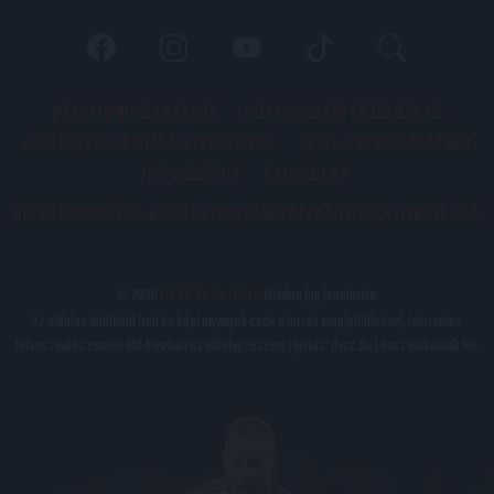
PÁLYARENDSZABÁLYOK
ADATKEZELÉSI TÁJÉKOZATÓ
JOGI ÉS FELHASZNÁLÁSI FELTÉTELEK
LEVÉL A SZERKESZTŐNEK
IMPRESSZUM
KAPCSOLAT
BELSŐ VISSZAÉLÉS-BEJELENTÉSI TÁJÉKOZTATÓ DVSC FUTBALL ZRT.
© 2026
DVSC Futball Zrt.
Minden jog fenntartva.
Az oldalon található írott és képi anyagok csak a forrás megjelölésével, internetes
felhasználás esetén élő hivatkozás elhelyezésével (forrás: dvsc.hu) használhatóak fel.