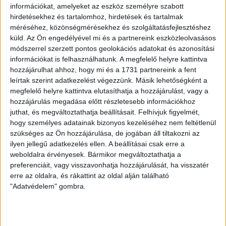
információkat, amelyeket az eszköz személyre szabott
hirdetésekhez és tartalomhoz, hirdetések és tartalmak
méréséhez, közönségmérésekhez és szolgáltatásfejlesztéshez
küld.
Az Ön engedélyével mi és a partnereink eszközleolvasásos
módszerrel szerzett pontos geolokációs adatokat és azonosítási
információkat is felhasználhatunk. A megfelelő helyre kattintva
LEGUTÓBBI HÍREK
hozzájárulhat ahhoz, hogy mi és a 1731 partnereink a fent
leírtak szerint adatkezelést végezzünk. Másik lehetőségként a
megfelelő helyre kattintva elutasíthatja a hozzájárulást, vagy a
hozzájárulás megadása előtt részletesebb információkhoz
ÉRVÉNYESÜLT A PAPÍRFORMA
DVSC-FC
:
juthat, és megváltoztathatja beállításait.
Felhívjuk figyelmét,
COPENHAGEN 0-3
hogy személyes adatainak bizonyos kezeléséhez nem feltétlenül
szükséges az Ön hozzájárulása, de jogában áll tiltakozni az
2026.08.06.
ilyen jellegű adatkezelés ellen. A beállításai csak erre a
Az örmény Pjunyik Jereván búcsúztatása után a bombaerős,
weboldalra érvényesek. Bármikor megváltoztathatja a
válogatottakkal teletűzdelt, dán rekordbajnok FC
preferenciáit, vagy visszavonhatja hozzájárulását, ha visszatér
Copenhagen (Köbenhavn) együttesét fogadta a Loki
erre az oldalra, és rákattint az oldal alján található
csütörtökön este az UEFA Konferencia Liga 3.
"Adatvédelem" gombra.
selejtezőkörének első mérkőzésén. A kezdőcsapatban ott
volt többek között Szécsi Márk, Batik Bence és a DVSC-ben
most debütáló Dénes Vilmos is. A találkozót a hőség dacára