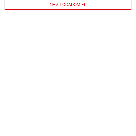
NEM FOGADOM EL
DVSC
FC
COPENHAGEN
19
:
00
2026-08-
KONFERENCIA LIGA 3.
MECCS
06 19:00
SELEJTEZŐFDORDULÓ
RÉSZLETEI
TOVÁBBI EREDMÉNYEK
KÖVETKEZŐ MÉRKŐZÉS