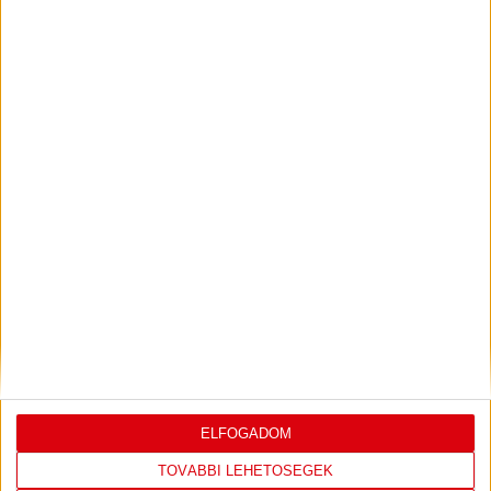
KONFERENCIA LIGÁBAN
Bővebben →
VIDEÓ! SAJTÓTÁJÉKOZTATÓ
PJUNYIK
:
JEREVÁN-DVSC 0-0, GERT REMMEL
ÉRTÉKELÉSE
Bővebben →
LEGUTÓBBI EREDMÉNY
ELFOGADOM
TOVÁBBI LEHETŐSÉGEK