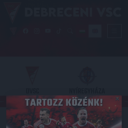
DVSC
NYÍREGYHÁZA
×
SPARTACUS
OTP BANK LIGA 3. FORDULÓ
2026.08.09. - 17
30
Nagyerdei Stadion
: