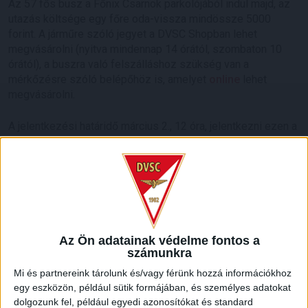
Az 57 fős busz a Főnix Csarnok parkolójából indul majd, az
utazás költsége egy főre oda-vissza mindössze 5000
forint. A járműre szóló jegyet a DVSC Shopban lehet
megvásárolni (nyitva mindennap 14 órától, szombaton 10
órától), a buszra való felszálláshoz szükség van a
mérkőzésre szóló belépőhöz is, amelyet
online
lehet
megvásárolni.
A jelentkezési határidő március 2., 12 óra, jelentkezni ezen a
felületen lehet:
https://forms.gle/QAK1Jj54XxkqNDpr5
.
Hajrá, Loki!
Az Ön adatainak védelme fontos a
számunkra
Mi és partnereink tárolunk és/vagy férünk hozzá információkhoz
egy eszközön, például sütik formájában, és személyes adatokat
dolgozunk fel, például egyedi azonosítókat és standard