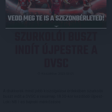
JEGYVÁSÁRLÁS
SZURKOLÓI BUSZT
INDÍT ÚJPESTRE A
DVSC
Közzétéve: 2023.03.01.
A drukkerek minél jobb kiszolgálása érdekében szurkolói
buszt indít a DVSC a vasárnap 18.30-kor kezdődő Újpest-
Loki NB I-es bajnoki mérkőzésre.