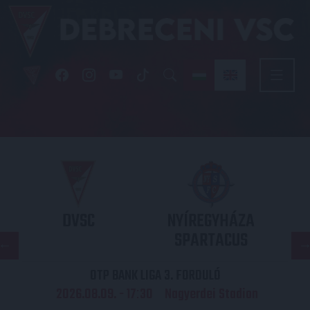
DVSC
NYÍREGYHÁZA
SPARTACUS
OTP BANK LIGA 3. FORDULÓ
2026.08.09. - 17
30
Nagyerdei Stadion
: