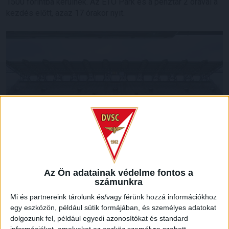
1500 forintba kerülnek. Az ETO Park és a pénztár 2 órával a
kezdés előtt, azaz 17 órakor nyit.
Az Ön adatainak védelme fontos a
A Debrecenből érkező szurkolók a Nagysándor József
számunkra
utcán (a műjégpályával szemben) tudnak megállni
gépjárműveikkel. A vendégszektornál büfé is várja a Loki-
Mi és partnereink tárolunk és/vagy férünk hozzá információkhoz
drukkereket.
egy eszközön, például sütik formájában, és személyes adatokat
dolgozunk fel, például egyedi azonosítókat és standard
információkat, amelyeket az eszköz személyre szabott