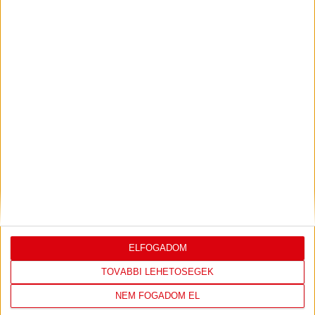
PJUNYIK JEREVÁN-DVSC
TOVÁBBJUTÁS A
:
KONFERENCIA LIGÁBAN
Bővebben →
LEGUTÓBBI EREDMÉNY
ELFOGADOM
TOVÁBBI LEHETŐSÉGEK
DVSC
FC
NEM FOGADOM EL