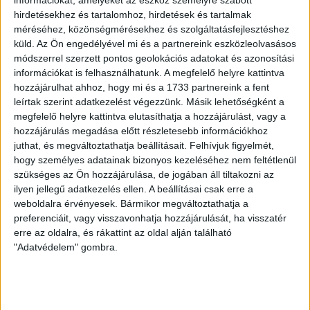
A 19 órakor kezdődő mérkőzést az M4 Sport élőben
hirdetésekhez és tartalomhoz, hirdetések és tartalmak
közvetíti.
méréséhez, közönségmérésekhez és szolgáltatásfejlesztéshez
küld.
Az Ön engedélyével mi és a partnereink eszközleolvasásos
LEGUTÓBBI HÍREK
módszerrel szerzett pontos geolokációs adatokat és azonosítási
információkat is felhasználhatunk. A megfelelő helyre kattintva
hozzájárulhat ahhoz, hogy mi és a 1733 partnereink a fent
ÉRVÉNYESÜLT A PAPÍRFORMA
DVSC-FC
:
leírtak szerint adatkezelést végezzünk. Másik lehetőségként a
megfelelő helyre kattintva elutasíthatja a hozzájárulást, vagy a
COPENHAGEN 0-3
hozzájárulás megadása előtt részletesebb információkhoz
2026.08.06.
juthat, és megváltoztathatja beállításait.
Felhívjuk figyelmét,
Az örmény Pjunyik Jereván búcsúztatása után a bombaerős,
hogy személyes adatainak bizonyos kezeléséhez nem feltétlenül
szükséges az Ön hozzájárulása, de jogában áll tiltakozni az
válogatottakkal teletűzdelt, dán rekordbajnok FC
ilyen jellegű adatkezelés ellen. A beállításai csak erre a
Copenhagen (Köbenhavn) együttesét fogadta a Loki
weboldalra érvényesek. Bármikor megváltoztathatja a
csütörtökön este az UEFA Konferencia Liga 3.
preferenciáit, vagy visszavonhatja hozzájárulását, ha visszatér
selejtezőkörének első mérkőzésén. A kezdőcsapatban ott
erre az oldalra, és rákattint az oldal alján található
volt többek között Szécsi Márk, Batik Bence és a DVSC-ben
"Adatvédelem" gombra.
most debütáló Dénes Vilmos is. A találkozót a hőség dacára
mindkét gárda viszonylag […]
Bővebben →