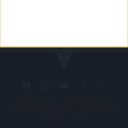
PÁLYARENDSZABÁLYOK
ADATKEZELÉSI TÁJÉKOZATÓ
JOGI ÉS FELHASZNÁLÁSI FELTÉTELEK
LEVÉL A SZERKESZTŐNEK
IMPRESSZUM
KAPCSOLAT