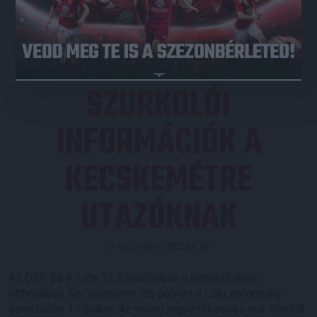
JEGYVÁSÁRLÁS
SZURKOLÓI
INFORMÁCIÓK A
KECSKEMÉTRE
UTAZÓKNAK
Közzétéve: 2022.10.26.
Az OTP Bank Liga 13. fordulójában a remeklő újonc
otthonában, Kecskeméten lép pályára a Loki, mégpedig
szombaton 17 órakor. Az online jegyértékesítés már elindult