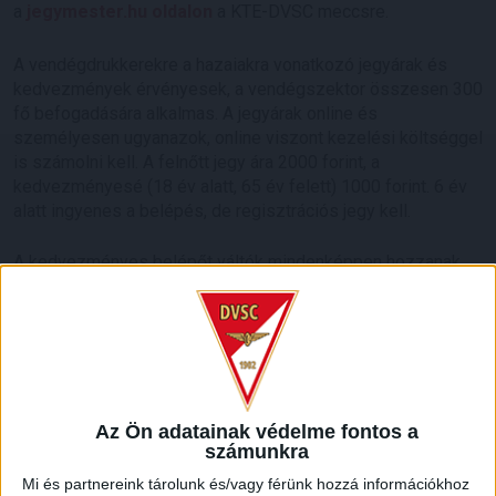
a
jegymester.hu oldalon
a KTE-DVSC meccsre.
A vendégdrukkerekre a hazaiakra vonatkozó jegyárak és
kedvezmények érvényesek, a vendégszektor összesen 300
fő befogadására alkalmas. A jegyárak online és
személyesen ugyanazok, online viszont kezelési költséggel
is számolni kell. A felnőtt jegy ára 2000 forint, a
kedvezményesé (18 év alatt, 65 év felett) 1000 forint. 6 év
alatt ingyenes a belépés, de regisztrációs jegy kell.
A kedvezményes belépőt váltók mindenképpen hozzanak
magukkal életkorukat igazoló igazolványt, mert a biztonsági
személyzet kérheti. A pénztárban és a büfékben csak
készpénzzel lehet fizetni.
Parkolni a vendégszektor előtt tudnak a drukkerek, a szektor
és a parkoló a Csabay Géza körútról érkezve, a fürdővel
Az Ön adatainak védelme fontos a
szemben található.
számunkra
Mi és partnereink tárolunk és/vagy férünk hozzá információkhoz