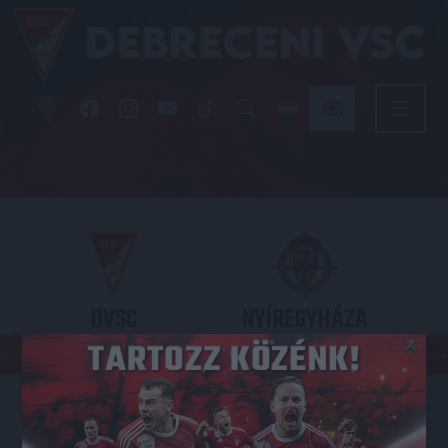
DVSC
NYÍREGYHÁZA
×
SPARTACUS
OTP BANK LIGA 3. FORDULÓ
2026.08.09. - 17
30
Nagyerdei Stadion
: