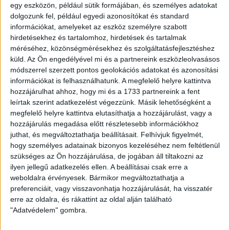
egy eszközön, például sütik formájában, és személyes adatokat
dolgozunk fel, például egyedi azonosítókat és standard
információkat, amelyeket az eszköz személyre szabott
hirdetésekhez és tartalomhoz, hirdetések és tartalmak
méréséhez, közönségmérésekhez és szolgáltatásfejlesztéshez
küld.
Az Ön engedélyével mi és a partnereink eszközleolvasásos
módszerrel szerzett pontos geolokációs adatokat és azonosítási
információkat is felhasználhatunk. A megfelelő helyre kattintva
hozzájárulhat ahhoz, hogy mi és a 1733 partnereink a fent
leírtak szerint adatkezelést végezzünk. Másik lehetőségként a
megfelelő helyre kattintva elutasíthatja a hozzájárulást, vagy a
hozzájárulás megadása előtt részletesebb információkhoz
juthat, és megváltoztathatja beállításait.
Felhívjuk figyelmét,
hogy személyes adatainak bizonyos kezeléséhez nem feltétlenül
szükséges az Ön hozzájárulása, de jogában áll tiltakozni az
ilyen jellegű adatkezelés ellen. A beállításai csak erre a
weboldalra érvényesek. Bármikor megváltoztathatja a
preferenciáit, vagy visszavonhatja hozzájárulását, ha visszatér
LEGUTÓBBI HÍREK
erre az oldalra, és rákattint az oldal alján található
"Adatvédelem" gombra.