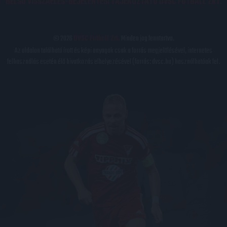
BELSŐ VISSZAÉLÉS-BEJELENTÉSI TÁJÉKOZTATÓ DVSC FUTBALL ZRT.
© 2026
DVSC Futball Zrt.
Minden jog fenntartva.
Az oldalon található írott és képi anyagok csak a forrás megjelölésével, internetes
felhasználás esetén élő hivatkozás elhelyezésével (forrás: dvsc.hu) használhatóak fel.