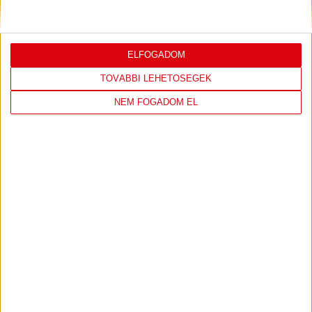
Bővebben →
ELFOGADOM
TOVÁBBI LEHETŐSÉGEK
LEGUTÓBBI EREDMÉNY
NEM FOGADOM EL
DVSC
FC
COPENHAGEN
19
:
00