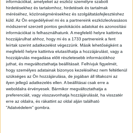
információkat, amelyeket az eszköz személyre szabott
is megvásárolhatják a jegyeiket, érdemes is ezt megtenni.
hirdetésekhez és tartalomhoz, hirdetések és tartalmak
Hajrá, Loki!
méréséhez, közönségmérésekhez és szolgáltatásfejlesztéshez
küld.
Az Ön engedélyével mi és a partnereink eszközleolvasásos
LEGUTÓBBI HÍREK
módszerrel szerzett pontos geolokációs adatokat és azonosítási
információkat is felhasználhatunk. A megfelelő helyre kattintva
hozzájárulhat ahhoz, hogy mi és a 1733 partnereink a fent
leírtak szerint adatkezelést végezzünk. Másik lehetőségként a
VAJDA BOTOND
VASÁRNAP 100
:
megfelelő helyre kattintva elutasíthatja a hozzájárulást, vagy a
SZÁZALÉKNÁL IS TÖBBET KELL BELEADNUNK
hozzájárulás megadása előtt részletesebb információkhoz
juthat, és megváltoztathatja beállításait.
Felhívjuk figyelmét,
2026.08.07.
hogy személyes adatainak bizonyos kezeléséhez nem feltétlenül
A DVSC-FC Copenhagen Konferencia Liga mérkőzés
szükséges az Ön hozzájárulása, de jogában áll tiltakozni az
örömteli eseménye volt, hogy sérüléséből felépülve
ilyen jellegű adatkezelés ellen. A beállításai csak erre a
visszatért a pályára 22 éves szélsőnk, Vajda Botond.
weboldalra érvényesek. Bármikor megváltoztathatja a
Játékosunkat a visszatérésről és a vasárnapi, Nyíregyháza
preferenciáit, vagy visszavonhatja hozzájárulását, ha visszatér
elleni rangadóról is kérdeztük. – Nagyon örülök, hogy újra
erre az oldalra, és rákattint az oldal alján található
pályára léphettem tétmeccsen, hiszen majdnem négy
"Adatvédelem" gombra.
hónapot kellett kihagynom. Az is pozitívum, hogy egy ilyen
erős ellenfél ellen játszhattam […]
Bővebben →