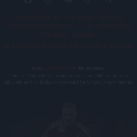
PÁLYARENDSZABÁLYOK
ADATKEZELÉSI TÁJÉKOZATÓ
JOGI ÉS FELHASZNÁLÁSI FELTÉTELEK
LEVÉL A SZERKESZTŐNEK
IMPRESSZUM
KAPCSOLAT
BELSŐ VISSZAÉLÉS-BEJELENTÉSI TÁJÉKOZTATÓ DVSC FUTBALL ZRT.
© 2026
DVSC Futball Zrt.
Minden jog fenntartva.
Az oldalon található írott és képi anyagok csak a forrás megjelölésével, internetes
felhasználás esetén élő hivatkozás elhelyezésével (forrás: dvsc.hu) használhatóak fel.