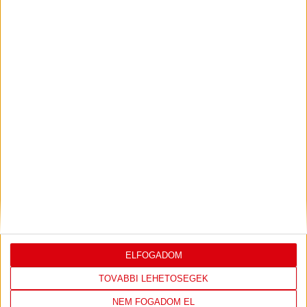
2026.07.31.
Bővebben →
PJUNYIK JEREVÁN-DVSC
TOVÁBBJUTÁS A
:
KONFERENCIA LIGÁBAN
Bővebben →
LEGUTÓBBI EREDMÉNY
ELFOGADOM
TOVÁBBI LEHETŐSÉGEK
NEM FOGADOM EL