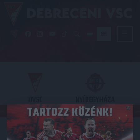
DVSC
NYÍREGYHÁZA
×
SPARTACUS
OTP BANK LIGA 3. FORDULÓ
2026.08.09. - 17
30
Nagyerdei Stadion
: