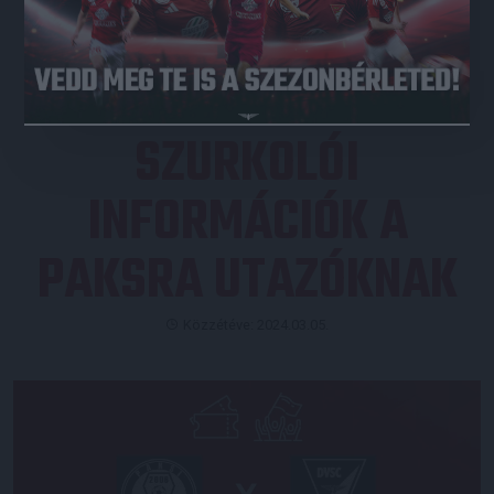
JEGYVÁSÁRLÁS
SZURKOLÓI
INFORMÁCIÓK A
PAKSRA UTAZÓKNAK
Közzétéve: 2024.03.05.