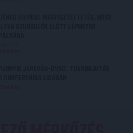
DÉNES VILMOS
MEGTISZTELTETÉS, HOGY
:
ILYEN SZURKOLÓK ELŐTT LÉPHETEK
PÁLYÁRA
2026.07.31.
Bővebben →
PJUNYIK JEREVÁN-DVSC
TOVÁBBJUTÁS
:
A KONFERENCIA LIGÁBAN
Bővebben →
EZŐ MÉRKŐZÉS