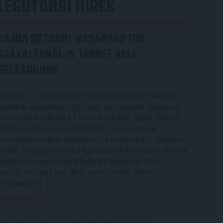
LEGUTÓBBI HÍREK
VAJDA BOTOND
VASÁRNAP 100
:
SZÁZALÉKNÁL IS TÖBBET KELL
BELEADNUNK
2026.08.07.
A DVSC-FC Copenhagen Konferencia Liga mérkőzés
örömteli eseménye volt, hogy sérüléséből felépülve
visszatért a pályára 22 éves szélsőnk, Vajda Botond.
Játékosunkat a visszatérésről és a vasárnapi,
Nyíregyháza elleni rangadóról is kérdeztük. – Nagyon
örülök, hogy újra pályára léphettem tétmeccsen, hiszen
majdnem négy hónapot kellett kihagynom. Az is
pozitívum, hogy egy ilyen erős ellenfél ellen
játszhattam […]
Bővebben →