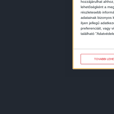
hozzájárulhat ahhoz,
lehetőségként a megf
részletesebb informác
adatainak bizonyos k
ilyen jellegű adatke
preferenciáit, vagy v
található "Adatvéde
TOVÁBBI LEH