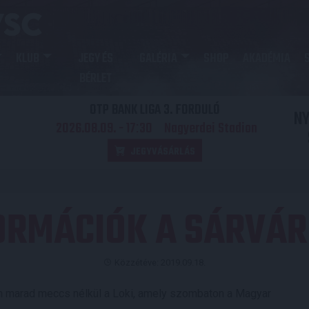
KLUB
JEGY ÉS
GALÉRIA
SHOP
AKADÉMIA
BÉRLET
OTP BANK LIGA 3. FORDULÓ
N
2026.08.09. - 17
30
Nagyerdei Stadion
:
JEGYVÁSÁRLÁS
ORMÁCIÓK A SÁRVÁ
Közzétéve: 2019.09.18.
em marad meccs nélkül a Loki, amely szombaton a Magyar