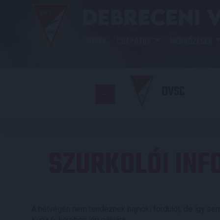
HÍREK
CSAPATOK
MÉRKŐZÉSEK
DVSC
SZURKOLÓI INF
A hétvégén nem rendeznek bajnoki fordulót, de így s
Kupa 6. körében lép pályára.