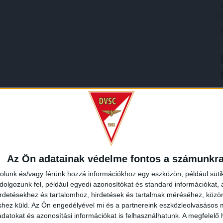
Az Ön adatainak védelme fontos a számunkr
rolunk és/vagy férünk hozzá információkhoz egy eszközön, például süti
olgozunk fel, például egyedi azonosítókat és standard információkat,
irdetésekhez és tartalomhoz, hirdetések és tartalmak méréséhez, kö
shez küld.
Az Ön engedélyével mi és a partnereink eszközleolvasásos m
datokat és azonosítási információkat is felhasználhatunk. A megfelelő h