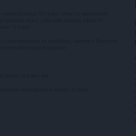
n szereplő Sárvár FC-t kapta. Mivel az alacsonyabb
z Ipartelep utca 6. szám alatt található Sárvár FC
ton 15 órától.
, a Fülöp borozóban és tekézőben, valamint a Tourinform
rintért lehet belépőt vásárolni.
 órával, 14 órakor nyit.
lkülönített vendégszektor, mosdó, és büfé.