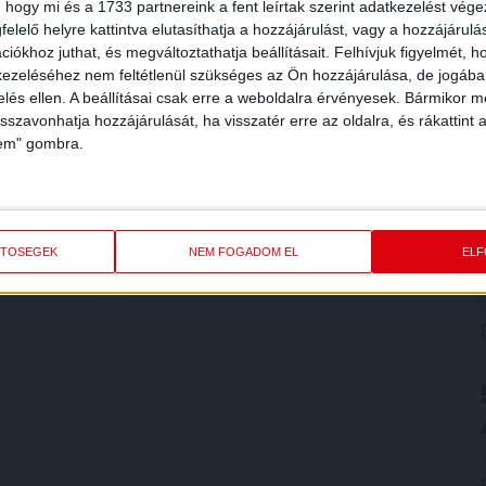
 hogy mi és a 1733 partnereink a fent leírtak szerint adatkezelést vég
elelő helyre kattintva elutasíthatja a hozzájárulást, vagy a hozzájárul
iókhoz juthat, és megváltoztathatja beállításait.
Felhívjuk figyelmét, 
ezeléséhez nem feltétlenül szükséges az Ön hozzájárulása, de jogában 
zelés ellen. A beállításai csak erre a weboldalra érvényesek. Bármikor m
isszavonhatja hozzájárulását, ha visszatér erre az oldalra, és rákattint a
lem" gombra.
ETŐSÉGEK
NEM FOGADOM EL
EL