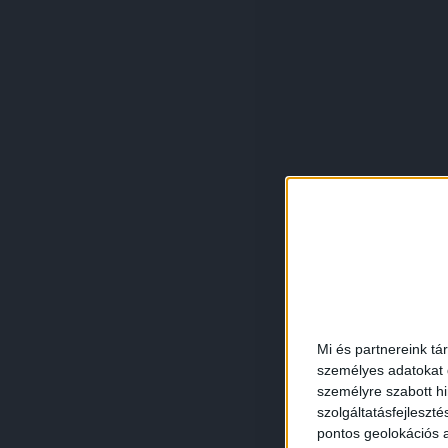
Mi és partnereink tá
személyes adatokat d
személyre szabott h
szolgáltatásfejleszté
pontos geolokációs a