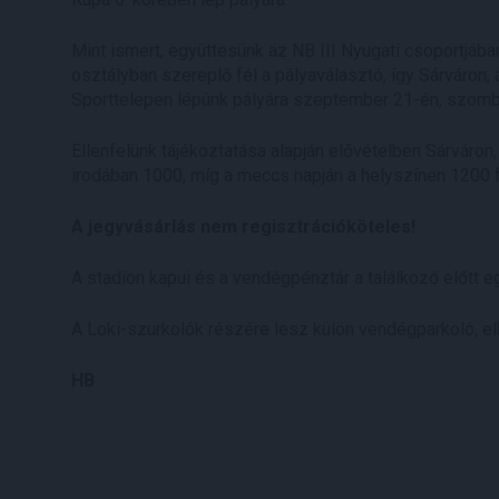
Mint ismert, együttesünk az NB III Nyugati csoportjába
osztályban szereplő fél a pályaválasztó, így Sárváron, a
Sporttelepen lépünk pályára szeptember 21-én, szomba
Ellenfelünk tájékoztatása alapján elővételben Sárváron
irodában 1000, míg a meccs napján a helyszínen 1200 fo
A jegyvásárlás nem regisztrációköteles!
A stadion kapui és a vendégpénztár a találkozó előtt egy
A Loki-szurkolók részére lesz külön vendégparkoló, e
HB