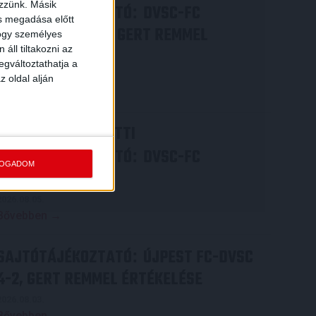
ezzünk. Másik
SAJTÓTÁJÉKOZTATÓ
DVSC-FC
:
ás megadása előtt
COPENHAGEN 0-3, GERT REMMEL
hogy személyes
áll tiltakozni az
ÉRTÉKELÉSE
egváltoztathatja a
2026.08.07.
z oldal alján
Bővebben →
VIDEÓ! MECCS ELŐTTI
SAJTÓTÁJÉKOZTATÓ
DVSC-FC
:
FOGADOM
COPENHAGEN
2026.08.05.
Bővebben →
SAJTÓTÁJÉKOZTATÓ
ÚJPEST FC-DVSC
:
4-2, GERT REMMEL ÉRTÉKELÉSE
2026.08.03.
Bővebben →