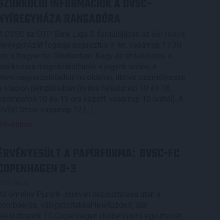
SZURKOLÓI INFORMÁCIÓK A DVSC-
NYÍREGYHÁZA RANGADÓRA
A DVSC az OTP Bank Liga 3. fordulójában az ősi rivális
Nyíregyházát fogadja augusztus 9-én, vasárnap 17.30-
kor a Nagyerdei Stadionban. Nagy az érdeklődés, a
találkozóra megvásárolhatók a jegyek online, a
www.nagyerdeistadion.hu oldalon, illetve személyesen
a stadion pénztáraiban (nyitva hétköznap 10 és 18,
szombaton 10 és 15 óra között, vasárnap 10 órától). A
DVSC Store vasárnap 12 […]
Bővebben →
ÉRVÉNYESÜLT A PAPÍRFORMA
DVSC-FC
:
COPENHAGEN 0-3
2026.08.06.
Az örmény Pjunyik Jereván búcsúztatása után a
bombaerős, válogatottakkal teletűzdelt, dán
rekordbajnok FC Copenhagen (Köbenhavn) együttesét