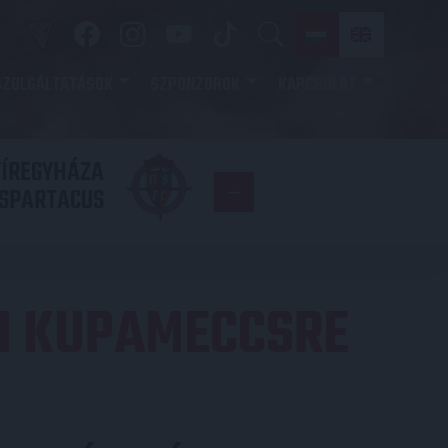
SZOLGÁLTATÁSOK
SZPONZOROK
KAPCSOLAT
YÍREGYHÁZA
FC
SPARTACUS
COPENHAGE
RI KUPAMECCSRE