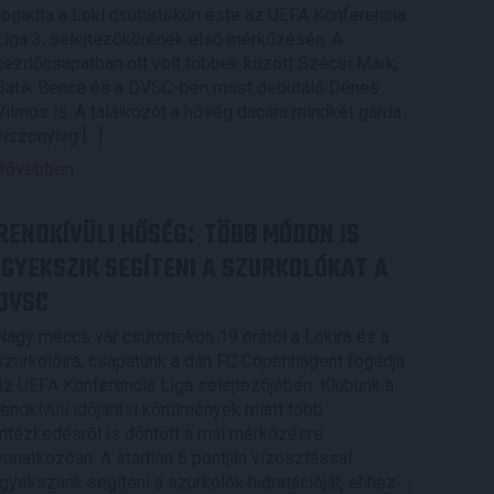
fogadta a Loki csütörtökön este az UEFA Konferencia
Liga 3. selejtezőkörének első mérkőzésén. A
kezdőcsapatban ott volt többek között Szécsi Márk,
Batik Bence és a DVSC-ben most debütáló Dénes
Vilmos is. A találkozót a hőség dacára mindkét gárda
viszonylag […]
Bővebben →
RENDKÍVÜLI HŐSÉG
TÖBB MÓDON IS
:
IGYEKSZIK SEGÍTENI A SZURKOLÓKAT A
DVSC
Nagy meccs vár csütörtökön 19 órától a Lokira és a
szurkolóira, csapatunk a dán FC Copenhagent fogadja
az UEFA Konferencia Liga selejtezőjében. Klubunk a
rendkívüli időjárási körülmények miatt több
intézkedésről is döntött a mai mérkőzésre
vonatkozóan. A stadion 6 pontján vízosztással
igyekszünk segíteni a szurkolók hidratációját, ehhez