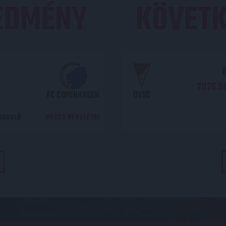
REDMÉNY
KÖVETK
O
2026.08
FC COPENHAGEN
DVSC
DORDULÓ
MECCS RÉSZLETEI