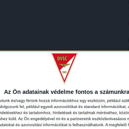
Az Ön adatainak védelme fontos a számunkr
rolunk és/vagy férünk hozzá információkhoz egy eszközön, például süti
olgozunk fel, például egyedi azonosítókat és standard információkat,
irdetésekhez és tartalomhoz, hirdetések és tartalmak méréséhez, kö
shez küld.
Az Ön engedélyével mi és a partnereink eszközleolvasásos m
datokat és azonosítási információkat is felhasználhatunk. A megfelelő h