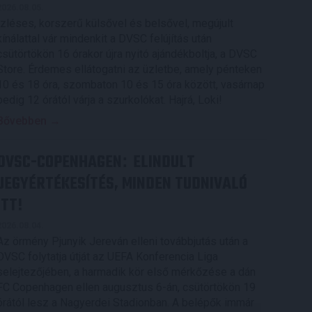
2026.08.05.
Ízléses, korszerű külsővel és belsővel, megújult
kínálattal vár mindenkit a DVSC felújítás után
csütörtökön 16 órakor újra nyitó ajándékboltja, a DVSC
Store. Érdemes ellátogatni az üzletbe, amely pénteken
10 és 18 óra, szombaton 10 és 15 óra között, vasárnap
pedig 12 órától várja a szurkolókat. Hajrá, Loki!
Bővebben →
DVSC-COPENHAGEN
ELINDULT
:
JEGYÉRTÉKESÍTÉS, MINDEN TUDNIVALÓ
ITT!
2026.08.04.
Az örmény Pjunyik Jereván elleni továbbjutás után a
DVSC folytatja útját az UEFA Konferencia Liga
selejtezőjében, a harmadik kör első mérkőzése a dán
FC Copenhagen ellen augusztus 6-án, csütörtökön 19
órától lesz a Nagyerdei Stadionban. A belépők immár