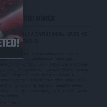
LEGUTÓBBI HÍREK
ÉRVÉNYESÜLT A PAPÍRFORMA
DVSC-FC
:
COPENHAGEN 0-3
2026.08.06.
Az örmény Pjunyik Jereván búcsúztatása után a
bombaerős, válogatottakkal teletűzdelt, dán
rekordbajnok FC Copenhagen (Köbenhavn) együttesét
fogadta a Loki csütörtökön este az UEFA Konferencia
Liga 3. selejtezőkörének első mérkőzésén. A
kezdőcsapatban ott volt többek között Szécsi Márk,
Batik Bence és a DVSC-ben most debütáló Dénes
Vilmos is. A találkozót a hőség dacára mindkét gárda
viszonylag […]
Bővebben →