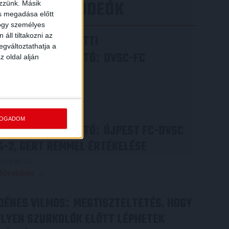
LEGÚJABB VIDEÓK
ezzünk. Másik
ás megadása előtt
hogy személyes
áll tiltakozni az
VIDEÓ! MECCS ELŐTTI
egváltoztathatja a
SAJTÓTÁJÉKOZTATÓ
DVSC-FC
:
z oldal alján
COPENHAGEN
2026.08.05.
Bővebben →
FOGADOM
SAJTÓTÁJÉKOZTATÓ
ÚJPEST FC-DVSC
:
4-2, GERT REMMEL ÉRTÉKELÉSE
2026.08.03.
Bővebben →
DÉNES VILMOS
MEGTISZTELTETÉS, HOGY
:
ILYEN SZURKOLÓK ELŐTT LÉPHETEK