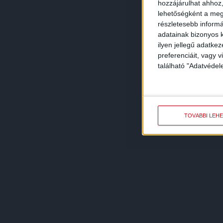
hozzájárulhat ahhoz,
lehetőségként a megf
részletesebb informác
adatainak bizonyos k
ilyen jellegű adatke
preferenciáit, vagy v
található "Adatvéde
TOVÁBBI LEH