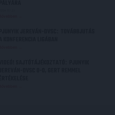
PÁLYÁRA
2026.07.31.
Bővebben →
PJUNYIK JEREVÁN-DVSC
TOVÁBBJUTÁS
:
A KONFERENCIA LIGÁBAN
Bővebben →
VIDEÓ! SAJTÓTÁJÉKOZTATÓ
PJUNYIK
:
JEREVÁN-DVSC 0-0, GERT REMMEL
ÉRTÉKELÉSE
Bővebben →