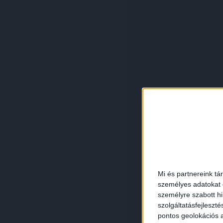
Mi és partnereink tá
személyes adatokat d
személyre szabott h
szolgáltatásfejleszté
pontos geolokációs a