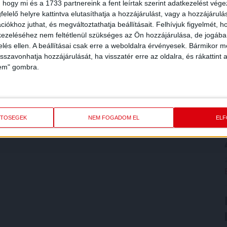
 hogy mi és a 1733 partnereink a fent leírtak szerint adatkezelést vég
elelő helyre kattintva elutasíthatja a hozzájárulást, vagy a hozzájárul
iókhoz juthat, és megváltoztathatja beállításait.
Felhívjuk figyelmét, 
ezeléséhez nem feltétlenül szükséges az Ön hozzájárulása, de jogában 
zelés ellen. A beállításai csak erre a weboldalra érvényesek. Bármikor m
isszavonhatja hozzájárulását, ha visszatér erre az oldalra, és rákattint a
lem" gombra.
ETŐSÉGEK
NEM FOGADOM EL
EL