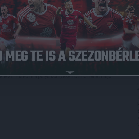
ergom megyei I. osztályban szereplő Tatabányával
monostorban, a Berecz Dezső Sporttelepen rendezik október
az összecsapásra. A sportpálya kapui egy órával a
lesz. Parkolni a pálya környékén bárhol lehet majd.