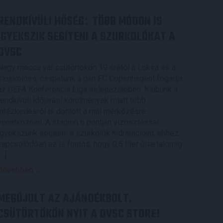
RENDKÍVÜLI HŐSÉG
TÖBB MÓDON IS
:
IGYEKSZIK SEGÍTENI A SZURKOLÓKAT A
DVSC
Nagy meccs vár csütörtökön 19 órától a Lokira és a
szurkolóira, csapatunk a dán FC Copenhagent fogadja
az UEFA Konferencia Liga selejtezőjében. Klubunk a
rendkívüli időjárási körülmények miatt több
intézkedésről is döntött a mai mérkőzésre
vonatkozóan. A stadion 6 pontján vízosztással
igyekszünk segíteni a szurkolók hidratációját, ehhez
kapcsolódóan az is fontos, hogy 0,5 liter űrtartalomig
[…]
Bővebben →
MEGÚJULT AZ AJÁNDÉKBOLT,
CSÜTÖRTÖKÖN NYIT A DVSC STORE!