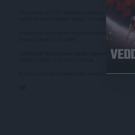
Mint ismert, a DVSC labdarúgócsapata a Komárom-Eszt
mérkőzik meg a Magyar Kupa 7. fordulójában.
A találkozót a Komárom melletti, határ menti Koppány
30-án, szerdán 12.30 órától.
Ellenfelünk tájékoztatása alapján
ingyenes a belépés
találkozó előtt, 11.30 órakor nyitnak.
A Loki-szurkolók számára külön vendégszektor és büfé 
HB