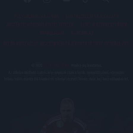
PÁLYARENDSZABÁLYOK
ADATKEZELÉSI TÁJÉKOZATÓ
JOGI ÉS FELHASZNÁLÁSI FELTÉTELEK
LEVÉL A SZERKESZTŐNEK
IMPRESSZUM
KAPCSOLAT
BELSŐ VISSZAÉLÉS-BEJELENTÉSI TÁJÉKOZTATÓ DVSC FUTBALL ZRT.
© 2026
DVSC Futball Zrt.
Minden jog fenntartva.
Az oldalon található írott és képi anyagok csak a forrás megjelölésével, internetes
felhasználás esetén élő hivatkozás elhelyezésével (forrás: dvsc.hu) használhatóak fel.