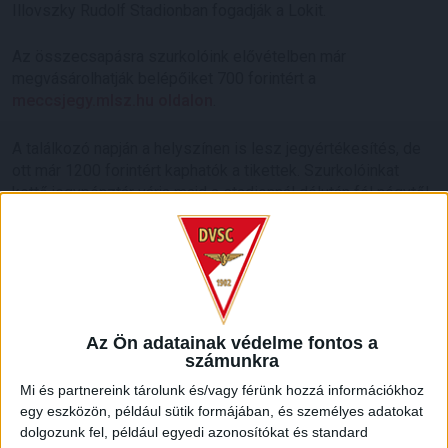
Illovszky Rudolf Stadionban fogadják a Lokit.
Az összecsapásra szurkolóink elővételben már
megvásárolhatják belépőiket 700 forintért a
meccsjegy.mlsz.hu oldalon
.
A találkozó napján a helyszínen is lesz jegyértékesítés, de
ott már 1200 forintért kaphatók a tikettek. Szurkolóinkat
kettő jegypénztár várja majd a stadionnál délután fél négytől.
A jegyvásárlás személyes adatok megadása nélkül
lehetséges!
A stadion kapui szombaton másfél órával a mérkőzés előtt,
15.30 órakor nyitnak.
Az Ön adatainak védelme fontos a
számunkra
A Loki és az Újpest rendre izgalmas találkozót vív
Mi és partnereink tárolunk és/vagy férünk hozzá információkhoz
egymással, így minden bizonnyal most is hasonló
egy eszközön, például sütik formájában, és személyes adatokat
összecsapásra van kilátás. Reméljük, ismét sok Loki-
dolgozunk fel, például egyedi azonosítókat és standard
szurkoló buzdítja majd győzelembe a csapatot a helyszínen!