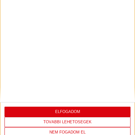
2026.07.31.
Bővebben →
PJUNYIK JEREVÁN-DVSC
TOVÁBBJUTÁS A
:
KONFERENCIA LIGÁBAN
Bővebben →
LEGUTÓBBI EREDMÉNY
ELFOGADOM
TOVÁBBI LEHETŐSÉGEK
NEM FOGADOM EL