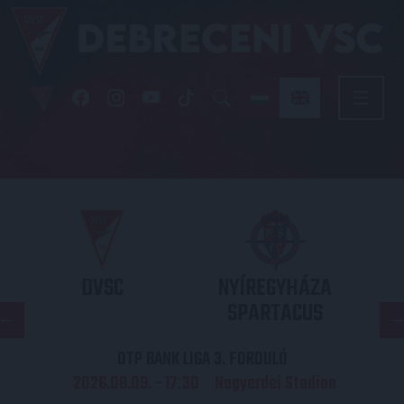
DVSC
NYÍREGYHÁZA
SPARTACUS
OTP BANK LIGA 3. FORDULÓ
2026.08.09. - 17
30
Nagyerdei Stadion
: