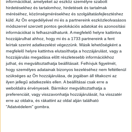
információkat, amelyeket az eszköz személyre szabott
hirdetésekhez és tartalomhoz, hirdetések és tartalmak
HB
méréséhez, közönségmérésekhez és szolgáltatásfejlesztéshez
küld.
Az Ön engedélyével mi és a partnereink eszközleolvasásos
LEGUTÓBBI HÍREK
módszerrel szerzett pontos geolokációs adatokat és azonosítási
információkat is felhasználhatunk. A megfelelő helyre kattintva
hozzájárulhat ahhoz, hogy mi és a 1733 partnereink a fent
leírtak szerint adatkezelést végezzünk. Másik lehetőségként a
VAJDA BOTOND
VASÁRNAP 100
:
megfelelő helyre kattintva elutasíthatja a hozzájárulást, vagy a
SZÁZALÉKNÁL IS TÖBBET KELL BELEADNUNK
hozzájárulás megadása előtt részletesebb információkhoz
juthat, és megváltoztathatja beállításait.
Felhívjuk figyelmét,
2026.08.07.
hogy személyes adatainak bizonyos kezeléséhez nem feltétlenül
A DVSC-FC Copenhagen Konferencia Liga mérkőzés
szükséges az Ön hozzájárulása, de jogában áll tiltakozni az
örömteli eseménye volt, hogy sérüléséből felépülve
ilyen jellegű adatkezelés ellen. A beállításai csak erre a
visszatért a pályára 22 éves szélsőnk, Vajda Botond.
weboldalra érvényesek. Bármikor megváltoztathatja a
Játékosunkat a visszatérésről és a vasárnapi, Nyíregyháza
preferenciáit, vagy visszavonhatja hozzájárulását, ha visszatér
elleni rangadóról is kérdeztük. – Nagyon örülök, hogy újra
erre az oldalra, és rákattint az oldal alján található
pályára léphettem tétmeccsen, hiszen majdnem négy
"Adatvédelem" gombra.
hónapot kellett kihagynom. Az is pozitívum, hogy egy ilyen
erős ellenfél ellen játszhattam […]
Bővebben →