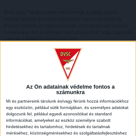
Arról, hogy Tabakovicnak miként teltek a napjai, milyen
munkát végzett és milyen állapotban van most, maga az
érintett mesélte el videointerjúban, ami hamarosan felkerül
honlapunkra. Azt is láthatják majd szurkolóink, hogy fogadták
a társak a játékost négy hónap után.
LEGUTÓBBI HÍREK
ÉRVÉNYESÜLT A PAPÍRFORMA
DVSC-FC
:
COPENHAGEN 0-3
Az Ön adatainak védelme fontos a
számunkra
2026.08.06.
Mi és partnereink tárolunk és/vagy férünk hozzá információkhoz
Az örmény Pjunyik Jereván búcsúztatása után a bombaerős,
egy eszközön, például sütik formájában, és személyes adatokat
válogatottakkal teletűzdelt, dán rekordbajnok FC
dolgozunk fel, például egyedi azonosítókat és standard
Copenhagen (Köbenhavn) együttesét fogadta a Loki
információkat, amelyeket az eszköz személyre szabott
csütörtökön este az UEFA Konferencia Liga 3.
hirdetésekhez és tartalomhoz, hirdetések és tartalmak
selejtezőkörének első mérkőzésén. A kezdőcsapatban ott
méréséhez, közönségmérésekhez és szolgáltatásfejlesztéshez
volt többek között Szécsi Márk, Batik Bence és a DVSC-ben