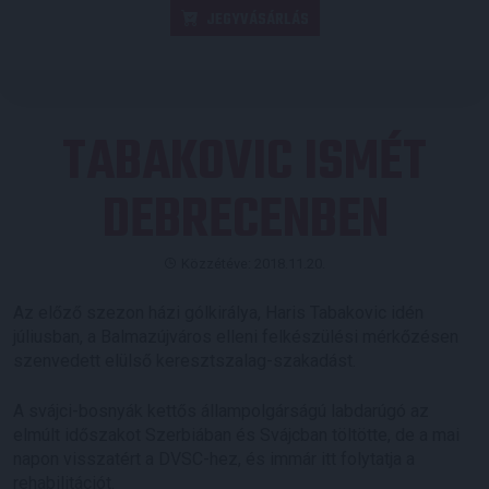
JEGYVÁSÁRLÁS
TABAKOVIC ISMÉT
DEBRECENBEN
Közzétéve: 2018.11.20.
Az előző szezon házi gólkirálya, Haris Tabakovic idén
júliusban, a Balmazújváros elleni felkészülési mérkőzésen
szenvedett elülső keresztszalag-szakadást.
A svájci-bosnyák kettős állampolgárságú labdarúgó az
elmúlt időszakot Szerbiában és Svájcban töltötte, de a mai
napon visszatért a DVSC-hez, és immár itt folytatja a
rehabilitációt.