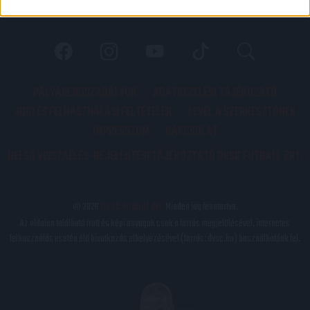
PÁLYARENDSZABÁLYOK
ADATKEZELÉSI TÁJÉKOZATÓ
JOGI ÉS FELHASZNÁLÁSI FELTÉTELEK
LEVÉL A SZERKESZTŐNEK
IMPRESSZUM
KAPCSOLAT
BELSŐ VISSZAÉLÉS-BEJELENTÉSI TÁJÉKOZTATÓ DVSC FUTBALL ZRT.
© 2026
DVSC Futball Zrt.
Minden jog fenntartva.
Az oldalon található írott és képi anyagok csak a forrás megjelölésével, internetes
felhasználás esetén élő hivatkozás elhelyezésével (forrás: dvsc.hu) használhatóak fel.