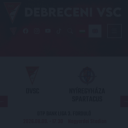
DVSC
NYÍREGYHÁZA
SPARTACUS
OTP BANK LIGA 3. FORDULÓ
2026.08.09. - 17
30
Nagyerdei Stadion
: