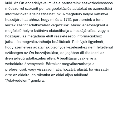
küld.
Az Ön engedélyével mi és a partnereink eszközleolvasásos
most debütáló Dénes Vilmos is. A találkozót a hőség dacára
módszerrel szerzett pontos geolokációs adatokat és azonosítási
mindkét gárda viszonylag […]
információkat is felhasználhatunk. A megfelelő helyre kattintva
Bővebben →
hozzájárulhat ahhoz, hogy mi és a 1731 partnereink a fent
leírtak szerint adatkezelést végezzünk. Másik lehetőségként a
megfelelő helyre kattintva elutasíthatja a hozzájárulást, vagy a
RENDKÍVÜLI HŐSÉG
TÖBB MÓDON IS
:
hozzájárulás megadása előtt részletesebb információkhoz
IGYEKSZIK SEGÍTENI A SZURKOLÓKAT A DVSC
juthat, és megváltoztathatja beállításait.
Felhívjuk figyelmét,
hogy személyes adatainak bizonyos kezeléséhez nem feltétlenül
Nagy meccs vár csütörtökön 19 órától a Lokira és a
szükséges az Ön hozzájárulása, de jogában áll tiltakozni az
szurkolóira, csapatunk a dán FC Copenhagent fogadja az
ilyen jellegű adatkezelés ellen. A beállításai csak erre a
UEFA Konferencia Liga selejtezőjében. Klubunk a rendkívüli
weboldalra érvényesek. Bármikor megváltoztathatja a
időjárási körülmények miatt több intézkedésről is döntött a
preferenciáit, vagy visszavonhatja hozzájárulását, ha visszatér
mai mérkőzésre vonatkozóan. A stadion 6 pontján
erre az oldalra, és rákattint az oldal alján található
vízosztással igyekszünk segíteni a szurkolók hidratációját,
"Adatvédelem" gombra.
ehhez kapcsolódóan az is fontos, hogy 0,5 liter űrtartalomig
[…]
Bővebben →
MEGÚJULT AZ AJÁNDÉKBOLT, CSÜTÖRTÖKÖN