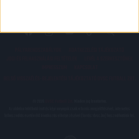
PÁLYARENDSZABÁLYOK
ADATKEZELÉSI TÁJÉKOZATÓ
JOGI ÉS FELHASZNÁLÁSI FELTÉTELEK
LEVÉL A SZERKESZTŐNEK
IMPRESSZUM
KAPCSOLAT
BELSŐ VISSZAÉLÉS-BEJELENTÉSI TÁJÉKOZTATÓ DVSC FUTBALL ZRT.
© 2026
DVSC Futball Zrt.
Minden jog fenntartva.
Az oldalon található írott és képi anyagok csak a forrás megjelölésével, internetes
felhasználás esetén élő hivatkozás elhelyezésével (forrás: dvsc.hu) használhatóak fel.