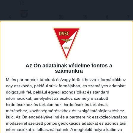
TC
4
30
15
8
7
Videoton
5
30
12
11
7
Diósgyőr
6
30
12
10
8
Szombathelyi
Az Ön adatainak védelme fontos a
Haladás
számunkra
Pécsi
Mi és partnereink tárolunk és/vagy férünk hozzá információkhoz
7
30
12
9
9
egy eszközön, például sütik formájában, és személyes adatokat
MFC
dolgozunk fel, például egyedi azonosítókat és standard
8
30
11
7
12
MTK
információkat, amelyeket az eszköz személyre szabott
hirdetésekhez és tartalomhoz, hirdetések és tartalmak
méréséhez, közönségmérésekhez és szolgáltatásfejlesztéshez
9
30
10
6
14
Kispest-
küld.
Az Ön engedélyével mi és a partnereink eszközleolvasásos
módszerrel szerzett pontos geolokációs adatokat és azonosítási
Honvéd FC
információkat is felhasználhatunk. A megfelelő helyre kattintva