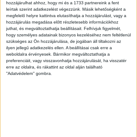
hozzájárulhat ahhoz, hogy mi és a 1733 partnereink a fent
10
30
9
9
12
leírtak szerint adatkezelést végezzünk. Másik lehetőségként a
Kecskeméti
megfelelő helyre kattintva elutasíthatja a hozzájárulást, vagy a
TE
hozzájárulás megadása előtt részletesebb információkhoz
juthat, és megváltoztathatja beállításait.
Felhívjuk figyelmét,
1
2
Következő
hogy személyes adatainak bizonyos kezeléséhez nem feltétlenül
szükséges az Ön hozzájárulása, de jogában áll tiltakozni az
ilyen jellegű adatkezelés ellen. A beállításai csak erre a
LEGUTÓBBI HÍREK
weboldalra érvényesek. Bármikor megváltoztathatja a
preferenciáit, vagy visszavonhatja hozzájárulását, ha visszatér
erre az oldalra, és rákattint az oldal alján található
INFORMÁCIÓK A KOPPENHÁGÁBA UTAZÓ
"Adatvédelem" gombra.
SZURKOLÓKNAK
2026.08.10.
Bővebben →
GYŐZELEM A RANGADÓN
DVSC-
:
NYÍREGYHÁZA 1-0