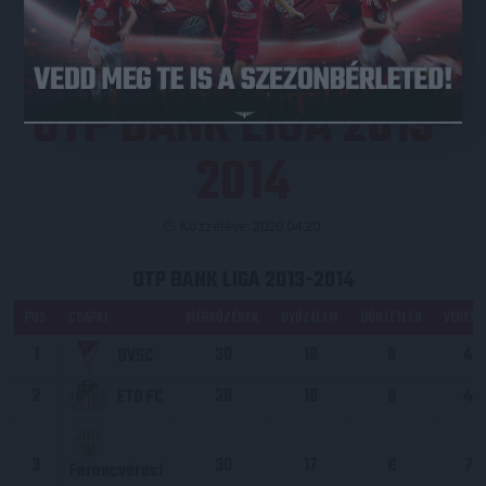
OTP BANK LIGA 2013-
2014
Közzétéve: 2020.04.20.
OTP BANK LIGA 2013-2014
POS
CSAPAT
MÉRKŐZÉSEK
GYŐZELEM
DÖNTETLEN
VERESÉ
1
30
18
8
4
DVSC
2
30
18
8
4
ETO FC
3
30
17
6
7
Ferencvárosi