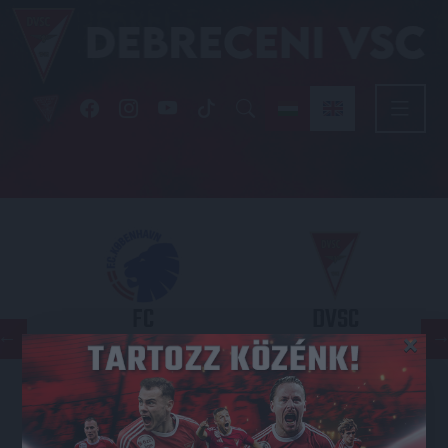
FC
DVSC
×
COPENHAGEN
KONFERENCIA LIGA 3. SELEJTEZŐFORDULÓ
2026.08.12. - 18
00
Parken Stadium
: