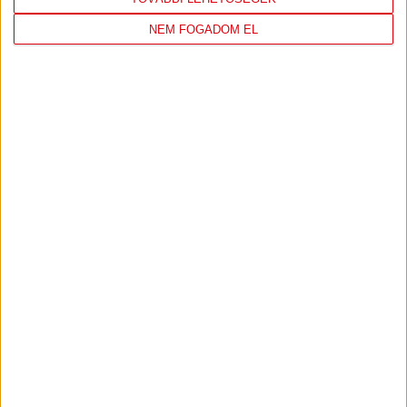
KÖVETKEZŐ MÉRKŐZÉS
NEM FOGADOM EL
FC
DVSC
COPENHAGEN
KONFERENCIA LIGA 3. SELEJTEZŐFORDULÓ
2026.08.12. - 18
00
Parken Stadium
:
JEGYVÁSÁRLÁS
TOVÁBBI MÉRKŐZÉSEK