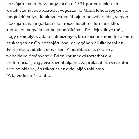
9
33
12
7
14
ZTE FC
hozzájárulhat ahhoz, hogy mi és a 1731 partnereink a fent
leírtak szerint adatkezelést végezzünk. Másik lehetőségként a
Újpest
10
33
11
4
18
megfelelő helyre kattintva elutasíthatja a hozzájárulást, vagy a
FC
hozzájárulás megadása előtt részletesebb információkhoz
juthat, és megváltoztathatja beállításait.
Felhívjuk figyelmét,
1
2
Következő
hogy személyes adatainak bizonyos kezeléséhez nem feltétlenül
szükséges az Ön hozzájárulása, de jogában áll tiltakozni az
ilyen jellegű adatkezelés ellen. A beállításai csak erre a
LEGUTÓBBI HÍREK
weboldalra érvényesek. Bármikor megváltoztathatja a
preferenciáit, vagy visszavonhatja hozzájárulását, ha visszatér
erre az oldalra, és rákattint az oldal alján található
"Adatvédelem" gombra.
ÉRVÉNYESÜLT A PAPÍRFORMA
DVSC-FC
:
COPENHAGEN 0-3
2026.08.06.
Bővebben →
RENDKÍVÜLI HŐSÉG
TÖBB MÓDON IS
:
IGYEKSZIK SEGÍTENI A SZURKOLÓKAT A DVSC