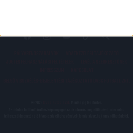
PÁLYARENDSZABÁLYOK
ADATKEZELÉSI TÁJÉKOZATÓ
JOGI ÉS FELHASZNÁLÁSI FELTÉTELEK
LEVÉL A SZERKESZTŐNEK
IMPRESSZUM
KAPCSOLAT
BELSŐ VISSZAÉLÉS-BEJELENTÉSI TÁJÉKOZTATÓ DVSC FUTBALL ZRT.
© 2026
DVSC Futball Zrt.
Minden jog fenntartva.
Az oldalon található írott és képi anyagok csak a forrás megjelölésével, internetes
felhasználás esetén élő hivatkozás elhelyezésével (forrás: dvsc.hu) használhatóak fel.