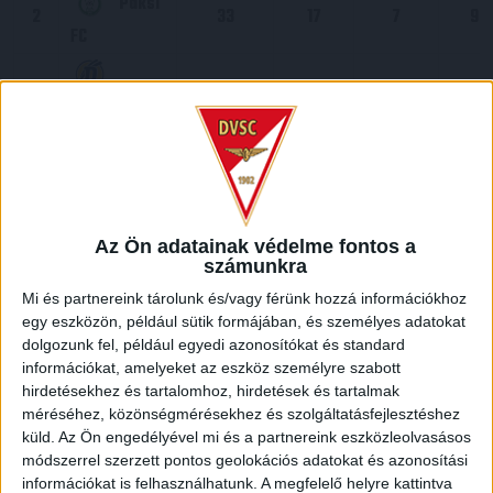
Paksi
2
33
17
7
9
FC
3
33
15
10
8
Puskás
Akadémia
4
33
16
6
11
Fehérvár FC
5
33
14
6
13
DVSC
Az Ön adatainak védelme fontos a
számunkra
Mi és partnereink tárolunk és/vagy férünk hozzá információkhoz
6
33
13
6
14
Kecskeméti
egy eszközön, például sütik formájában, és személyes adatokat
TE
dolgozunk fel, például egyedi azonosítókat és standard
információkat, amelyeket az eszköz személyre szabott
hirdetésekhez és tartalomhoz, hirdetések és tartalmak
7
33
12
9
12
Diósgyőr
méréséhez, közönségmérésekhez és szolgáltatásfejlesztéshez
küld.
Az Ön engedélyével mi és a partnereink eszközleolvasásos
8
33
12
8
13
MTK
módszerrel szerzett pontos geolokációs adatokat és azonosítási
információkat is felhasználhatunk. A megfelelő helyre kattintva