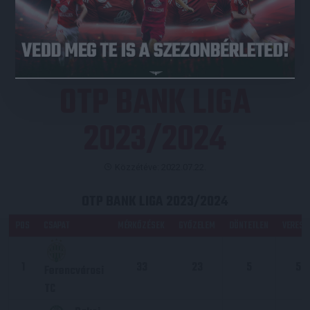
JEGYVÁSÁRLÁS
OTP BANK LIGA
2023/2024
Közzétéve: 2022.07.22.
OTP BANK LIGA 2023/2024
POS
CSAPAT
MÉRKŐZÉSEK
GYŐZELEM
DÖNTETLEN
VERESÉ
1
33
23
5
5
Ferencvárosi
TC