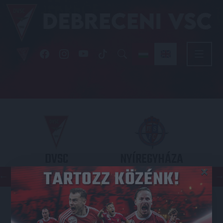
DVSC
NYÍREGYHÁZA
×
SPARTACUS
OTP BANK LIGA 3. FORDULÓ
2026.08.09. - 17
30
Nagyerdei Stadion
: