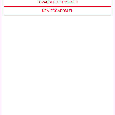
TOVÁBBI LEHETŐSÉGEK
KÖVETKEZŐ MÉRKŐZÉS
NEM FOGADOM EL
DVSC
NYÍREGYHÁZA
SPARTACUS
OTP BANK LIGA 3. FORDULÓ
2026.08.09. - 17
30
Nagyerdei Stadion
:
JEGYVÁSÁRLÁS