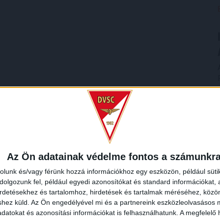
Az Ön adatainak védelme fontos a számunkr
rolunk és/vagy férünk hozzá információkhoz egy eszközön, például süti
olgozunk fel, például egyedi azonosítókat és standard információkat,
irdetésekhez és tartalomhoz, hirdetések és tartalmak méréséhez, kö
shez küld.
Az Ön engedélyével mi és a partnereink eszközleolvasásos m
datokat és azonosítási információkat is felhasználhatunk. A megfelelő h