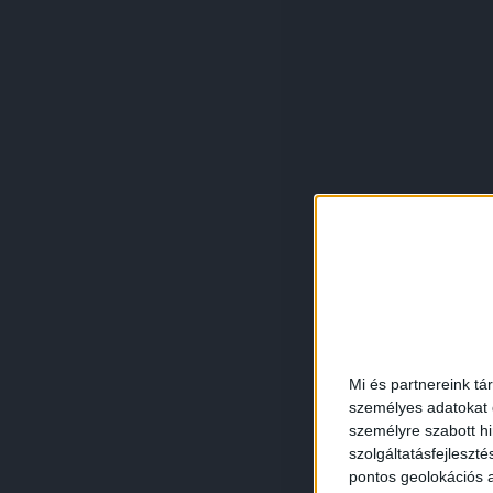
Mi és partnereink tá
személyes adatokat d
személyre szabott h
szolgáltatásfejleszté
pontos geolokációs a