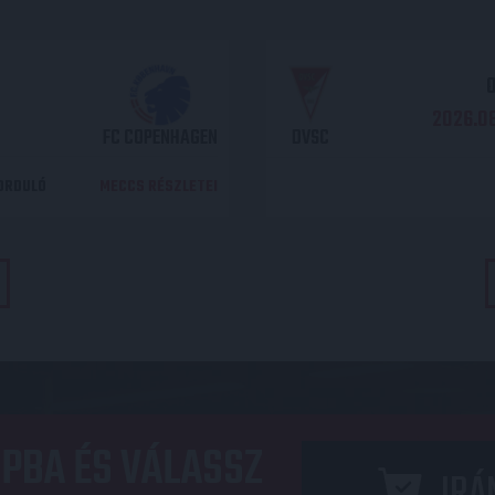
O
2026.08
FC COPENHAGEN
DVSC
DORDULÓ
MECCS RÉSZLETEI
PBA ÉS VÁLASSZ
IRÁ