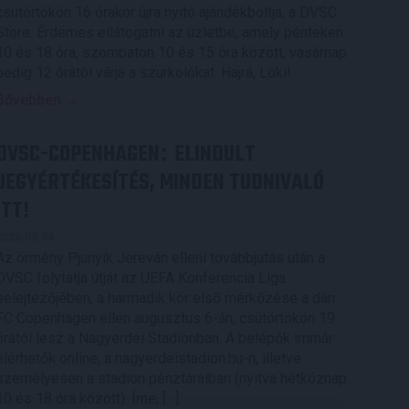
csütörtökön 16 órakor újra nyitó ajándékboltja, a DVSC
Store. Érdemes ellátogatni az üzletbe, amely pénteken
10 és 18 óra, szombaton 10 és 15 óra között, vasárnap
pedig 12 órától várja a szurkolókat. Hajrá, Loki!
Bővebben →
DVSC-COPENHAGEN
ELINDULT
:
JEGYÉRTÉKESÍTÉS, MINDEN TUDNIVALÓ
ITT!
2026.08.04.
Az örmény Pjunyik Jereván elleni továbbjutás után a
DVSC folytatja útját az UEFA Konferencia Liga
selejtezőjében, a harmadik kör első mérkőzése a dán
FC Copenhagen ellen augusztus 6-án, csütörtökön 19
órától lesz a Nagyerdei Stadionban. A belépők immár
elérhetők online, a nagyerdeistadion.hu-n, illetve
személyesen a stadion pénztáraiban (nyitva hétköznap
10 és 18 óra között). Íme, […]