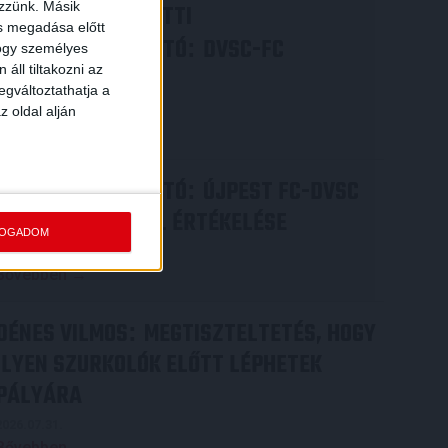
ezzünk. Másik
VIDEÓ! MECCS ELŐTTI
ás megadása előtt
SAJTÓTÁJÉKOZTATÓ
DVSC-FC
:
hogy személyes
áll tiltakozni az
COPENHAGEN
egváltoztathatja a
2026.08.05.
z oldal alján
Bővebben →
SAJTÓTÁJÉKOZTATÓ
ÚJPEST FC-DVSC
:
4-2, GERT REMMEL ÉRTÉKELÉSE
FOGADOM
2026.08.03.
Bővebben →
DÉNES VILMOS
MEGTISZTELTETÉS, HOGY
:
ILYEN SZURKOLÓK ELŐTT LÉPHETEK
PÁLYÁRA
2026.07.31.
Bővebben →