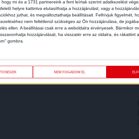
 hogy mi és a 1731 partnereink a fent leírtak szerint adatkezelést vég
elelő helyre kattintva elutasíthatja a hozzájárulást, vagy a hozzájárul
iókhoz juthat, és megváltoztathatja beállításait.
Felhívjuk figyelmét, 
ezeléséhez nem feltétlenül szükséges az Ön hozzájárulása, de jogában 
zelés ellen. A beállításai csak erre a weboldalra érvényesek. Bármikor m
isszavonhatja hozzájárulását, ha visszatér erre az oldalra, és rákattint a
lem" gombra.
ETŐSÉGEK
NEM FOGADOM EL
EL