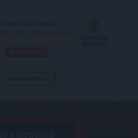
TP BANK LIGA 3. FORDULÓ
.09. - 17
30
Nagyerdei Stadion
:
NYÍREGYHÁZA
SPARTACUS
JEGYVÁSÁRLÁS
TOVÁBBI MÉRKŐZÉSEK
NY A WEBSHOP