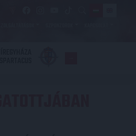
SZOLGÁLTATÁSOK
SZPONZOROK
KAPCSOLAT
YÍREGYHÁZA
FC
SPARTACUS
COPENHAGE
GATOTTJÁBAN