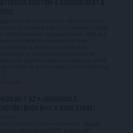
IGYEKSZIK SEGÍTENI A SZURKOLÓKAT A
DVSC
Nagy meccs vár csütörtökön 19 órától a Lokira és a
szurkolóira, csapatunk a dán FC Copenhagent fogadja
az UEFA Konferencia Liga selejtezőjében. Klubunk a
rendkívüli időjárási körülmények miatt több
intézkedésről is döntött a mai mérkőzésre
vonatkozóan. A stadion 6 pontján vízosztással
igyekszünk segíteni a szurkolók hidratációját, ehhez
kapcsolódóan az is fontos, hogy 0,5 liter űrtartalomig
[…]
Bővebben →
MEGÚJULT AZ AJÁNDÉKBOLT,
CSÜTÖRTÖKÖN NYIT A DVSC STORE!
2026.08.05.
Ízléses, korszerű külsővel és belsővel, megújult
kínálattal vár mindenkit a DVSC felújítás után