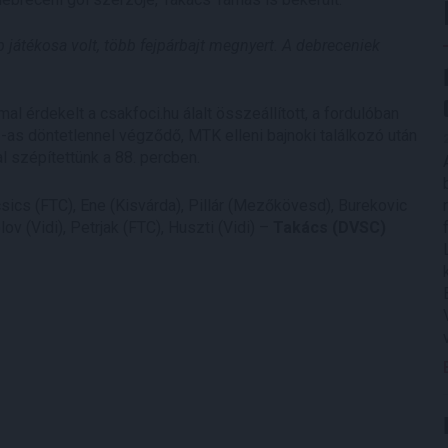
 játékosa volt, több fejpárbajt megnyert. A debreceniek
érdekelt a csakfoci.hu álalt összeállított, a fordulóban
3-as döntetlennel végződő, MTK elleni bajnoki találkozó után
al szépítettünk a 88. percben.
sics (FTC), Ene (Kisvárda), Pillár (Mezőkövesd), Burekovic
v (Vidi), Petrjak (FTC), Huszti (Vidi) –
Takács (DVSC)