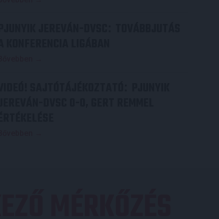
PJUNYIK JEREVÁN-DVSC
TOVÁBBJUTÁS
:
A KONFERENCIA LIGÁBAN
Bővebben →
VIDEÓ! SAJTÓTÁJÉKOZTATÓ
PJUNYIK
:
JEREVÁN-DVSC 0-0, GERT REMMEL
ÉRTÉKELÉSE
Bővebben →
EZŐ MÉRKŐZÉS