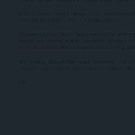
A portál szerint
Takács Tamás
„
a Loki legveszélyesebb
vezető találata előtt ő ugrott a legmagasabbra.”
Érdekesség, hogy Takács Tamás már második alkalommal 
legjobb teljesítményt nyújtók csapatában, ugyanis a 3-
a
forduló cseréje
címet is elnyerte, miután az ő góljáv
A 7. forduló válogatottja:
Felipe (Kisvárda) – Lovrenc
(Újpest) – Cseri (Mezőkövesd), Sankovic (Újpest), Nikolo
HB