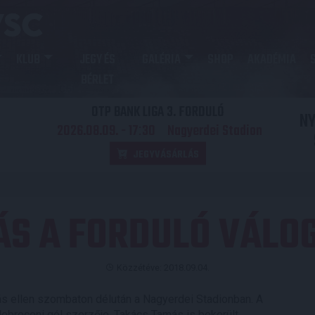
KLUB
JEGY ÉS
GALÉRIA
SHOP
AKADÉMIA
BÉRLET
OTP BANK LIGA 3. FORDULÓ
N
2026.08.09. - 17
30
Nagyerdei Stadion
:
JEGYVÁSÁRLÁS
ÁS A FORDULÓ VÁLO
Közzétéve: 2018.09.04.
ás ellen szombaton délután a Nagyerdei Stadionban. A
 debreceni gól szerzője, Takács Tamás is bekerült.