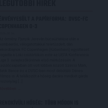
LEGUTÓBBI HÍREK
ÉRVÉNYESÜLT A PAPÍRFORMA
DVSC-FC
:
COPENHAGEN 0-3
2026.08.06.
Az örmény Pjunyik Jereván búcsúztatása után a
bombaerős, válogatottakkal teletűzdelt, dán
rekordbajnok FC Copenhagen (Köbenhavn) együttesét
fogadta a Loki csütörtökön este az UEFA Konferencia
Liga 3. selejtezőkörének első mérkőzésén. A
kezdőcsapatban ott volt többek között Szécsi Márk,
Batik Bence és a DVSC-ben most debütáló Dénes
Vilmos is. A találkozót a hőség dacára mindkét gárda
viszonylag […]
Bővebben →
RENDKÍVÜLI HŐSÉG
TÖBB MÓDON IS
: