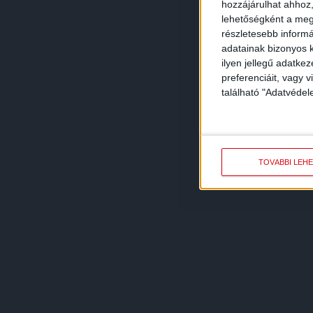
hozzájárulhat ahhoz,
lehetőségként a megf
részletesebb informác
adatainak bizonyos k
ilyen jellegű adatke
preferenciáit, vagy v
található "Adatvéde
TOVÁBBI LEH