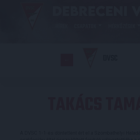
HÍREK
CSAPATOK
MÉRKŐZÉSEK
DVSC
TAKÁCS TAM
A DVSC 1-1-es döntetlent ért el a Szombathelyi Halad
csakfoci.hu által összeállított forduló válogatottjába a