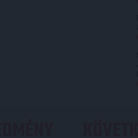
REDMÉNY
KÖVETK