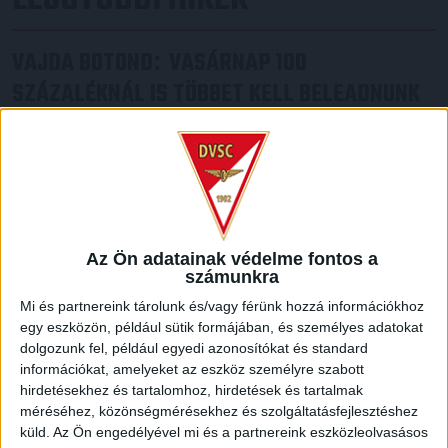
VAJDA BOTOND
VASÁRNAP 100
:
SZÁZALÉKNÁL IS TÖBBET KELL BELEADNUNK
2026.08.07.
A DVSC-FC Copenhagen Konferencia Liga mérkőzés
örömteli eseménye volt, hogy sérüléséből felépülve
visszatért a pályára 22 éves szélsőnk, Vajda Botond.
Játékosunkat a visszatérésről és a vasárnapi, Nyíregyháza
elleni rangadóról is kérdeztük. – Nagyon örülök, hogy újra
pályára léphettem tétmeccsen, hiszen majdnem négy
Az Ön adatainak védelme fontos a
számunkra
hónapot kellett kihagynom. Az is pozitívum, hogy egy ilyen
erős ellenfél ellen játszhattam […]
Mi és partnereink tárolunk és/vagy férünk hozzá információkhoz
egy eszközön, például sütik formájában, és személyes adatokat
Bővebben →
dolgozunk fel, például egyedi azonosítókat és standard
információkat, amelyeket az eszköz személyre szabott
SZURKOLÓI INFORMÁCIÓK A DVSC-
hirdetésekhez és tartalomhoz, hirdetések és tartalmak
NYÍREGYHÁZA RANGADÓRA
méréséhez, közönségmérésekhez és szolgáltatásfejlesztéshez
küld.
Az Ön engedélyével mi és a partnereink eszközleolvasásos