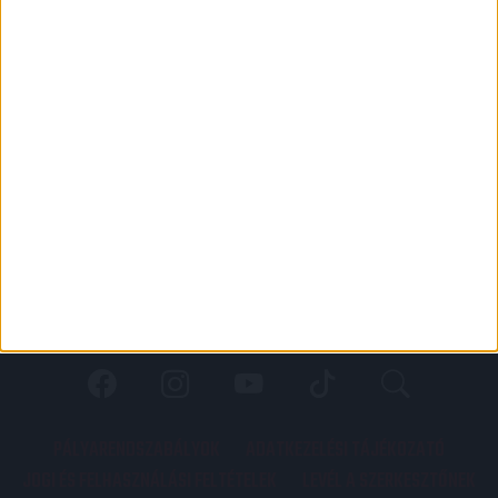
PÁLYARENDSZABÁLYOK
ADATKEZELÉSI TÁJÉKOZATÓ
JOGI ÉS FELHASZNÁLÁSI FELTÉTELEK
LEVÉL A SZERKESZTŐNEK