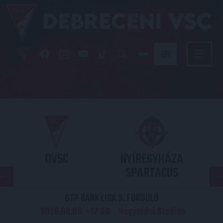
DVSC
NYÍREGYHÁZA
SPARTACUS
OTP BANK LIGA 3. FORDULÓ
2026.08.09. - 17
30
Nagyerdei Stadion
: