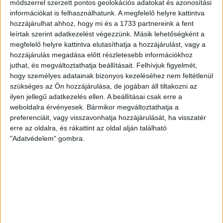
A DVSC az OTP Bank Liga 3. fordulójában az ősi rivális
módszerrel szerzett pontos geolokációs adatokat és azonosítási
Nyíregyházát fogadja augusztus 9-én, vasárnap 17.30-kor a
információkat is felhasználhatunk. A megfelelő helyre kattintva
Nagyerdei Stadionban. Nagy az érdeklődés, a találkozóra
hozzájárulhat ahhoz, hogy mi és a 1733 partnereink a fent
megvásárolhatók a jegyek online, a
leírtak szerint adatkezelést végezzünk. Másik lehetőségként a
www.nagyerdeistadion.hu oldalon, illetve személyesen a
megfelelő helyre kattintva elutasíthatja a hozzájárulást, vagy a
stadion pénztáraiban (nyitva hétköznap 10 és 18,
hozzájárulás megadása előtt részletesebb információkhoz
juthat, és megváltoztathatja beállításait.
Felhívjuk figyelmét,
szombaton 10 és 15 óra között, vasárnap 10 órától). A DVSC
hogy személyes adatainak bizonyos kezeléséhez nem feltétlenül
Store vasárnap 12 […]
szükséges az Ön hozzájárulása, de jogában áll tiltakozni az
Bővebben →
ilyen jellegű adatkezelés ellen. A beállításai csak erre a
weboldalra érvényesek. Bármikor megváltoztathatja a
ÉRVÉNYESÜLT A PAPÍRFORMA
DVSC-FC
:
preferenciáit, vagy visszavonhatja hozzájárulását, ha visszatér
erre az oldalra, és rákattint az oldal alján található
COPENHAGEN 0-3
"Adatvédelem" gombra.
2026.08.06.
Az örmény Pjunyik Jereván búcsúztatása után a bombaerős,
válogatottakkal teletűzdelt, dán rekordbajnok FC
Copenhagen (Köbenhavn) együttesét fogadta a Loki
csütörtökön este az UEFA Konferencia Liga 3.
selejtezőkörének első mérkőzésén. A kezdőcsapatban ott
volt többek között Szécsi Márk, Batik Bence és a DVSC-ben