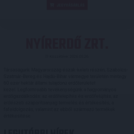
JEGYVÁSÁRLÁS
NYÍRERDŐ ZRT.
Közzétéve: 2026.05.26.
Társaságunk Magyarország észak-keleti részén, Szabolcs-
Szatmár-Bereg és Hajdú-Bihar vármegye területén mintegy
60 ezer hektár állami tulajdonú erdőterületet
kezel. Legfontosabb tevékenységünk a hagyományos
erdőgazdálkodás: az erdőtelepítés és erdőfelújítás, az
erdészeti szaporítóanyag termelés és értékesítés, a
fafeldolgozás, valamint az ebből származó termékek
értékesítése.
LEGUTÓBBI HÍREK