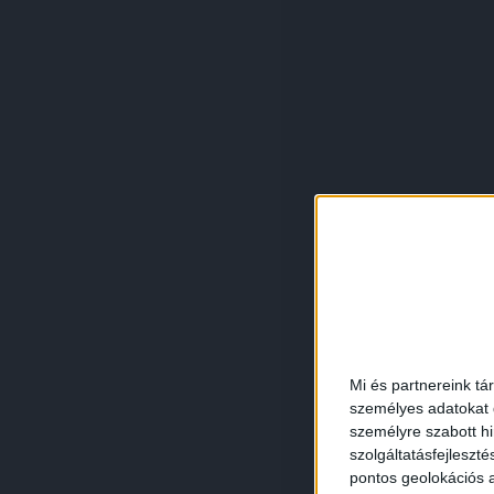
Mi és partnereink tá
személyes adatokat d
személyre szabott h
szolgáltatásfejleszté
pontos geolokációs a