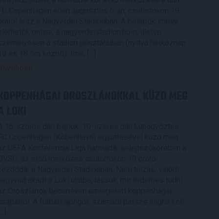
FC Copenhagen ellen augusztus 6-án, csütörtökön 19
órától lesz a Nagyerdei Stadionban. A belépők immár
elérhetők online, a nagyerdeistadion.hu-n, illetve
személyesen a stadion pénztáraiban (nyitva hétköznap
10 és 18 óra között). Íme, […]
Bővebben →
KOPPENHÁGAI OROSZLÁNOKKAL KÜZD MEG
A LOKI
A 16-szoros dán bajnok, 10-szeres dán kupagyőztes
FC Copenhagen (Köbenhavn) együttesével küzd meg
az UEFA Konferencia Liga harmadik selejtezőkörében a
DVSC, az első mérkőzés csütörtökön 19 órától
kezdődik a Nagyerdei Stadionban. Nem túlzás, valódi
nagyvad akadt a Loki útjába, lássuk, mit érdemes tudni
az Oroszlánok becenéven emlegetett koppenhágai
csapatról. A futballrajongók számára persze aligha kell
[…]