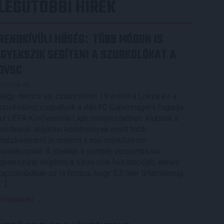
LEGUTÓBBI HÍREK
RENDKÍVÜLI HŐSÉG
TÖBB MÓDON IS
:
IGYEKSZIK SEGÍTENI A SZURKOLÓKAT A
DVSC
2026.08.06.
Nagy meccs vár csütörtökön 19 órától a Lokira és a
szurkolóira, csapatunk a dán FC Copenhagent fogadja
az UEFA Konferencia Liga selejtezőjében. Klubunk a
rendkívüli időjárási körülmények miatt több
intézkedésről is döntött a mai mérkőzésre
vonatkozóan. A stadion 6 pontján vízosztással
igyekszünk segíteni a szurkolók hidratációját, ehhez
kapcsolódóan az is fontos, hogy 0,5 liter űrtartalomig
[…]
Bővebben →