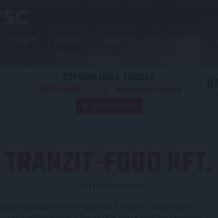
KLUB
JEGY ÉS
GALÉRIA
SHOP
AKADÉMIA
BÉRLET
OTP BANK LIGA 3. FORDULÓ
N
2026.08.09. - 17
30
Nagyerdei Stadion
:
JEGYVÁSÁRLÁS
TRANZIT-FOOD KFT.
Közzétéve: 2025.09.30.
ripar meghatározó szereplője és a Tranzit-Csoport egyik
csirke előállításával a Tranzit-Ker, míg a feldolgozással és