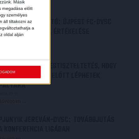
ezzünk. Másik
Bővebben →
ás megadása előtt
hogy személyes
SAJTÓTÁJÉKOZTATÓ
ÚJPEST FC-DVSC
:
áll tiltakozni az
egváltoztathatja a
4-2, GERT REMMEL ÉRTÉKELÉSE
z oldal alján
2026.08.03.
Bővebben →
DÉNES VILMOS
MEGTISZTELTETÉS, HOGY
:
FOGADOM
ILYEN SZURKOLÓK ELŐTT LÉPHETEK
PÁLYÁRA
2026.07.31.
Bővebben →
PJUNYIK JEREVÁN-DVSC
TOVÁBBJUTÁS
:
A KONFERENCIA LIGÁBAN
Bővebben →