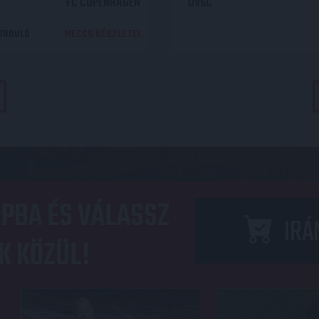
FC COPENHAGEN
DVSC
DORDULÓ
MECCS RÉSZLETEI
PBA ÉS VÁLASSZ
IRÁ
K KÖZÜL!