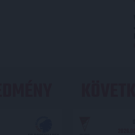
REDMÉNY
KÖVETK
O
2026.08