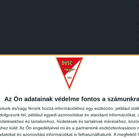
Az Ön adatainak védelme fontos a számunkr
rolunk és/vagy férünk hozzá információkhoz egy eszközön, például süti
olgozunk fel, például egyedi azonosítókat és standard információkat,
irdetésekhez és tartalomhoz, hirdetések és tartalmak méréséhez, kö
shez küld.
Az Ön engedélyével mi és a partnereink eszközleolvasásos m
datokat és azonosítási információkat is felhasználhatunk. A megfelelő h