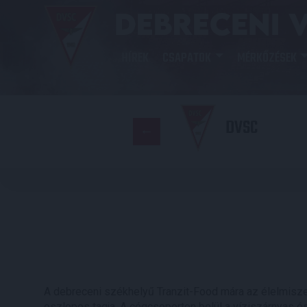
HÍREK
CSAPATOK
MÉRKŐZÉSEK
DVSC
A debreceni székhelyű Tranzit-Food mára az élelmisze
oszlopos tagja. A cégcsoporton belül a víziszárnyas és 