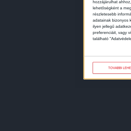
hozzájárulhat ahhoz,
lehetőségként a megf
részletesebb informác
adatainak bizonyos k
ilyen jellegű adatke
preferenciáit, vagy v
található "Adatvéde
TOVÁBBI LEH