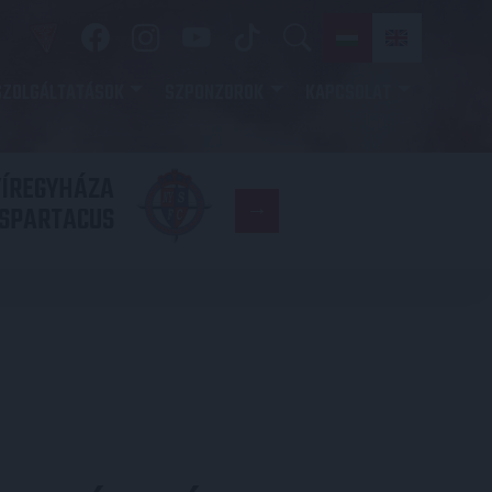
SZOLGÁLTATÁSOK
SZPONZOROK
KAPCSOLAT
YÍREGYHÁZA
FC
SPARTACUS
COPENHAGE