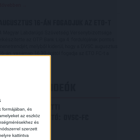
Bővebben →
AUGUSZTUS 16-ÁN FOGADJUK AZ ETO-T
A Magyar Labdarúgó Szövetség Versenybizottsága
elkészítette az OTP Bank Liga 4. fordulójának pontos
menetrendjét, melyből kiderül, hogy a DVSC augusztus
16-án, vasárnap 16.30 órától fogadja az ETO FC-t a
Nagyerdei Stadionban.
Bővebben →
×
LEGÚJABB VIDEÓK
a
VIDEÓ! MECCS ELŐTTI
k formájában, és
SAJTÓTÁJÉKOZTATÓ
DVSC-FC
:
 amelyeket az eszköz
zönségmérésekhez és
COPENHAGEN
ódszerrel szerzett
elyre kattintva
2026.08.05.