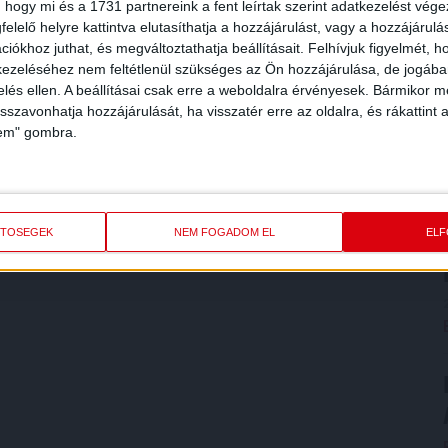
 hogy mi és a 1731 partnereink a fent leírtak szerint adatkezelést vég
elelő helyre kattintva elutasíthatja a hozzájárulást, vagy a hozzájárul
iókhoz juthat, és megváltoztathatja beállításait.
Felhívjuk figyelmét, 
ezeléséhez nem feltétlenül szükséges az Ön hozzájárulása, de jogában 
zelés ellen. A beállításai csak erre a weboldalra érvényesek. Bármikor m
isszavonhatja hozzájárulását, ha visszatér erre az oldalra, és rákattint a
lem" gombra.
ETŐSÉGEK
NEM FOGADOM EL
EL