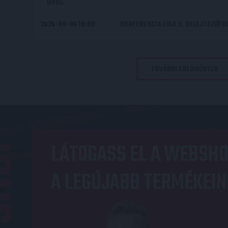
DVSC
2026-08-06 19:00
KONFERENCIA LIGA 3. SELEJTEZŐF
TOVÁBBI EREDMÉNYEK
OP
LÁTOGASS EL A WEBSHO
A LEGÚJABB TERMÉKEIN