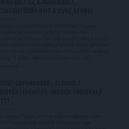
MEGÚJULT AZ AJÁNDÉKBOLT,
CSÜTÖRTÖKÖN NYIT A DVSC STORE!
2026.08.05.
Ízléses, korszerű külsővel és belsővel, megújult
kínálattal vár mindenkit a DVSC felújítás után
csütörtökön 16 órakor újra nyitó ajándékboltja, a DVSC
Store. Érdemes ellátogatni az üzletbe, amely pénteken
10 és 18 óra, szombaton 10 és 15 óra között, vasárnap
pedig 12 órától várja a szurkolókat. Hajrá, Loki!
Bővebben →
DVSC-COPENHAGEN
ELINDULT
:
JEGYÉRTÉKESÍTÉS, MINDEN TUDNIVALÓ
ITT!
2026.08.04.
Az örmény Pjunyik Jereván elleni továbbjutás után a
DVSC folytatja útját az UEFA Konferencia Liga
selejtezőjében, a harmadik kör első mérkőzése a dán