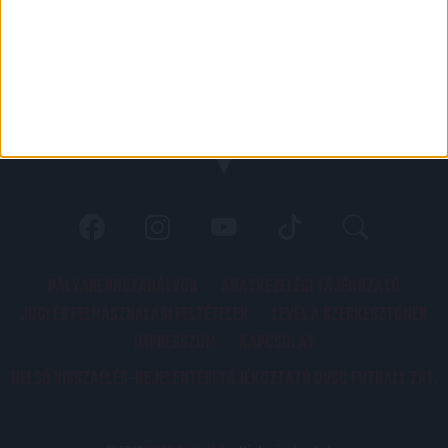
PÁLYARENDSZABÁLYOK
ADATKEZELÉSI TÁJÉKOZATÓ
JOGI ÉS FELHASZNÁLÁSI FELTÉTELEK
LEVÉL A SZERKESZTŐNEK
IMPRESSZUM
KAPCSOLAT
BELSŐ VISSZAÉLÉS-BEJELENTÉSI TÁJÉKOZTATÓ DVSC FUTBALL ZRT.