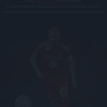
© 2026
DVSC Futball Zrt.
Minden jog fenntartva.
Az oldalon található írott és képi anyagok csak a forrás megjelölésével, internetes
felhasználás esetén élő hivatkozás elhelyezésével (forrás: dvsc.hu) használhatóak fel.