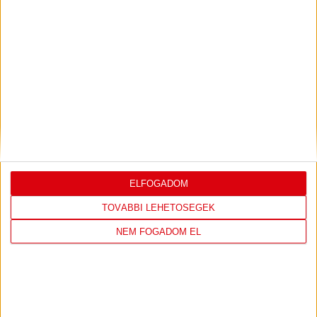
LEGUTÓBBI EREDMÉNY
DVSC
FC
ELFOGADOM
COPENHAGEN
TOVÁBBI LEHETŐSÉGEK
0
-
3
NEM FOGADOM EL
2026-08-
KONFERENCIA LIGA 3.
MECCS
06 19:00
SELEJTEZŐFDORDULÓ
RÉSZLETEI