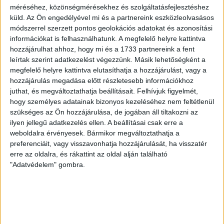
születésű támadó a debreceni Titászban, majd a DMTE-ben
méréséhez, közönségmérésekhez és szolgáltatásfejlesztéshez
kezdte, később játszott Pécsen, az Újpestben, az FTC-ben
küld.
Az Ön engedélyével mi és a partnereink eszközleolvasásos
és a Videotonban is, ám pályafutása csúcspontját
módszerrel szerzett pontos geolokációs adatokat és azonosítási
egyértelműen a Lokiban töltött évek jelentették. A népszerű
információkat is felhasználhatunk. A megfelelő helyre kattintva
Gurigának hihetetlen érzéke volt a játékhoz és a
hozzájárulhat ahhoz, hogy mi és a 1733 partnereink a fent
gólszerzéshez, amit jól mutat, hogy a DMVSC-ben eltöltött
leírtak szerint adatkezelést végezzünk. Másik lehetőségként a
[…]
megfelelő helyre kattintva elutasíthatja a hozzájárulást, vagy a
hozzájárulás megadása előtt részletesebb információkhoz
Bővebben →
juthat, és megváltoztathatja beállításait.
Felhívjuk figyelmét,
hogy személyes adatainak bizonyos kezeléséhez nem feltétlenül
VAJDA BOTOND
VASÁRNAP 100
:
szükséges az Ön hozzájárulása, de jogában áll tiltakozni az
ilyen jellegű adatkezelés ellen. A beállításai csak erre a
SZÁZALÉKNÁL IS TÖBBET KELL BELEADNUNK
weboldalra érvényesek. Bármikor megváltoztathatja a
2026.08.07.
preferenciáit, vagy visszavonhatja hozzájárulását, ha visszatér
A DVSC-FC Copenhagen Konferencia Liga mérkőzés
erre az oldalra, és rákattint az oldal alján található
örömteli eseménye volt, hogy sérüléséből felépülve
"Adatvédelem" gombra.
visszatért a pályára 22 éves szélsőnk, Vajda Botond.
Játékosunkat a visszatérésről és a vasárnapi, Nyíregyháza
elleni rangadóról is kérdeztük. – Nagyon örülök, hogy újra
pályára léphettem tétmeccsen, hiszen majdnem négy
hónapot kellett kihagynom. Az is pozitívum, hogy egy ilyen