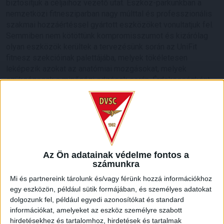
biztosítjuk a céljaihoz vezető utat. Eszköz-parkunkban a
nemzetközi fitnesziparban nagy múlttal és professzionális
szakmai hozzáértéssel gyártott eszközöket vonultatjuk fel.
Semmiben nem kötöttünk kompromisszumot és kizárólag
olyan eszközök kerültek a tervezésünk során az UniFit
fitnesz szekcióinak palettájába, melyek tökéletesen
leképezik azokat az anatómiai mozgásokat, melyek
szükségesek a minőségi edzések során. Érdekességként
néhány név a fitneszeszközeink gyártóitól, amely
egyedülállóak Debrecenben: Nautilus, Star Trac, Stairmaister,
Panatta.
LEGUTÓBBI HÍREK
Az Ön adatainak védelme fontos a
számunkra
70 ÉVES LETT KEREKES GYÖRGY, A VALAHA
Mi és partnereink tárolunk és/vagy férünk hozzá információkhoz
VOLT EGYIK LEGJOBB DEBRECENI CSATÁR
egy eszközön, például sütik formájában, és személyes adatokat
dolgozunk fel, például egyedi azonosítókat és standard
2026.08.08.
információkat, amelyeket az eszköz személyre szabott
Ma ünnepli 70. születésnapját Kerekes György. A debreceni
hirdetésekhez és tartalomhoz, hirdetések és tartalmak