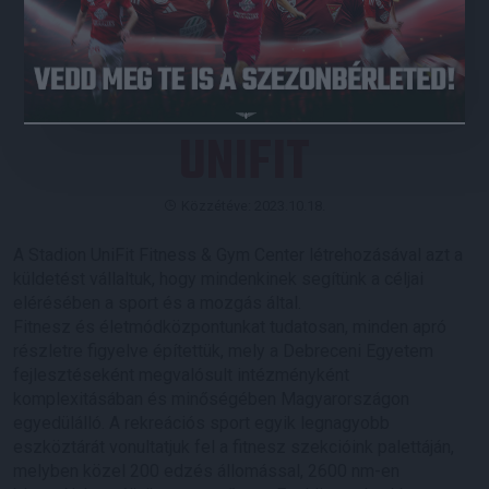
JEGYVÁSÁRLÁS
UNIFIT
Közzétéve: 2023.10.18.
A Stadion UniFit Fitness & Gym Center létrehozásával azt a
küldetést vállaltuk, hogy mindenkinek segítünk a céljai
elérésében a sport és a mozgás által.
Fitnesz és életmódközpontunkat tudatosan, minden apró
részletre figyelve építettük, mely a Debreceni Egyetem
fejlesztéseként megvalósult intézményként
komplexitásában és minőségében Magyarországon
egyedülálló. A rekreációs sport egyik legnagyobb
eszköztárát vonultatjuk fel a fitnesz szekcióink palettáján,
melyben közel 200 edzés állomással, 2600 nm-en