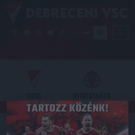
DVSC
NYÍREGYHÁZA
×
SPARTACUS
OTP BANK LIGA 3. FORDULÓ
2026.08.09. - 17
30
Nagyerdei Stadion
: