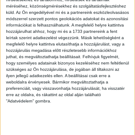
NYÍREGYHÁZA RANGADÓRA
méréséhez, közönségmérésekhez és szolgáltatásfejlesztéshez
küld.
Az Ön engedélyével mi és a partnereink eszközleolvasásos
2026.08.07.
módszerrel szerzett pontos geolokációs adatokat és azonosítási
A DVSC az OTP Bank Liga 3. fordulójában az ősi rivális
információkat is felhasználhatunk. A megfelelő helyre kattintva
Nyíregyházát fogadja augusztus 9-én, vasárnap 17.30-kor a
hozzájárulhat ahhoz, hogy mi és a 1733 partnereink a fent
Nagyerdei Stadionban. Nagy az érdeklődés, a találkozóra
leírtak szerint adatkezelést végezzünk. Másik lehetőségként a
megvásárolhatók a jegyek online, a
megfelelő helyre kattintva elutasíthatja a hozzájárulást, vagy a
www.nagyerdeistadion.hu oldalon, illetve személyesen a
hozzájárulás megadása előtt részletesebb információkhoz
stadion pénztáraiban (nyitva hétköznap 10 és 18,
juthat, és megváltoztathatja beállításait.
Felhívjuk figyelmét,
szombaton 10 és 15 óra között, vasárnap 10 órától). A DVSC
hogy személyes adatainak bizonyos kezeléséhez nem feltétlenül
Store vasárnap 12 […]
szükséges az Ön hozzájárulása, de jogában áll tiltakozni az
ilyen jellegű adatkezelés ellen. A beállításai csak erre a
Bővebben →
weboldalra érvényesek. Bármikor megváltoztathatja a
preferenciáit, vagy visszavonhatja hozzájárulását, ha visszatér
ÉRVÉNYESÜLT A PAPÍRFORMA
DVSC-FC
:
erre az oldalra, és rákattint az oldal alján található
"Adatvédelem" gombra.
COPENHAGEN 0-3
2026.08.06.
Az örmény Pjunyik Jereván búcsúztatása után a bombaerős,
válogatottakkal teletűzdelt, dán rekordbajnok FC
Copenhagen (Köbenhavn) együttesét fogadta a Loki