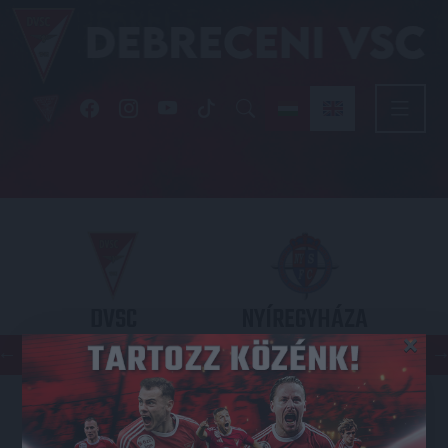
DVSC
NYÍREGYHÁZA
×
SPARTACUS
OTP BANK LIGA 3. FORDULÓ
2026.08.09. - 17
30
Nagyerdei Stadion
: