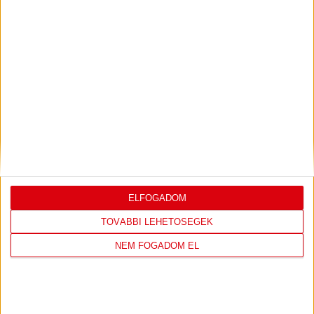
LEGUTÓBBI EREDMÉNY
DVSC
FC
ELFOGADOM
COPENHAGEN
TOVÁBBI LEHETŐSÉGEK
NEM FOGADOM EL
19
:
00