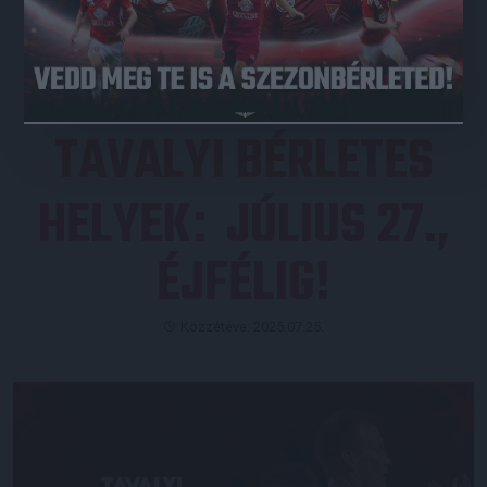
JEGYVÁSÁRLÁS
TAVALYI BÉRLETES
HELYEK
JÚLIUS 27.,
:
ÉJFÉLIG!
Közzétéve: 2025.07.25.