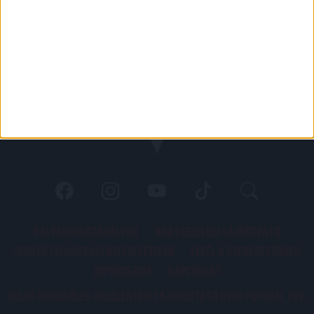
PÁLYARENDSZABÁLYOK
ADATKEZELÉSI TÁJÉKOZATÓ
JOGI ÉS FELHASZNÁLÁSI FELTÉTELEK
LEVÉL A SZERKESZTŐNEK
IMPRESSZUM
KAPCSOLAT
BELSŐ VISSZAÉLÉS-BEJELENTÉSI TÁJÉKOZTATÓ DVSC FUTBALL ZRT.