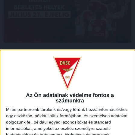
Felhívjuk a tavalyi bérletes szurkolóink figyelmét, hogy már
csak július 27., vasárnap éjfélig van lehetőségük arra, hogy
megújítsák bérleteiket az előző szezonban foglalt helyükre,
ezt követően minden széket felszabadítunk.
Ne maradj le és biztosítsd be a tavalyi helyed a Fizz Liga
Az Ön adatainak védelme fontos a
2025/2026-os szezonjára!
számunkra
LEGUTÓBBI HÍREK
Mi és partnereink tárolunk és/vagy férünk hozzá információkhoz
egy eszközön, például sütik formájában, és személyes adatokat
dolgozunk fel, például egyedi azonosítókat és standard
információkat, amelyeket az eszköz személyre szabott
SZURKOLÓI INFORMÁCIÓK A DVSC-
hirdetésekhez és tartalomhoz, hirdetések és tartalmak