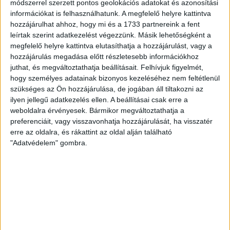
A DVSC az OTP Bank Liga 3. fordulójában az ősi rivális
módszerrel szerzett pontos geolokációs adatokat és azonosítási
Nyíregyházát fogadja augusztus 9-én, vasárnap 17.30-kor a
információkat is felhasználhatunk. A megfelelő helyre kattintva
Nagyerdei Stadionban. Nagy az érdeklődés, a találkozóra
hozzájárulhat ahhoz, hogy mi és a 1733 partnereink a fent
leírtak szerint adatkezelést végezzünk. Másik lehetőségként a
megvásárolhatók a jegyek online, a
megfelelő helyre kattintva elutasíthatja a hozzájárulást, vagy a
www.nagyerdeistadion.hu oldalon, illetve személyesen a
hozzájárulás megadása előtt részletesebb információkhoz
stadion pénztáraiban (nyitva hétköznap 10 és 18,
juthat, és megváltoztathatja beállításait.
Felhívjuk figyelmét,
szombaton 10 és 15 óra között, vasárnap 10 órától). A DVSC
hogy személyes adatainak bizonyos kezeléséhez nem feltétlenül
Store vasárnap 12 […]
szükséges az Ön hozzájárulása, de jogában áll tiltakozni az
Bővebben →
ilyen jellegű adatkezelés ellen. A beállításai csak erre a
weboldalra érvényesek. Bármikor megváltoztathatja a
preferenciáit, vagy visszavonhatja hozzájárulását, ha visszatér
ÉRVÉNYESÜLT A PAPÍRFORMA
DVSC-FC
:
erre az oldalra, és rákattint az oldal alján található
COPENHAGEN 0-3
"Adatvédelem" gombra.
2026.08.06.
Az örmény Pjunyik Jereván búcsúztatása után a bombaerős,
válogatottakkal teletűzdelt, dán rekordbajnok FC
Copenhagen (Köbenhavn) együttesét fogadta a Loki
csütörtökön este az UEFA Konferencia Liga 3.
selejtezőkörének első mérkőzésén. A kezdőcsapatban ott
volt többek között Szécsi Márk, Batik Bence és a DVSC-ben