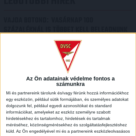
LEGUTÓBBI HÍREK
VAJDA BOTOND
VASÁRNAP 100
:
SZÁZALÉKNÁL IS TÖBBET KELL BELEADNUNK
2026.08.07.
A DVSC-FC Copenhagen Konferencia Liga mérkőzés
örömteli eseménye volt, hogy sérüléséből felépülve
visszatért a pályára 22 éves szélsőnk, Vajda Botond.
Játékosunkat a visszatérésről és a vasárnapi, Nyíregyháza
elleni rangadóról is kérdeztük. – Nagyon örülök, hogy újra
Az Ön adatainak védelme fontos a
pályára léphettem tétmeccsen, hiszen majdnem négy
számunkra
hónapot kellett kihagynom. Az is pozitívum, hogy egy ilyen
erős ellenfél ellen játszhattam […]
Mi és partnereink tárolunk és/vagy férünk hozzá információkhoz
egy eszközön, például sütik formájában, és személyes adatokat
Bővebben →
dolgozunk fel, például egyedi azonosítókat és standard
információkat, amelyeket az eszköz személyre szabott
SZURKOLÓI INFORMÁCIÓK A DVSC-
hirdetésekhez és tartalomhoz, hirdetések és tartalmak
méréséhez, közönségmérésekhez és szolgáltatásfejlesztéshez
NYÍREGYHÁZA RANGADÓRA
küld.
Az Ön engedélyével mi és a partnereink eszközleolvasásos