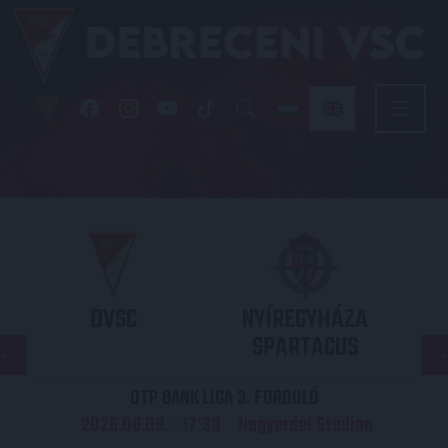
DVSC
NYÍREGYHÁZA
SPARTACUS
OTP BANK LIGA 3. FORDULÓ
2026.08.09. - 17
30
Nagyerdei Stadion
: