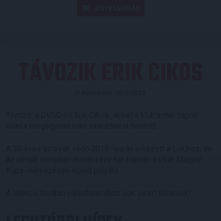
JEGYVÁSÁRLÁS
TÁVOZIK ERIK CIKOS
Közzétéve: 2019.05.23.
Távozik a DVSC-től Erik Cikos, akivel a klub a mai napon
közös megegyezéssel szerződést bontott.
A 30 éves szlovák védő 2018 nyarán érkezett a Lokihoz, de
az elmúlt idényben mindössze hat bajnoki és két Magyar
Kupa-mérkőzésen lépett pályára.
A játékos további pályafutásához sok sikert kívánunk!