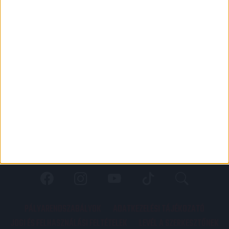
PÁLYARENDSZABÁLYOK
ADATKEZELÉSI TÁJÉKOZATÓ
JOGI ÉS FELHASZNÁLÁSI FELTÉTELEK
LEVÉL A SZERKESZTŐNEK