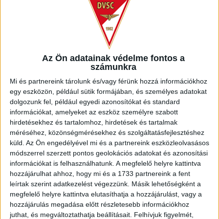
VAJDA BOTOND
VASÁRNAP 100
:
SZÁZALÉKNÁL IS TÖBBET KELL BELEADNUNK
2026.08.07.
Bővebben →
Az Ön adatainak védelme fontos a
számunkra
SZURKOLÓI INFORMÁCIÓK A DVSC-
Mi és partnereink tárolunk és/vagy férünk hozzá információkhoz
egy eszközön, például sütik formájában, és személyes adatokat
NYÍREGYHÁZA RANGADÓRA
dolgozunk fel, például egyedi azonosítókat és standard
információkat, amelyeket az eszköz személyre szabott
Bővebben →
hirdetésekhez és tartalomhoz, hirdetések és tartalmak
méréséhez, közönségmérésekhez és szolgáltatásfejlesztéshez
ÉRVÉNYESÜLT A PAPÍRFORMA
DVSC-FC
:
küld.
Az Ön engedélyével mi és a partnereink eszközleolvasásos
módszerrel szerzett pontos geolokációs adatokat és azonosítási
COPENHAGEN 0-3
információkat is felhasználhatunk. A megfelelő helyre kattintva
hozzájárulhat ahhoz, hogy mi és a 1733 partnereink a fent
2026.08.06.
leírtak szerint adatkezelést végezzünk. Másik lehetőségként a
Bővebben →
megfelelő helyre kattintva elutasíthatja a hozzájárulást, vagy a
hozzájárulás megadása előtt részletesebb információkhoz
RENDKÍVÜLI HŐSÉG
TÖBB MÓDON IS
:
juthat, és megváltoztathatja beállításait.
Felhívjuk figyelmét,