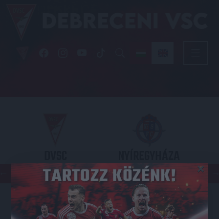
DVSC
NYÍREGYHÁZA
×
SPARTACUS
OTP BANK LIGA 3. FORDULÓ
2026.08.09. - 17
30
Nagyerdei Stadion
: