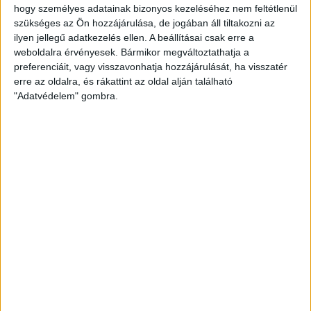
IGYEKSZIK SEGÍTENI A SZURKOLÓKAT A DVSC
hogy személyes adatainak bizonyos kezeléséhez nem feltétlenül
szükséges az Ön hozzájárulása, de jogában áll tiltakozni az
Bővebben →
ilyen jellegű adatkezelés ellen. A beállításai csak erre a
weboldalra érvényesek. Bármikor megváltoztathatja a
preferenciáit, vagy visszavonhatja hozzájárulását, ha visszatér
MEGÚJULT AZ AJÁNDÉKBOLT, CSÜTÖRTÖKÖN
erre az oldalra, és rákattint az oldal alján található
NYIT A DVSC STORE!
"Adatvédelem" gombra.
2026.08.05.
Bővebben →
LEGÚJABB VIDEÓK
SAJTÓTÁJÉKOZTATÓ
DVSC-FC COPENHAGEN
:
0-3, GERT REMMEL ÉRTÉKELÉSE
2026.08.07.
Bővebben →