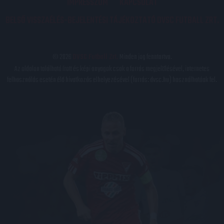
IMPRESSZUM
KAPCSOLAT
BELSŐ VISSZAÉLÉS-BEJELENTÉSI TÁJÉKOZTATÓ DVSC FUTBALL ZRT.
© 2026
DVSC Futball Zrt.
Minden jog fenntartva.
Az oldalon található írott és képi anyagok csak a forrás megjelölésével, internetes
felhasználás esetén élő hivatkozás elhelyezésével (forrás: dvsc.hu) használhatóak fel.