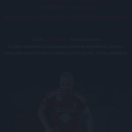
IMPRESSZUM
KAPCSOLAT
BELSŐ VISSZAÉLÉS-BEJELENTÉSI TÁJÉKOZTATÓ DVSC FUTBALL ZRT.
© 2026
DVSC Futball Zrt.
Minden jog fenntartva.
Az oldalon található írott és képi anyagok csak a forrás megjelölésével, internetes
felhasználás esetén élő hivatkozás elhelyezésével (forrás: dvsc.hu) használhatóak fel.