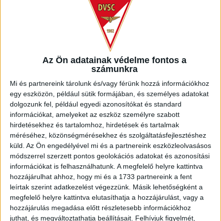
SZURKOLÓI INFORMÁCIÓK A DVSC-
NYÍREGYHÁZA RANGADÓRA
2026.08.07.
Bővebben →
Az Ön adatainak védelme fontos a
számunkra
ÉRVÉNYESÜLT A PAPÍRFORMA
DVSC-FC
:
Mi és partnereink tárolunk és/vagy férünk hozzá információkhoz
egy eszközön, például sütik formájában, és személyes adatokat
COPENHAGEN 0-3
dolgozunk fel, például egyedi azonosítókat és standard
információkat, amelyeket az eszköz személyre szabott
2026.08.06.
hirdetésekhez és tartalomhoz, hirdetések és tartalmak
Bővebben →
méréséhez, közönségmérésekhez és szolgáltatásfejlesztéshez
küld.
Az Ön engedélyével mi és a partnereink eszközleolvasásos
RENDKÍVÜLI HŐSÉG
TÖBB MÓDON IS
:
módszerrel szerzett pontos geolokációs adatokat és azonosítási
információkat is felhasználhatunk. A megfelelő helyre kattintva
IGYEKSZIK SEGÍTENI A SZURKOLÓKAT A DVSC
hozzájárulhat ahhoz, hogy mi és a 1733 partnereink a fent
Bővebben →
leírtak szerint adatkezelést végezzünk. Másik lehetőségként a
megfelelő helyre kattintva elutasíthatja a hozzájárulást, vagy a
hozzájárulás megadása előtt részletesebb információkhoz
MEGÚJULT AZ AJÁNDÉKBOLT, CSÜTÖRTÖKÖN
juthat, és megváltoztathatja beállításait.
Felhívjuk figyelmét,