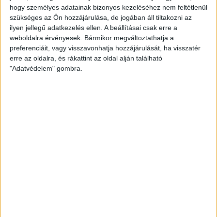
NYIT A DVSC STORE!
hogy személyes adatainak bizonyos kezeléséhez nem feltétlenül
szükséges az Ön hozzájárulása, de jogában áll tiltakozni az
2026.08.05.
ilyen jellegű adatkezelés ellen. A beállításai csak erre a
Bővebben →
weboldalra érvényesek. Bármikor megváltoztathatja a
preferenciáit, vagy visszavonhatja hozzájárulását, ha visszatér
DVSC-COPENHAGEN
ELINDULT
erre az oldalra, és rákattint az oldal alján található
:
"Adatvédelem" gombra.
JEGYÉRTÉKESÍTÉS, MINDEN TUDNIVALÓ ITT!
2026.08.04.
Bővebben →
LEGÚJABB VIDEÓK
SAJTÓTÁJÉKOZTATÓ
DVSC-FC COPENHAGEN
:
0-3, GERT REMMEL ÉRTÉKELÉSE
2026.08.07.
Bővebben →