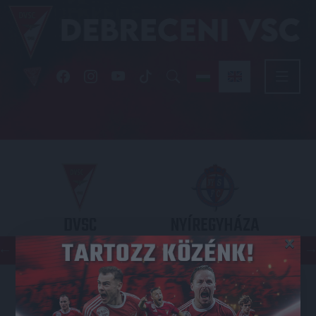
DVSC
NYÍREGYHÁZA
×
SPARTACUS
OTP BANK LIGA 3. FORDULÓ
2026.08.09. - 17
30
Nagyerdei Stadion
: