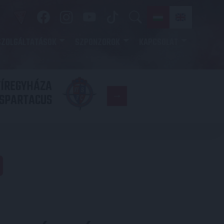
SZOLGÁLTATÁSOK
SZPONZOROK
KAPCSOLAT
YÍREGYHÁZA
FC
SPARTACUS
COPENHAGE
D