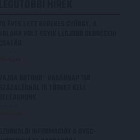
LEGUTÓBBI HÍREK
70 ÉVES LETT KEREKES GYÖRGY, A
VALAHA VOLT EGYIK LEGJOBB DEBRECENI
CSATÁR
2026.08.08.
Bővebben →
VAJDA BOTOND
VASÁRNAP 100
:
SZÁZALÉKNÁL IS TÖBBET KELL
BELEADNUNK
2026.08.07.
Bővebben →
SZURKOLÓI INFORMÁCIÓK A DVSC-