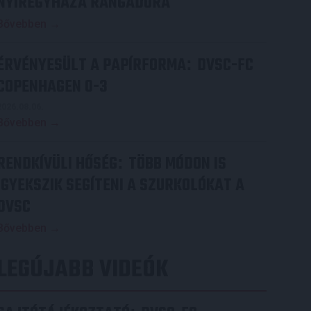
NYÍREGYHÁZA RANGADÓRA
Bővebben →
ÉRVÉNYESÜLT A PAPÍRFORMA
DVSC-FC
:
COPENHAGEN 0-3
2026.08.06.
Bővebben →
RENDKÍVÜLI HŐSÉG
TÖBB MÓDON IS
:
IGYEKSZIK SEGÍTENI A SZURKOLÓKAT A
DVSC
Bővebben →
LEGÚJABB VIDEÓK