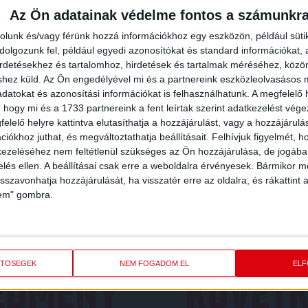
Az Ön adatainak védelme fontos a számunkr
rolunk és/vagy férünk hozzá információkhoz egy eszközön, például süti
olgozunk fel, például egyedi azonosítókat és standard információkat,
irdetésekhez és tartalomhoz, hirdetések és tartalmak méréséhez, kö
shez küld.
Az Ön engedélyével mi és a partnereink eszközleolvasásos m
datokat és azonosítási információkat is felhasználhatunk. A megfelelő h
 hogy mi és a 1733 partnereink a fent leírtak szerint adatkezelést vég
elelő helyre kattintva elutasíthatja a hozzájárulást, vagy a hozzájárul
iókhoz juthat, és megváltoztathatja beállításait.
Felhívjuk figyelmét, 
ezeléséhez nem feltétlenül szükséges az Ön hozzájárulása, de jogában 
zelés ellen. A beállításai csak erre a weboldalra érvényesek. Bármikor m
isszavonhatja hozzájárulását, ha visszatér erre az oldalra, és rákattint a
lem" gombra.
ETŐSÉGEK
NEM FOGADOM EL
EL
REDMÉNY
KÖVETK