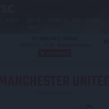
KLUB
JEGY ÉS
GALÉRIA
SHOP
AKADÉMIA
BÉRLET
OTP BANK LIGA 3. FORDULÓ
N
2026.08.09. - 17
30
Nagyerdei Stadion
:
JEGYVÁSÁRLÁS
MANCHESTER UNITE
Közzétéve: 2020.06.02.