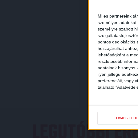
Mi és partnereink tá
személyes adatokat d
személyre szabott h
szolgáltatásfejleszté
pontos geolokációs a
hozzájárulhat ahhoz,
lehetőségként a megf
részletesebb informác
adatainak bizonyos k
ilyen jellegű adatke
preferenciáit, vagy v
található "Adatvéde
TOVÁBBI LEH
LEGUTÓBBI E