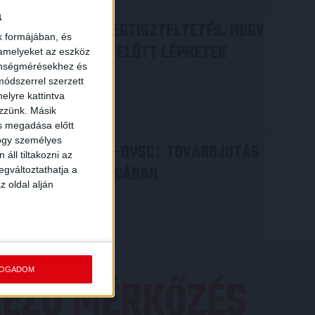
a
DÉNES VILMOS
MEGTISZTELTETÉS, HOGY
:
k formájában, és
ILYEN SZURKOLÓK ELŐTT LÉPHETEK
 amelyeket az eszköz
zönségmérésekhez és
PÁLYÁRA
ódszerrel szerzett
2026.07.31.
elyre kattintva
Bővebben →
ezzünk. Másik
ás megadása előtt
hogy személyes
PJUNYIK JEREVÁN-DVSC
TOVÁBBJUTÁS
:
áll tiltakozni az
A KONFERENCIA LIGÁBAN
egváltoztathatja a
z oldal alján
Bővebben →
FOGADOM
EZŐ MÉRKŐZÉS