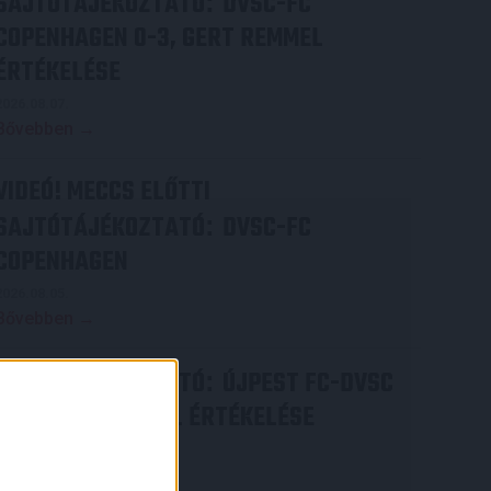
SAJTÓTÁJÉKOZTATÓ
DVSC-FC
:
COPENHAGEN 0-3, GERT REMMEL
ÉRTÉKELÉSE
2026.08.07.
Bővebben →
VIDEÓ! MECCS ELŐTTI
SAJTÓTÁJÉKOZTATÓ
DVSC-FC
:
COPENHAGEN
2026.08.05.
Bővebben →
SAJTÓTÁJÉKOZTATÓ
ÚJPEST FC-DVSC
:
4-2, GERT REMMEL ÉRTÉKELÉSE
2026.08.03.
×
Bővebben →