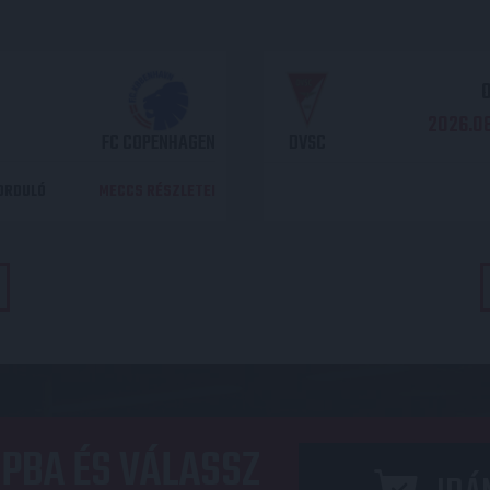
O
2026.08
FC COPENHAGEN
DVSC
DORDULÓ
MECCS RÉSZLETEI
PBA ÉS VÁLASSZ