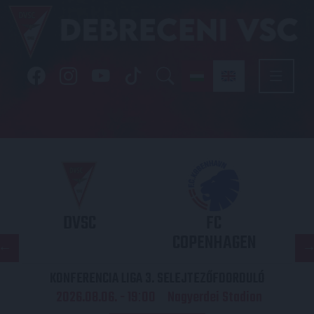
DVSC
FC
COPENHAGEN
KONFERENCIA LIGA 3. SELEJTEZŐFDORDULÓ
2026.08.06. - 19
00
Nagyerdei Stadion
: