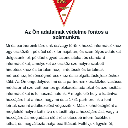
MEGÚJULT AZ AJÁNDÉKBOLT, CSÜTÖRTÖKÖN
NYIT A DVSC STORE!
2026.08.05.
Az Ön adatainak védelme fontos a
Bővebben →
számunkra
Mi és partnereink tárolunk és/vagy férünk hozzá információkhoz
DVSC-COPENHAGEN
ELINDULT
:
egy eszközön, például sütik formájában, és személyes adatokat
JEGYÉRTÉKESÍTÉS, MINDEN TUDNIVALÓ ITT!
dolgozunk fel, például egyedi azonosítókat és standard
információkat, amelyeket az eszköz személyre szabott
2026.08.04.
hirdetésekhez és tartalomhoz, hirdetések és tartalmak
Bővebben →
méréséhez, közönségmérésekhez és szolgáltatásfejlesztéshez
küld.
Az Ön engedélyével mi és a partnereink eszközleolvasásos
KOPPENHÁGAI OROSZLÁNOKKAL KÜZD MEG A
módszerrel szerzett pontos geolokációs adatokat és azonosítási
információkat is felhasználhatunk. A megfelelő helyre kattintva
LOKI
hozzájárulhat ahhoz, hogy mi és a 1731 partnereink a fent
leírtak szerint adatkezelést végezzünk. Másik lehetőségként a
Bővebben →
megfelelő helyre kattintva elutasíthatja a hozzájárulást, vagy a
hozzájárulás megadása előtt részletesebb információkhoz
AUGUSZTUS 16-ÁN FOGADJUK AZ ETO-T
juthat, és megváltoztathatja beállításait.
Felhívjuk figyelmét,