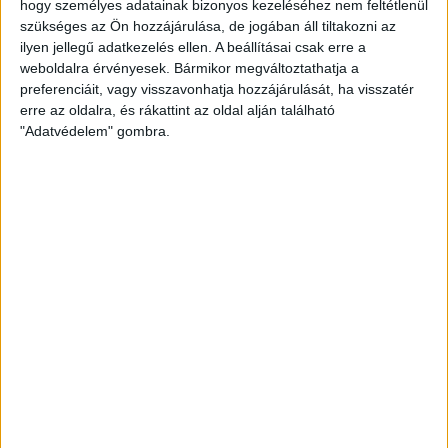
hogy személyes adatainak bizonyos kezeléséhez nem feltétlenül
Bővebben →
szükséges az Ön hozzájárulása, de jogában áll tiltakozni az
ilyen jellegű adatkezelés ellen. A beállításai csak erre a
A KIS LOKI SZERDAI MECCSÉT
weboldalra érvényesek. Bármikor megváltoztathatja a
preferenciáit, vagy visszavonhatja hozzájárulását, ha visszatér
ELHALASZTOTTÁK, SZOMBATON VISZONT
erre az oldalra, és rákattint az oldal alján található
PÁLYÁRA LÉP A CSAPAT
"Adatvédelem" gombra.
Bővebben →
LEGÚJABB VIDEÓK
VIDEÓ! MECCS ELŐTTI SAJTÓTÁJÉKOZTATÓ
:
DVSC-FC COPENHAGEN
2026.08.05.
Bővebben →
SAJTÓTÁJÉKOZTATÓ
ÚJPEST FC-DVSC 4-2,
: