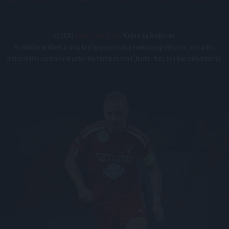
© 2026
DVSC Futball Zrt.
Minden jog fenntartva.
Az oldalon található írott és képi anyagok csak a forrás megjelölésével, internetes
felhasználás esetén élő hivatkozás elhelyezésével (forrás: dvsc.hu) használhatóak fel.