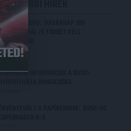
LEGUTÓBBI HÍREK
VAJDA BOTOND
VASÁRNAP 100
:
SZÁZALÉKNÁL IS TÖBBET KELL
BELEADNUNK
2026.08.07.
Bővebben →
SZURKOLÓI INFORMÁCIÓK A DVSC-
NYÍREGYHÁZA RANGADÓRA
Bővebben →
ÉRVÉNYESÜLT A PAPÍRFORMA
DVSC-FC
:
COPENHAGEN 0-3
2026.08.06.