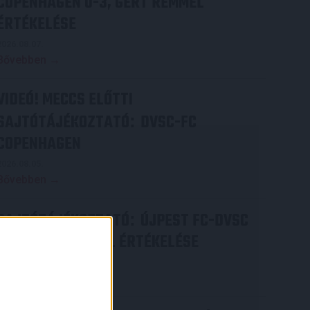
COPENHAGEN 0-3, GERT REMMEL
ÉRTÉKELÉSE
2026.08.07.
Bővebben →
VIDEÓ! MECCS ELŐTTI
SAJTÓTÁJÉKOZTATÓ
DVSC-FC
:
COPENHAGEN
2026.08.05.
Bővebben →
SAJTÓTÁJÉKOZTATÓ
ÚJPEST FC-DVSC
:
4-2, GERT REMMEL ÉRTÉKELÉSE
2026.08.03.
Bővebben →