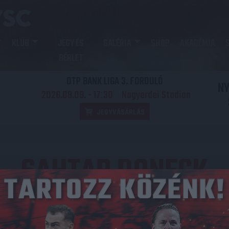
KLUB
JEGY ÉS
GALÉRIA
SHOP
AKADÉMIA
BÉRLET
OTP BANK LIGA 3. FORDULÓ
N
2026.08.09. - 17
30
Nagyerdei Stadion
:
JEGYVÁSÁRLÁS
SAHTAR DONECK
Közzétéve: 2020.05.24.