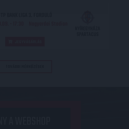
TP BANK LIGA 3. FORDULÓ
.09. - 17
30
Nagyerdei Stadion
:
NYÍREGYHÁZA
SPARTACUS
JEGYVÁSÁRLÁS
TOVÁBBI MÉRKŐZÉSEK
NY A WEBSHOP