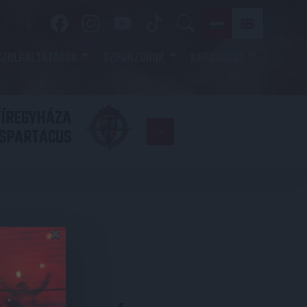
SZOLGÁLTATÁSOK
SZPONZOROK
KAPCSOLAT
YÍREGYHÁZA
FC
SPARTACUS
COPENHAGE
×