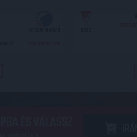
O
2026.08
FC COPENHAGEN
DVSC
DORDULÓ
MECCS RÉSZLETEI
PBA ÉS VÁLASSZ
IRÁ