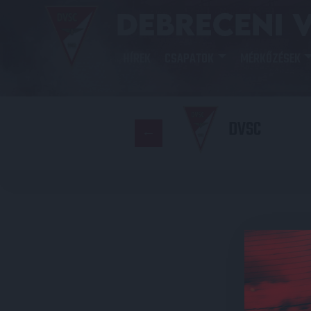
HÍREK
CSAPATOK
MÉRKŐZÉSEK
DVSC