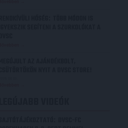
Bővebben →
RENDKÍVÜLI HŐSÉG
TÖBB MÓDON IS
:
IGYEKSZIK SEGÍTENI A SZURKOLÓKAT A
DVSC
Bővebben →
MEGÚJULT AZ AJÁNDÉKBOLT,
CSÜTÖRTÖKÖN NYIT A DVSC STORE!
2026.08.05.
Bővebben →
LEGÚJABB VIDEÓK
SAJTÓTÁJÉKOZTATÓ
DVSC-FC
: