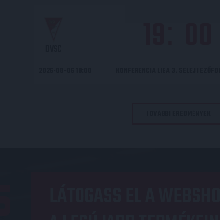
19
00
:
DVSC
2026-08-06 19:00
KONFERENCIA LIGA 3. SELEJTEZŐF
TOVÁBBI EREDMÉNYEK
OP
LÁTOGASS EL A WEBSHO