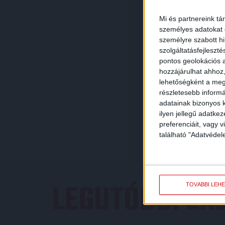
Mi és partnereink tá
személyes adatokat d
személyre szabott h
szolgáltatásfejleszté
pontos geolokációs a
hozzájárulhat ahhoz,
lehetőségként a megf
részletesebb informác
adatainak bizonyos k
ilyen jellegű adatke
preferenciáit, vagy v
található "Adatvéde
LEGUTÓBBI E
TOVÁBBI LEH