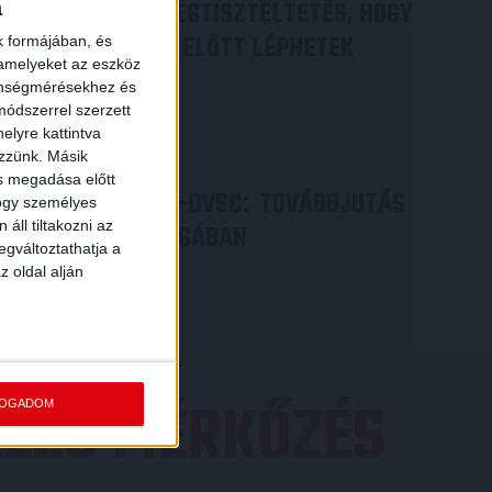
DÉNES VILMOS
MEGTISZTELTETÉS, HOGY
a
:
ILYEN SZURKOLÓK ELŐTT LÉPHETEK
k formájában, és
 amelyeket az eszköz
PÁLYÁRA
zönségmérésekhez és
ódszerrel szerzett
2026.07.31.
elyre kattintva
Bővebben →
ezzünk. Másik
ás megadása előtt
PJUNYIK JEREVÁN-DVSC
TOVÁBBJUTÁS
:
hogy személyes
áll tiltakozni az
A KONFERENCIA LIGÁBAN
egváltoztathatja a
Bővebben →
z oldal alján
EZŐ MÉRKŐZÉS
FOGADOM