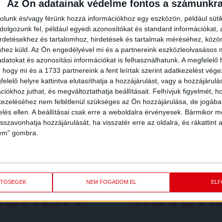
Az Ön adatainak védelme fontos a számunkr
rolunk és/vagy férünk hozzá információkhoz egy eszközön, például süti
olgozunk fel, például egyedi azonosítókat és standard információkat,
irdetésekhez és tartalomhoz, hirdetések és tartalmak méréséhez, kö
shez küld.
Az Ön engedélyével mi és a partnereink eszközleolvasásos m
datokat és azonosítási információkat is felhasználhatunk. A megfelelő h
 hogy mi és a 1733 partnereink a fent leírtak szerint adatkezelést vég
elelő helyre kattintva elutasíthatja a hozzájárulást, vagy a hozzájárul
iókhoz juthat, és megváltoztathatja beállításait.
Felhívjuk figyelmét, 
ezeléséhez nem feltétlenül szükséges az Ön hozzájárulása, de jogában 
zelés ellen. A beállításai csak erre a weboldalra érvényesek. Bármikor m
isszavonhatja hozzájárulását, ha visszatér erre az oldalra, és rákattint a
lem" gombra.
REDMÉNY
KÖVETK
ETŐSÉGEK
NEM FOGADOM EL
EL